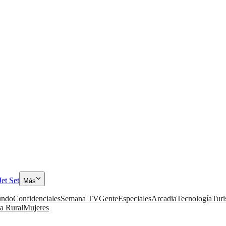
Jet Set
Más
ndo
Confidenciales
Semana TV
Gente
Especiales
Arcadia
Tecnología
Tur
a Rural
Mujeres