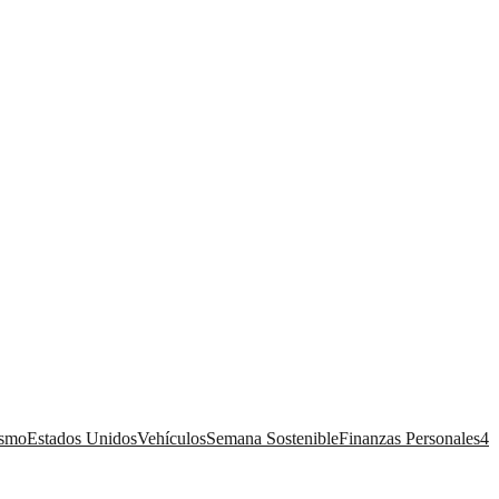
ismo
Estados Unidos
Vehículos
Semana Sostenible
Finanzas Personales
4