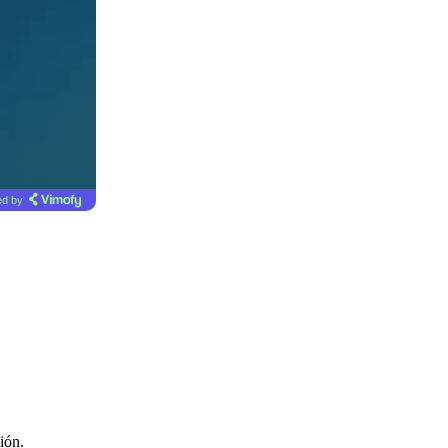
d by
ión.