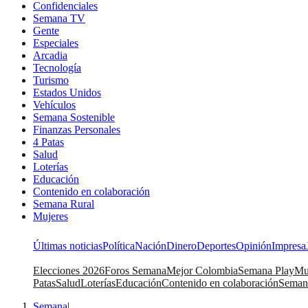
Confidenciales
Semana TV
Gente
Especiales
Arcadia
Tecnología
Turismo
Estados Unidos
Vehículos
Semana Sostenible
Finanzas Personales
4 Patas
Salud
Loterías
Educación
Contenido en colaboración
Semana Rural
Mujeres
Últimas noticias
Política
Nación
Dinero
Deportes
Opinión
Impresa
Elecciones 2026
Foros Semana
Mejor Colombia
Semana Play
Mu
Patas
Salud
Loterías
Educación
Contenido en colaboración
Seman
Semana
|