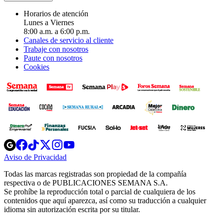
Horarios de atención
Lunes a Viernes
8:00 a.m. a 6:00 p.m.
Canales de servicio al cliente
Trabaje con nosotros
Paute con nosotros
Cookies
Opens
Opens
Opens
Opens
Opens
in
in
in
in
in
Aviso de Privacidad
Opens
new
new
new
new
new
in
window
window
window
window
window
Todas las marcas registradas son propiedad de la compañía
new
respectiva o de PUBLICACIONES SEMANA S.A.
window
Se prohíbe la reproducción total o parcial de cualquiera de los
contenidos que aquí aparezca, así como su traducción a cualquier
idioma sin autorización escrita por su titular.