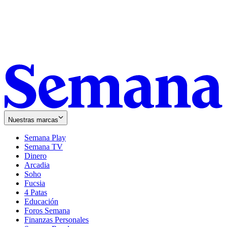
Nuestras marcas
Semana Play
Semana TV
Dinero
Arcadia
Soho
Opens
Fucsia
in
Opens
4 Patas
new
in
Educación
window
new
Foros Semana
window
Finanzas Personales