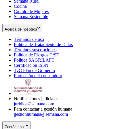
Semana Rural
Cocina
Círculo de Mujeres
Semana Sostenible
Acerca de nosotros
Términos de uso
Opens
Política de Tratamiento de Datos
in
Opens
Términos suscripciones
new
Opens
in
Política de Riesgos C/ST
window
in
Opens
new
Política SAGRILAFT
Opens
new
in
window
Certificación ISSN
Opens
in
window
new
TyC Plan de Gobierno
in
new
Opens
window
Protección del consumidor
new
window
in
Opens
window
new
in
window
new
window
Notificaciones judiciales
juridica@semana.com
Para contactar a gestión humana
gestionhumana@semana.com
Contáctenos