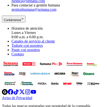
juridica@semana.com
Para contactar a gestión humana
gestionhumana@semana.com
Contáctenos
Horarios de atención
Lunes a Viernes
8:00 a.m. a 6:00 p.m.
Canales de servicio al cliente
Trabaje con nosotros
Paute con nosotros
Cookies
Opens
Opens
Opens
Opens
Opens
in
in
in
in
in
Aviso de Privacidad
Opens
new
new
new
new
new
in
window
window
window
window
window
Todas las marcas registradas son propiedad de la compañía
new