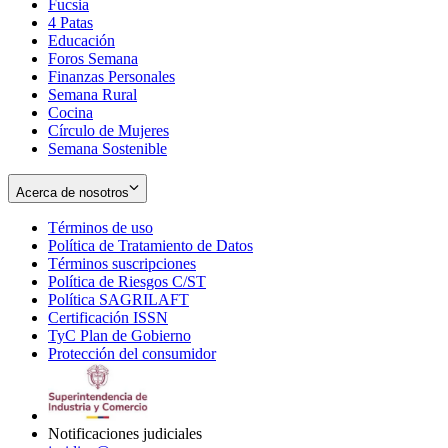
Fucsia
in
Opens
4 Patas
new
in
Educación
window
new
Foros Semana
window
Finanzas Personales
Semana Rural
Cocina
Círculo de Mujeres
Semana Sostenible
Acerca de nosotros
Términos de uso
Opens
Política de Tratamiento de Datos
in
Opens
Términos suscripciones
new
Opens
in
Política de Riesgos C/ST
window
in
Opens
new
Política SAGRILAFT
Opens
new
in
window
Certificación ISSN
Opens
in
window
new
TyC Plan de Gobierno
in
new
Opens
window
Protección del consumidor
new
window
in
Opens
window
new
in
window
new
window
Notificaciones judiciales