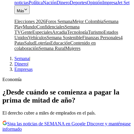
noticias
Política
Nación
Dinero
Deportes
Opinión
Impresa
Jet Set
Más
Elecciones 2026
Foros Semana
Mejor Colombia
Semana
Play
Mundo
Confidenciales
Semana
TV
Gente
Especiales
Arcadia
Tecnología
Turismo
Estados
Unidos
Vehículos
Semana Sostenible
Finanzas Personales
4
Patas
Salud
Loterías
Educación
Contenido en
colaboración
Semana Rural
Mujeres
Semana
|
Dinero
|
Empresas
Economía
¿Desde cuándo se comienza a pagar la
prima de mitad de año?
El derecho cubre a miles de empleados en el país.
Siga las noticias de SEMANA en Google Discover y manténgase
informado