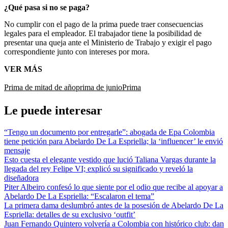
¿Qué pasa si no se paga?
No cumplir con el pago de la prima puede traer consecuencias
legales para el empleador. El trabajador tiene la posibilidad de
presentar una queja ante el Ministerio de Trabajo y exigir el pago
correspondiente junto con intereses por mora.
VER MÁS
Prima de mitad de año
prima de junio
Prima
Le puede interesar
“Tengo un documento por entregarle”: abogada de Epa Colombia
tiene petición para Abelardo De La Espriella; la ‘influencer’ le envió
mensaje
Esto cuesta el elegante vestido que lució Taliana Vargas durante la
llegada del rey Felipe VI; explicó su significado y reveló la
diseñadora
Piter Albeiro confesó lo que siente por el odio que recibe al apoyar a
Abelardo De La Espriella: “Escalaron el tema”
La primera dama deslumbró antes de la posesión de Abelardo De La
Espriella: detalles de su exclusivo ‘outfit’
Juan Fernando Quintero volvería a Colombia con histórico club: dan