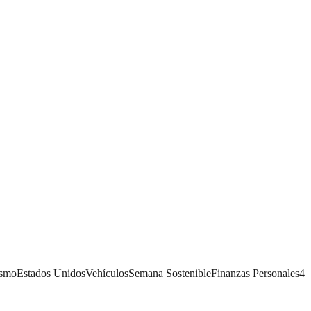
ismo
Estados Unidos
Vehículos
Semana Sostenible
Finanzas Personales
4