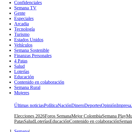
Confidenciales
Semana TV
Gente
Especiales
Arcadia
Tecnología
Turismo
Estados Unidos
Vehículos
Semana Sostenible
Finanzas Personales
4 Patas
Salud
Loterías
Educación
Contenido en colaboración
Semana Rural
Mujeres
Últimas noticias
Política
Nación
Dinero
Deportes
Opinión
Impresa
Elecciones 2026
Foros Semana
Mejor Colombia
Semana Play
Mu
Patas
Salud
Loterías
Educación
Contenido en colaboración
Seman
Semana
|