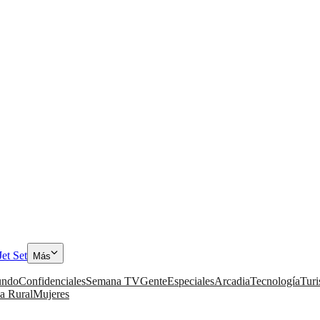
Jet Set
Más
ndo
Confidenciales
Semana TV
Gente
Especiales
Arcadia
Tecnología
Tur
a Rural
Mujeres