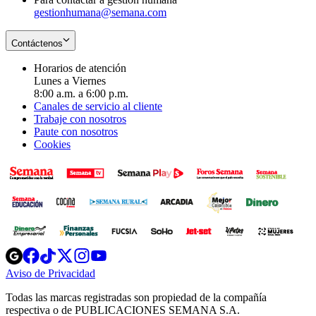
gestionhumana@semana.com
Contáctenos
Horarios de atención
Lunes a Viernes
8:00 a.m. a 6:00 p.m.
Canales de servicio al cliente
Trabaje con nosotros
Paute con nosotros
Cookies
Opens
Opens
Opens
Opens
Opens
in
in
in
in
in
Aviso de Privacidad
Opens
new
new
new
new
new
in
window
window
window
window
window
Todas las marcas registradas son propiedad de la compañía
new
respectiva o de PUBLICACIONES SEMANA S.A.
window