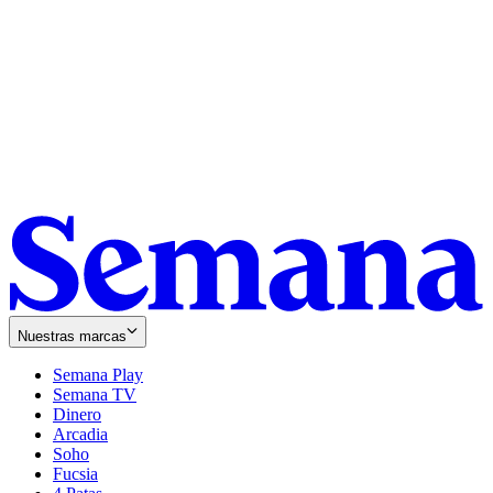
Nuestras marcas
Semana Play
Semana TV
Dinero
Arcadia
Soho
Opens
Fucsia
in
Opens