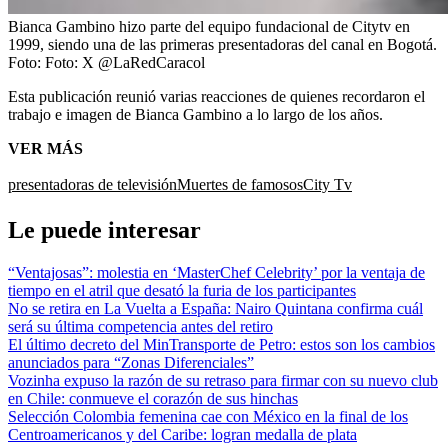
Bianca Gambino hizo parte del equipo fundacional de Citytv en
1999, siendo una de las primeras presentadoras del canal en Bogotá.
Foto:
Foto: X @LaRedCaracol
Esta publicación reunió varias reacciones de quienes recordaron el
trabajo e imagen de Bianca Gambino a lo largo de los años.
VER MÁS
presentadoras de televisión
Muertes de famosos
City Tv
Le puede interesar
“Ventajosas”: molestia en ‘MasterChef Celebrity’ por la ventaja de
tiempo en el atril que desató la furia de los participantes
No se retira en La Vuelta a España: Nairo Quintana confirma cuál
será su última competencia antes del retiro
El último decreto del MinTransporte de Petro: estos son los cambios
anunciados para “Zonas Diferenciales”
Vozinha expuso la razón de su retraso para firmar con su nuevo club
en Chile: conmueve el corazón de sus hinchas
Selección Colombia femenina cae con México en la final de los
Centroamericanos y del Caribe: logran medalla de plata