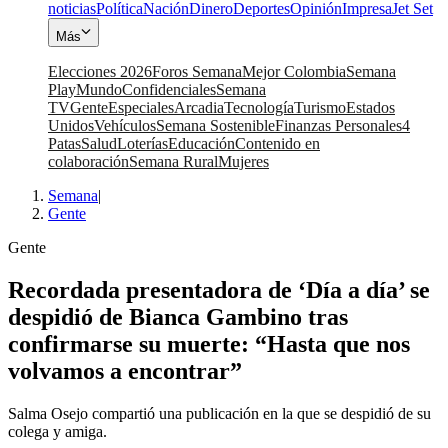
noticias
Política
Nación
Dinero
Deportes
Opinión
Impresa
Jet Set
Más
Elecciones 2026
Foros Semana
Mejor Colombia
Semana
Play
Mundo
Confidenciales
Semana
TV
Gente
Especiales
Arcadia
Tecnología
Turismo
Estados
Unidos
Vehículos
Semana Sostenible
Finanzas Personales
4
Patas
Salud
Loterías
Educación
Contenido en
colaboración
Semana Rural
Mujeres
Semana
|
Gente
Gente
Recordada presentadora de ‘Día a día’ se
despidió de Bianca Gambino tras
confirmarse su muerte: “Hasta que nos
volvamos a encontrar”
Salma Osejo compartió una publicación en la que se despidió de su
colega y amiga.