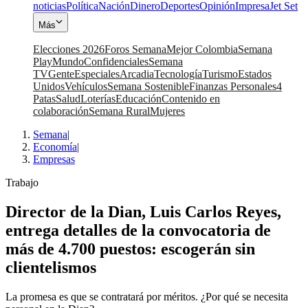
noticias
Política
Nación
Dinero
Deportes
Opinión
Impresa
Jet Set
Más
Elecciones 2026
Foros Semana
Mejor Colombia
Semana
Play
Mundo
Confidenciales
Semana
TV
Gente
Especiales
Arcadia
Tecnología
Turismo
Estados
Unidos
Vehículos
Semana Sostenible
Finanzas Personales
4
Patas
Salud
Loterías
Educación
Contenido en
colaboración
Semana Rural
Mujeres
Semana
|
Economía
|
Empresas
Trabajo
Director de la Dian, Luis Carlos Reyes,
entrega detalles de la convocatoria de
más de 4.700 puestos: escogerán sin
clientelismos
La promesa es que se contratará por méritos. ¿Por qué se necesita