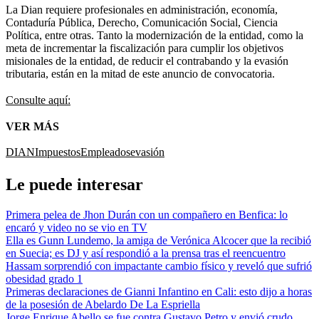
La Dian requiere profesionales en administración, economía,
Contaduría Pública, Derecho, Comunicación Social, Ciencia
Política, entre otras. Tanto la modernización de la entidad, como la
meta de incrementar la fiscalización para cumplir los objetivos
misionales de la entidad, de reducir el contrabando y la evasión
tributaria, están en la mitad de este anuncio de convocatoria.
Consulte aquí:
VER MÁS
DIAN
Impuestos
Empleados
evasión
Le puede interesar
Primera pelea de Jhon Durán con un compañero en Benfica: lo
encaró y video no se vio en TV
Ella es Gunn Lundemo, la amiga de Verónica Alcocer que la recibió
en Suecia; es DJ y así respondió a la prensa tras el reencuentro
Hassam sorprendió con impactante cambio físico y reveló que sufrió
obesidad grado 1
Primeras declaraciones de Gianni Infantino en Cali: esto dijo a horas
de la posesión de Abelardo De La Espriella
Jorge Enrique Abello se fue contra Gustavo Petro y envió crudo