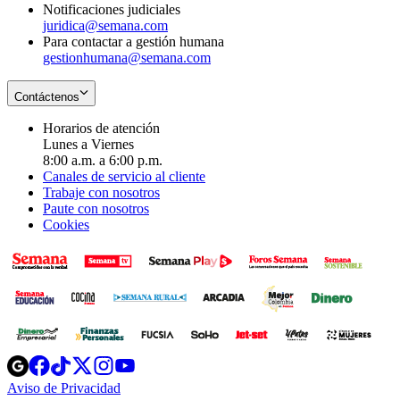
Notificaciones judiciales
juridica@semana.com
Para contactar a gestión humana
gestionhumana@semana.com
Contáctenos
Horarios de atención
Lunes a Viernes
8:00 a.m. a 6:00 p.m.
Canales de servicio al cliente
Trabaje con nosotros
Paute con nosotros
Cookies
Opens
Opens
Opens
Opens
Opens
in
in
in
in
in
Aviso de Privacidad
Opens
new
new
new
new
new