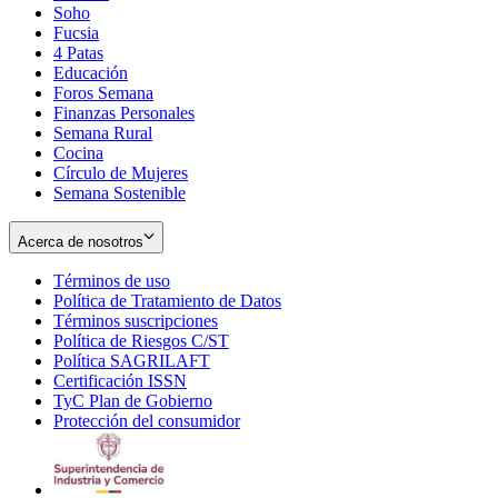
Soho
Opens
Fucsia
in
Opens
4 Patas
new
in
Educación
window
new
Foros Semana
window
Finanzas Personales
Semana Rural
Cocina
Círculo de Mujeres
Semana Sostenible
Acerca de nosotros
Términos de uso
Opens
Política de Tratamiento de Datos
in
Opens
Términos suscripciones
new
Opens
in
Política de Riesgos C/ST
window
in
Opens
new
Política SAGRILAFT
Opens
new
in
window
Certificación ISSN
Opens
in
window
new
TyC Plan de Gobierno
in
new
Opens
window
Protección del consumidor
new
window
in
Opens
window
new
in
window
new
window