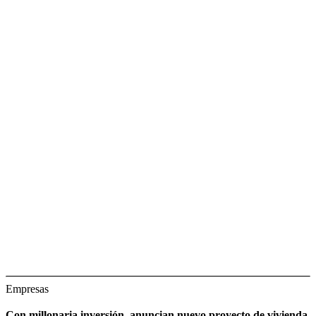
Empresas
Con millonaria inversión, anuncian nuevo proyecto de vivienda