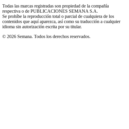
in
window
window
window
window
window
Todas las marcas registradas son propiedad de la compañía
new
respectiva o de PUBLICACIONES SEMANA S.A.
window
Se prohíbe la reproducción total o parcial de cualquiera de los
contenidos que aquí aparezca, así como su traducción a cualquier
idioma sin autorización escrita por su titular.
© 2026 Semana. Todos los derechos reservados.