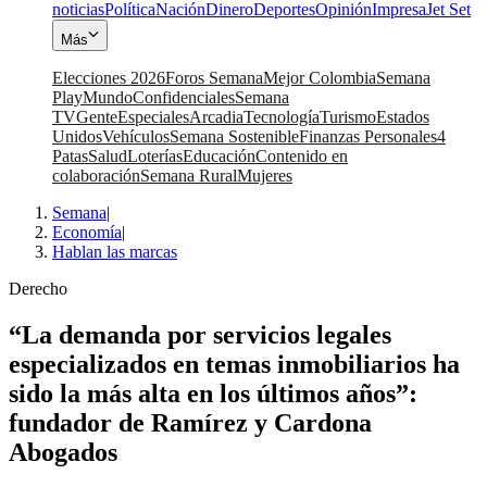
noticias
Política
Nación
Dinero
Deportes
Opinión
Impresa
Jet Set
Más
Elecciones 2026
Foros Semana
Mejor Colombia
Semana
Play
Mundo
Confidenciales
Semana
TV
Gente
Especiales
Arcadia
Tecnología
Turismo
Estados
Unidos
Vehículos
Semana Sostenible
Finanzas Personales
4
Patas
Salud
Loterías
Educación
Contenido en
colaboración
Semana Rural
Mujeres
Semana
|
Economía
|
Hablan las marcas
Derecho
“La demanda por servicios legales
especializados en temas inmobiliarios ha
sido la más alta en los últimos años”:
fundador de Ramírez y Cardona
Abogados