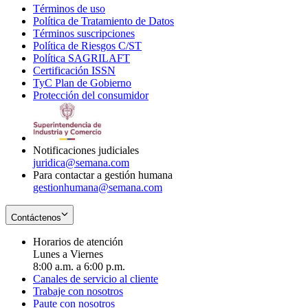
Términos de uso
Opens
Política de Tratamiento de Datos
in
Opens
Términos suscripciones
new
Opens
in
Política de Riesgos C/ST
window
in
Opens
new
Política SAGRILAFT
Opens
new
in
window
Certificación ISSN
Opens
in
window
new
TyC Plan de Gobierno
in
new
Opens
window
Protección del consumidor
new
window
in
Opens
window
new
in
window
new
window
Notificaciones judiciales
juridica@semana.com
Para contactar a gestión humana
gestionhumana@semana.com
Contáctenos
Horarios de atención
Lunes a Viernes
8:00 a.m. a 6:00 p.m.
Canales de servicio al cliente
Trabaje con nosotros
Paute con nosotros