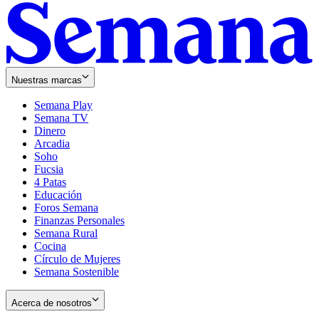
Nuestras marcas
Semana Play
Semana TV
Dinero
Arcadia
Soho
Opens
Fucsia
in
Opens
4 Patas
new
in
Educación
window
new
Foros Semana
window
Finanzas Personales
Semana Rural
Cocina
Círculo de Mujeres
Semana Sostenible
Acerca de nosotros