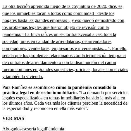
La otra lección aprendida luego de la coyuntura de 2020, dice, es
que los inmuebles tocan a todos como comunidad –desde los
hogares hasta las grandes empresas–, y eso quedó demostrado con
los problemas legales que fueron objeto de revisión con la
pandemia. “La finca raíz es un sector transversal a casi toda la
sociedad, unos en calidad de arrendatarios, de arrendadores,
compradores, vendedores, empresarios e inversionistas…”. Por ello,
señala que los problemas relacionados con la terminación temprana
de contratos de arrendamiento o con la disminución del canon
fueron comunes en grandes superficies, oficinas, locales comerciales
y también la vivienda.
Para Ramírez
es asombroso cómo la pandemia consolidó la
práctica legal en derecho inmobiliario.
“La demanda por servicios
legales especializados en temas inmobiliarios ha sido la más alta en
los últimos años. Cada vez más los clientes perciben la necesidad de
la especialidad y reconocen en ella más valor”.
VER MÁS
Abogados
asesoría legal
Pandemia