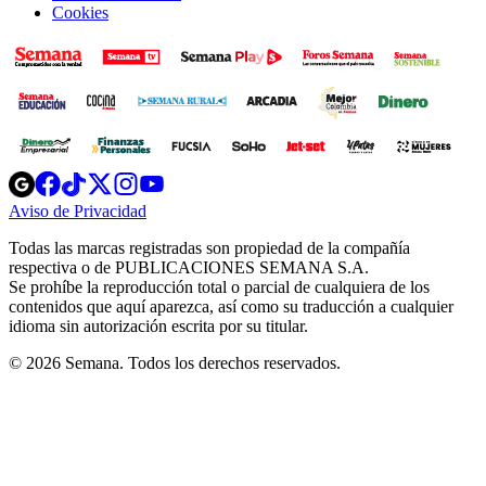
Cookies
Opens
Opens
Opens
Opens
Opens
in
in
in
in
in
Aviso de Privacidad
Opens
new
new
new
new
new
in
window
window
window
window
window
Todas las marcas registradas son propiedad de la compañía
new
respectiva o de PUBLICACIONES SEMANA S.A.
window
Se prohíbe la reproducción total o parcial de cualquiera de los
contenidos que aquí aparezca, así como su traducción a cualquier
idioma sin autorización escrita por su titular.
© 2026 Semana. Todos los derechos reservados.