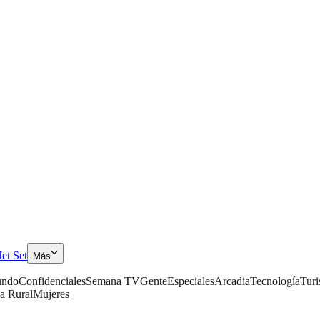
Jet Set
Más
ndo
Confidenciales
Semana TV
Gente
Especiales
Arcadia
Tecnología
Tur
a Rural
Mujeres