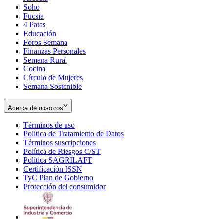
Soho
Opens
Fucsia
in
Opens
4 Patas
new
in
Educación
window
new
Foros Semana
window
Finanzas Personales
Semana Rural
Cocina
Círculo de Mujeres
Semana Sostenible
Acerca de nosotros
Términos de uso
Opens
Política de Tratamiento de Datos
in
Opens
Términos suscripciones
new
Opens
in
Política de Riesgos C/ST
window
in
Opens
new
Política SAGRILAFT
Opens
new
in
window
Certificación ISSN
Opens
in
window
new
TyC Plan de Gobierno
in
new
Opens
window
Protección del consumidor
new
window
in
Opens
window
new
in
window
new
window