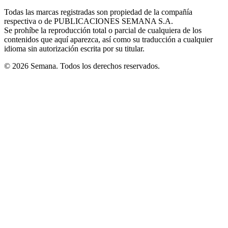
in
window
window
window
window
window
Todas las marcas registradas son propiedad de la compañía
new
respectiva o de PUBLICACIONES SEMANA S.A.
window
Se prohíbe la reproducción total o parcial de cualquiera de los
contenidos que aquí aparezca, así como su traducción a cualquier
idioma sin autorización escrita por su titular.
© 2026 Semana. Todos los derechos reservados.