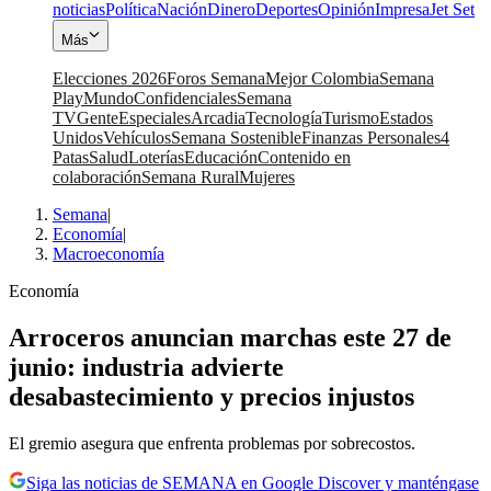
noticias
Política
Nación
Dinero
Deportes
Opinión
Impresa
Jet Set
Más
Elecciones 2026
Foros Semana
Mejor Colombia
Semana
Play
Mundo
Confidenciales
Semana
TV
Gente
Especiales
Arcadia
Tecnología
Turismo
Estados
Unidos
Vehículos
Semana Sostenible
Finanzas Personales
4
Patas
Salud
Loterías
Educación
Contenido en
colaboración
Semana Rural
Mujeres
Semana
|
Economía
|
Macroeconomía
Economía
Arroceros anuncian marchas este 27 de
junio: industria advierte
desabastecimiento y precios injustos
El gremio asegura que enfrenta problemas por sobrecostos.
Siga las noticias de SEMANA en Google Discover y manténgase