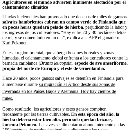
Agricultores en el mundo advierten inminente afectación por el
calentamiento climático
Lluvias inclementes han provocado que decenas de miles de
gansos
salvajes hambrientos cubran un campo verde de Finlandia que
en pocas horas quedará pelado de hierba,
perjudicando la labor y
los ingresos de los cultivadores. “Hay entre 20 y 30 hectáreas detrás
de mí, y se comen todo en un día”, explica a la AFP el ganadero
Kari Pekonen.
En esta región oriental, que alberga bosques boreales y zonas
húmedas, el calentamiento global enfrenta a los agricultores contra la
barnacla cariblanca (
Branta leucopsis
),
especie de ave anseriforme,
propia del norte de Europa y el este de Groenlandia.
Hace 20 años, pocos gansos salvajes se detenían en Finlandia para
alimentarse durante
su migración al Ártico desde sus zonas de
invernada en los Países Bajos y Alemania. Hoy hay cientos de
miles.
Como resultado, los agricultores y estos gansos compiten
ferozmente por las tierras cultivables.
En esta época del año, la
hierba debería estar bien alta, pero solo quedan briznas,
lamenta Pekonen.
Las aves se alimentaron abundantemente en las
250 hectáreas de prados destinados a alimentar a las vacas.