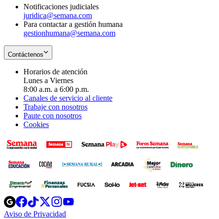
Notificaciones judiciales
juridica@semana.com
Para contactar a gestión humana
gestionhumana@semana.com
Contáctenos
Horarios de atención
Lunes a Viernes
8:00 a.m. a 6:00 p.m.
Canales de servicio al cliente
Trabaje con nosotros
Paute con nosotros
Cookies
Opens
Opens
Opens
Opens
Opens
in
in
in
in
in
Aviso de Privacidad
Opens
new
new
new
new
new