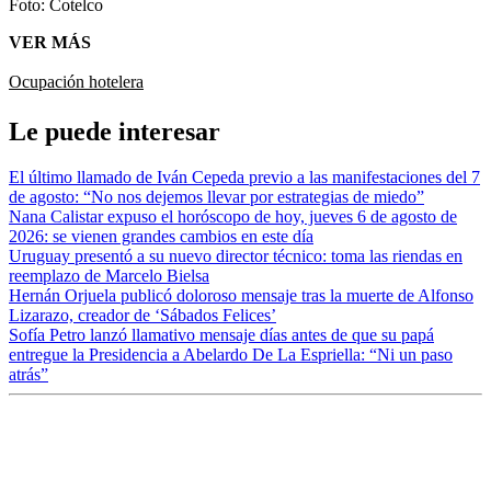
Foto:
Cotelco
VER MÁS
Ocupación hotelera
Le puede interesar
El último llamado de Iván Cepeda previo a las manifestaciones del 7
de agosto: “No nos dejemos llevar por estrategias de miedo”
Nana Calistar expuso el horóscopo de hoy, jueves 6 de agosto de
2026: se vienen grandes cambios en este día
Uruguay presentó a su nuevo director técnico: toma las riendas en
reemplazo de Marcelo Bielsa
Hernán Orjuela publicó doloroso mensaje tras la muerte de Alfonso
Lizarazo, creador de ‘Sábados Felices’
Sofía Petro lanzó llamativo mensaje días antes de que su papá
entregue la Presidencia a Abelardo De La Espriella: “Ni un paso
atrás”