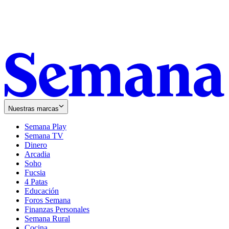
Nuestras marcas
Semana Play
Semana TV
Dinero
Arcadia
Soho
Opens
Fucsia
in
Opens
4 Patas
new
in
Educación
window
new
Foros Semana
window
Finanzas Personales
Semana Rural
Cocina