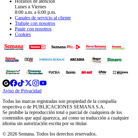
Horarios de atención
Lunes a Viernes
8:00 a.m. a 6:00 p.m.
Canales de servicio al cliente
Trabaje con nosotros
Paute con nosotros
Cookies
Opens
Opens
Opens
Opens
Opens
in
in
in
in
in
Aviso de Privacidad
Opens
new
new
new
new
new
in
window
window
window
window
window
Todas las marcas registradas son propiedad de la compañía
new
respectiva o de PUBLICACIONES SEMANA S.A.
window
Se prohíbe la reproducción total o parcial de cualquiera de los
contenidos que aquí aparezca, así como su traducción a cualquier
idioma sin autorización escrita por su titular.
© 2026 Semana. Todos los derechos reservados.