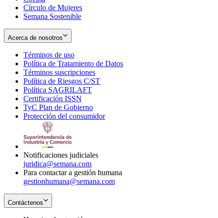
Círculo de Mujeres
Semana Sostenible
Acerca de nosotros
Términos de uso
Opens
Política de Tratamiento de Datos
in
Opens
Términos suscripciones
new
Opens
in
Política de Riesgos C/ST
window
in
Opens
new
Política SAGRILAFT
Opens
new
in
window
Certificación ISSN
Opens
in
window
new
TyC Plan de Gobierno
in
new
Opens
window
Protección del consumidor
new
window
in
Opens
window
new
in
window
new
window
Notificaciones judiciales
juridica@semana.com
Para contactar a gestión humana
gestionhumana@semana.com
Contáctenos