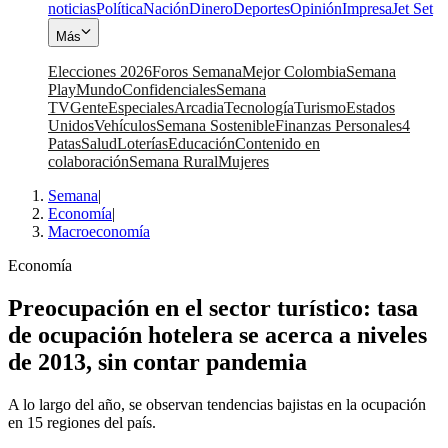
noticias
Política
Nación
Dinero
Deportes
Opinión
Impresa
Jet Set
Más
Elecciones 2026
Foros Semana
Mejor Colombia
Semana
Play
Mundo
Confidenciales
Semana
TV
Gente
Especiales
Arcadia
Tecnología
Turismo
Estados
Unidos
Vehículos
Semana Sostenible
Finanzas Personales
4
Patas
Salud
Loterías
Educación
Contenido en
colaboración
Semana Rural
Mujeres
Semana
|
Economía
|
Macroeconomía
Economía
Preocupación en el sector turístico: tasa
de ocupación hotelera se acerca a niveles
de 2013, sin contar pandemia
A lo largo del año, se observan tendencias bajistas en la ocupación
en 15 regiones del país.