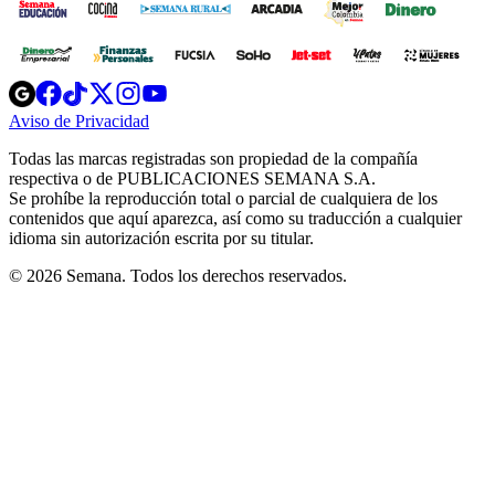
Opens
Opens
Opens
Opens
Opens
in
in
in
in
in
Aviso de Privacidad
Opens
new
new
new
new
new
in
window
window
window
window
window
Todas las marcas registradas son propiedad de la compañía
new
respectiva o de PUBLICACIONES SEMANA S.A.
window
Se prohíbe la reproducción total o parcial de cualquiera de los
contenidos que aquí aparezca, así como su traducción a cualquier
idioma sin autorización escrita por su titular.
© 2026 Semana. Todos los derechos reservados.