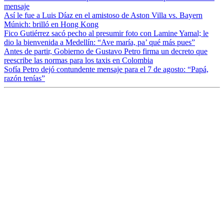
mensaje
Así le fue a Luis Díaz en el amistoso de Aston Villa vs. Bayern
Múnich: brilló en Hong Kong
Fico Gutiérrez sacó pecho al presumir foto con Lamine Yamal; le
dio la bienvenida a Medellín: “Ave maría, pa’ qué más pues”
Antes de partir, Gobierno de Gustavo Petro firma un decreto que
reescribe las normas para los taxis en Colombia
Sofía Petro dejó contundente mensaje para el 7 de agosto: “Papá,
razón tenías”