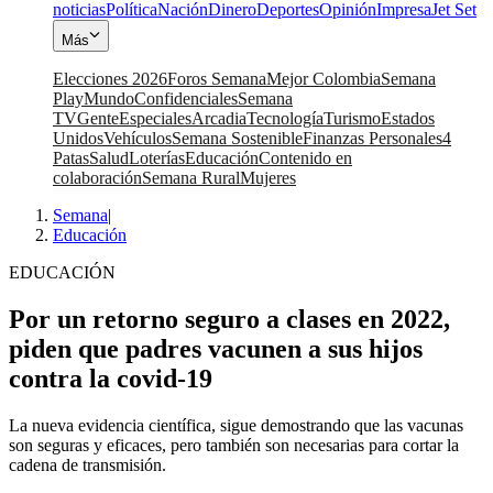
noticias
Política
Nación
Dinero
Deportes
Opinión
Impresa
Jet Set
Más
Elecciones 2026
Foros Semana
Mejor Colombia
Semana
Play
Mundo
Confidenciales
Semana
TV
Gente
Especiales
Arcadia
Tecnología
Turismo
Estados
Unidos
Vehículos
Semana Sostenible
Finanzas Personales
4
Patas
Salud
Loterías
Educación
Contenido en
colaboración
Semana Rural
Mujeres
Semana
|
Educación
EDUCACIÓN
Por un retorno seguro a clases en 2022,
piden que padres vacunen a sus hijos
contra la covid-19
La nueva evidencia científica, sigue demostrando que las vacunas
son seguras y eficaces, pero también son necesarias para cortar la
cadena de transmisión.