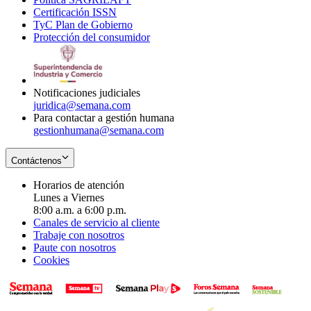
Certificación ISSN
Opens
in
window
new
TyC Plan de Gobierno
in
new
Opens
window
Protección del consumidor
new
window
in
Opens
window
new
in
window
new
window
Notificaciones judiciales
juridica@semana.com
Para contactar a gestión humana
gestionhumana@semana.com
Contáctenos
Horarios de atención
Lunes a Viernes
8:00 a.m. a 6:00 p.m.
Canales de servicio al cliente
Trabaje con nosotros
Paute con nosotros
Cookies