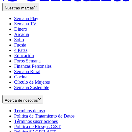
Nuestras marcas
Semana Play
Semana TV
Dinero
Arcadia
Soho
Opens
Fucsia
in
Opens
4 Patas
new
in
Educación
window
new
Foros Semana
window
Finanzas Personales
Semana Rural
Cocina
Círculo de Mujeres
Semana Sostenible
Acerca de nosotros
Términos de uso
Opens
Política de Tratamiento de Datos
in
Opens
Términos suscripciones
new
Opens
in
Política de Riesgos C/ST
window
in
Opens
new
Política SAGRILAFT
Opens
new
in
window