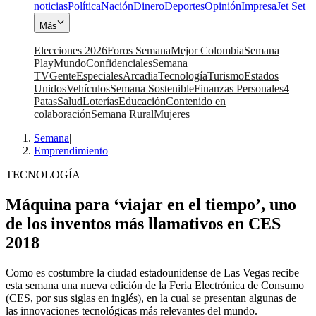
noticias
Política
Nación
Dinero
Deportes
Opinión
Impresa
Jet Set
Más
Elecciones 2026
Foros Semana
Mejor Colombia
Semana
Play
Mundo
Confidenciales
Semana
TV
Gente
Especiales
Arcadia
Tecnología
Turismo
Estados
Unidos
Vehículos
Semana Sostenible
Finanzas Personales
4
Patas
Salud
Loterías
Educación
Contenido en
colaboración
Semana Rural
Mujeres
Semana
|
Emprendimiento
TECNOLOGÍA
Máquina para ‘viajar en el tiempo’, uno
de los inventos más llamativos en CES
2018
Como es costumbre la ciudad estadounidense de Las Vegas recibe
esta semana una nueva edición de la Feria Electrónica de Consumo
(CES, por sus siglas en inglés), en la cual se presentan algunas de
las innovaciones tecnológicas más relevantes del mundo.