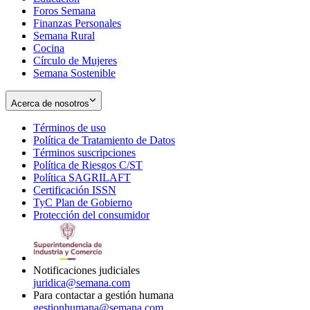
Foros Semana
window
Finanzas Personales
Semana Rural
Cocina
Círculo de Mujeres
Semana Sostenible
Acerca de nosotros
Términos de uso
Opens
Política de Tratamiento de Datos
in
Opens
Términos suscripciones
new
Opens
in
Política de Riesgos C/ST
window
in
Opens
new
Política SAGRILAFT
Opens
new
in
window
Certificación ISSN
Opens
in
window
new
TyC Plan de Gobierno
in
new
Opens
window
Protección del consumidor
new
window
in
Opens
window
new
in
window
new
window
Notificaciones judiciales
juridica@semana.com
Para contactar a gestión humana
gestionhumana@semana.com