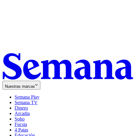
Nuestras marcas
Semana Play
Semana TV
Dinero
Arcadia
Soho
Opens
Fucsia
in
Opens
4 Patas
new
in
Educación
window
new