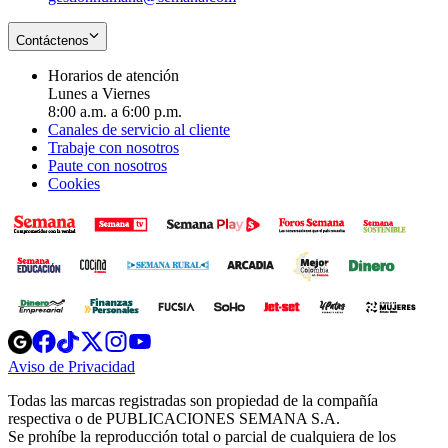
Contáctenos
Horarios de atención
Lunes a Viernes
8:00 a.m. a 6:00 p.m.
Canales de servicio al cliente
Trabaje con nosotros
Paute con nosotros
Cookies
Opens
Opens
Opens
Opens
Opens
in
in
in
in
in
Aviso de Privacidad
Opens
new
new
new
new
new
in
window
window
window
window
window
Todas las marcas registradas son propiedad de la compañía
new
respectiva o de PUBLICACIONES SEMANA S.A.
window
Se prohíbe la reproducción total o parcial de cualquiera de los