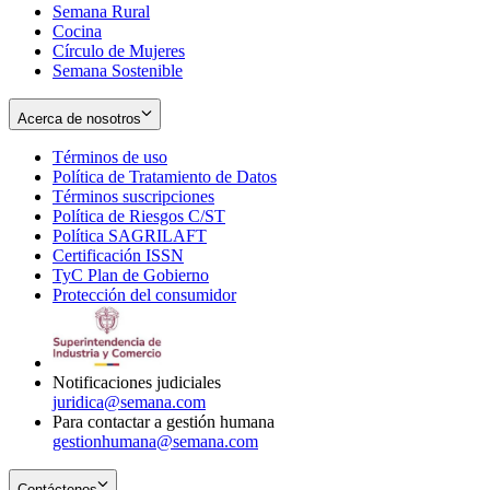
Semana Rural
Cocina
Círculo de Mujeres
Semana Sostenible
Acerca de nosotros
Términos de uso
Opens
Política de Tratamiento de Datos
in
Opens
Términos suscripciones
new
Opens
in
Política de Riesgos C/ST
window
in
Opens
new
Política SAGRILAFT
Opens
new
in
window
Certificación ISSN
Opens
in
window
new
TyC Plan de Gobierno
in
new
Opens
window
Protección del consumidor
new
window
in
Opens
window
new
in
window
new
window
Notificaciones judiciales
juridica@semana.com
Para contactar a gestión humana
gestionhumana@semana.com
Contáctenos