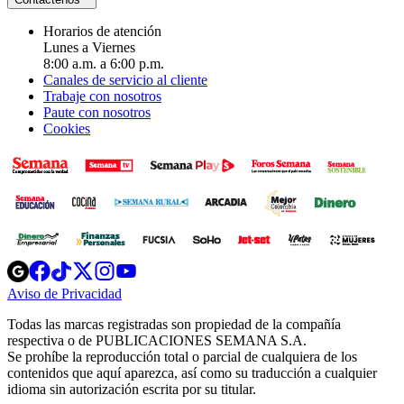
Horarios de atención
Lunes a Viernes
8:00 a.m. a 6:00 p.m.
Canales de servicio al cliente
Trabaje con nosotros
Paute con nosotros
Cookies
Opens
Opens
Opens
Opens
Opens
in
in
in
in
in
Aviso de Privacidad
Opens
new
new
new
new
new
in
window
window
window
window
window
Todas las marcas registradas son propiedad de la compañía
new
respectiva o de PUBLICACIONES SEMANA S.A.
window
Se prohíbe la reproducción total o parcial de cualquiera de los
contenidos que aquí aparezca, así como su traducción a cualquier
idioma sin autorización escrita por su titular.