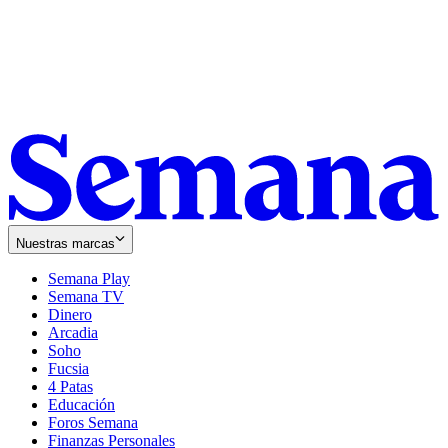
Nuestras marcas
Semana Play
Semana TV
Dinero
Arcadia
Soho
Opens
Fucsia
in
Opens
4 Patas
new
in
Educación
window
new
Foros Semana
window
Finanzas Personales