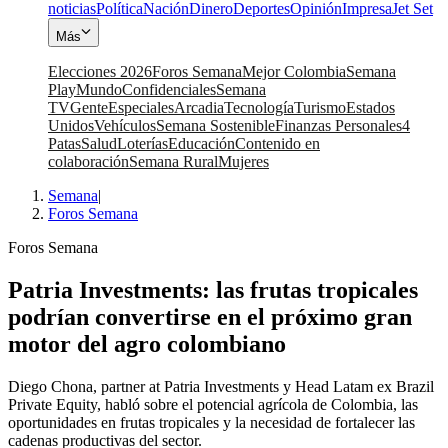
noticias
Política
Nación
Dinero
Deportes
Opinión
Impresa
Jet Set
Más
Elecciones 2026
Foros Semana
Mejor Colombia
Semana
Play
Mundo
Confidenciales
Semana
TV
Gente
Especiales
Arcadia
Tecnología
Turismo
Estados
Unidos
Vehículos
Semana Sostenible
Finanzas Personales
4
Patas
Salud
Loterías
Educación
Contenido en
colaboración
Semana Rural
Mujeres
Semana
|
Foros Semana
Foros Semana
Patria Investments: las frutas tropicales
podrían convertirse en el próximo gran
motor del agro colombiano
Diego Chona, partner at Patria Investments y Head Latam ex Brazil
Private Equity, habló sobre el potencial agrícola de Colombia, las
oportunidades en frutas tropicales y la necesidad de fortalecer las
cadenas productivas del sector.