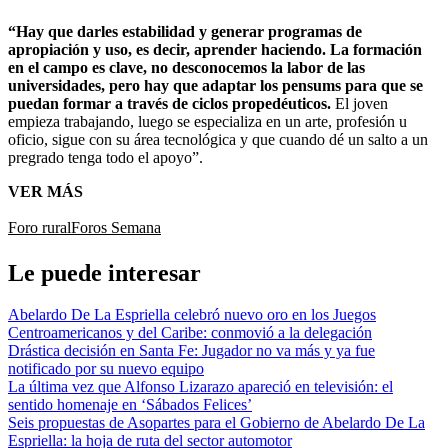
“Hay que darles estabilidad y generar programas de
apropiación y uso, es decir, aprender haciendo. La formación
en el campo es clave, no desconocemos la labor de las
universidades, pero hay que adaptar los pensums para que se
puedan formar a través de ciclos propedéuticos.
El joven
empieza trabajando, luego se especializa en un arte, profesión u
oficio, sigue con su área tecnológica y que cuando dé un salto a un
pregrado tenga todo el apoyo”.
VER MÁS
Foro rural
Foros Semana
Le puede interesar
Abelardo De La Espriella celebró nuevo oro en los Juegos
Centroamericanos y del Caribe: conmovió a la delegación
Drástica decisión en Santa Fe: Jugador no va más y ya fue
notificado por su nuevo equipo
La última vez que Alfonso Lizarazo apareció en televisión: el
sentido homenaje en ‘Sábados Felices’
Seis propuestas de Asopartes para el Gobierno de Abelardo De La
Espriella: la hoja de ruta del sector automotor