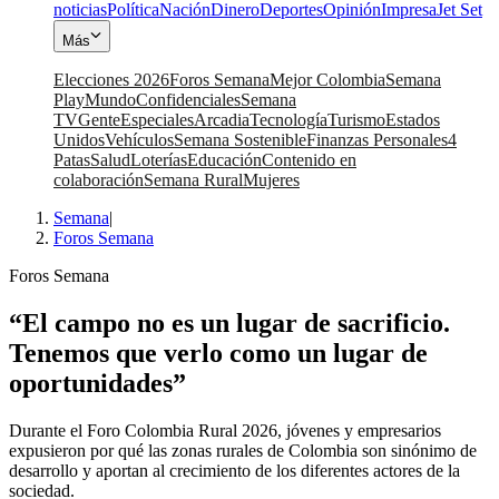
noticias
Política
Nación
Dinero
Deportes
Opinión
Impresa
Jet Set
Más
Elecciones 2026
Foros Semana
Mejor Colombia
Semana
Play
Mundo
Confidenciales
Semana
TV
Gente
Especiales
Arcadia
Tecnología
Turismo
Estados
Unidos
Vehículos
Semana Sostenible
Finanzas Personales
4
Patas
Salud
Loterías
Educación
Contenido en
colaboración
Semana Rural
Mujeres
Semana
|
Foros Semana
Foros Semana
“El campo no es un lugar de sacrificio.
Tenemos que verlo como un lugar de
oportunidades”
Durante el Foro Colombia Rural 2026, jóvenes y empresarios
expusieron por qué las zonas rurales de Colombia son sinónimo de
desarrollo y aportan al crecimiento de los diferentes actores de la
sociedad.