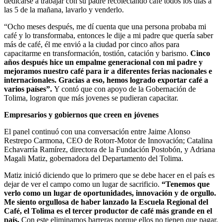
dedicarse a trabajar con su padre recolectando café todos los días a
las 5 de la mañana, lavarlo y venderlo.
“Ocho meses después, me dí cuenta que una persona probaba mi
café y lo transformaba, entonces le dije a mi padre que quería saber
más de café, él me envió a la ciudad por cinco años para
capacitarme en transformación, tostión, catación y barismo.
Cinco
años después hice un empalme generacional con mi padre y
mejoramos nuestro café para ir a diferentes ferias nacionales e
internacionales. Gracias a eso, hemos logrado exportar café a
varios países”.
Y contó que con apoyo de la Gobernación de
Tolima, lograron que más jovenes se pudieran capacitar.
Empresarios y gobiernos que creen en jóvenes
El panel continuó con una conversación entre Jaime Alonso
Restrepo Carmona, CEO de Rotorr-Motor de Innovación; Catalina
Echavarría Ramírez, directora de la Fundación Postobón, y Adriana
Magali Matiz, gobernadora del Departamento del Tolima.
Matiz inició diciendo que lo primero que se debe hacer en el país es
dejar de ver el campo como un lugar de sacrificio.
“Tenemos que
verlo como un lugar de oportunidades, innovación y de orgullo.
Me siento orgullosa de haber lanzado la Escuela Regional del
Café, el Tolima es el tercer productor de café más grande en el
país.
Con este eliminamos barreras porque ellos no tienen que pagar,