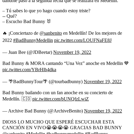
dándole paso a la segunda fecha que se realizará en Medellín.
– Tú sabes lo que yo hago cuando estoy triste?
-- Qué?
– Escucho Bad Bunny 🐰
🔥 ¡Conciertazo de
@sanbenito
en Medellín! De los mejores de
2022
#BadBunnyMedellin
pic.twitter.com/LOUFNaFE8J
— Juan Bee (@JDBeetar)
November 19, 2022
Bad Bunny & MORA cantando “Una Vez” anoche en Medellin 💙
pic.twitter.com/YBrHlb4dka
— 🌴BadBunnyTour🌴 (@tourbadbunny)
November 19, 2022
Bad Bunny bailando con un fan anoche en su concierto de
Medellín. 🇨🇴
pic.twitter.com/bUNQfzLwiZ
— Archive Bad Bunny (@ArchiveBenito)
November 19, 2022
DIOSS LO MUCHO QUE ESPERÉ ESCUCHAR ESTA
CANCIÓN EN VIVO😭😭😭😭 GRACIAS BAD BUNNY
@sanbenito
#Medellin
#badbunnymedellin
#BadBunny