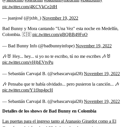
pic.twitter.com/4KCVkCe2dH
— juanjosé (@jxbh_)
November 19, 2022
Bad Bunny y Mora cantando "Una Vez" esta noche en Medellín,
Colombia. 🇨🇴
pic.twitter.com/gBQBB49FoO
— Bad Bunny Info (@badbunnyinfope)
November 19, 2022
🎶🐰 Hey... hey... si yo no te escribo, tú no me escribes 🎶🐰
pic.twitter.com/vHjbEVtvPu
— Sebastián Carvajal B. (@sebascarvajal28)
November 19, 2022
🎶 Pensaba que te había olvidado... pero pusieron la canción... 🎶
pic.twitter.com/Y1fJnp4pcH
— Sebastián Carvajal B. (@sebascarvajal28)
November 19, 2022
Detalles de los shows de Bad Bunny en Colombia
Las puertas para el ingreso tanto al Atanasio Girardot como a El