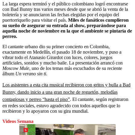
La larga espera terminó y el público colombiano logró encontrarse
con Bad Bunny tras varios meses desde que se abrió la venta de la
boletería y se anunciaron las fechas elegidas por el equipo del
puertorriqueño para visitar el país.
Miles de fanáticos cumplieron
su sueño de asegurar su entrada al show, preparándose para
aquella noche de noviembre en la que el ambiente se pintaría de
perreo.
El cantante urbano dio su primer concierto en Colombia,
exactamente en Medellín, el pasado 18 de noviembre, y puso a
vibrar todo el Atanasio Girardot con luces, colores, juegos
artificiales, sonidos y mucho baile. La presentación arrancó con
Moscow Mule
, uno de los temas más escuchados de su reciente
álbum
Un verano sin ti
.
Los asistentes a esta cita musical recibieron con gritos y bulla a Bad
Bunny, dando inicio a una gran noche de reguetón, melodías
contagiosas y perreo “hasta el piso”
. El cantante, según registraron
en redes sociales, estuvo agradecido con todos aquellos que lo
recibieron y lo apoyaron con su gira mundial.
Videos Semana