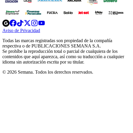
Opens
Opens
Opens
Opens
Opens
in
in
in
in
in
Aviso de Privacidad
Opens
new
new
new
new
new
in
window
window
window
window
window
Todas las marcas registradas son propiedad de la compañía
new
respectiva o de PUBLICACIONES SEMANA S.A.
window
Se prohíbe la reproducción total o parcial de cualquiera de los
contenidos que aquí aparezca, así como su traducción a cualquier
idioma sin autorización escrita por su titular.
© 2026 Semana. Todos los derechos reservados.