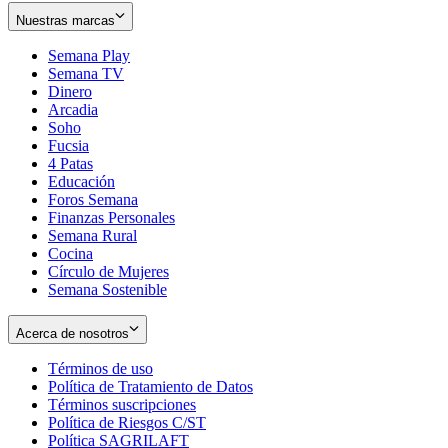
Nuestras marcas
Semana Play
Semana TV
Dinero
Arcadia
Soho
Opens
Fucsia
in
Opens
4 Patas
new
in
Educación
window
new
Foros Semana
window
Finanzas Personales
Semana Rural
Cocina
Círculo de Mujeres
Semana Sostenible
Acerca de nosotros
Términos de uso
Opens
Política de Tratamiento de Datos
in
Opens
Términos suscripciones
new
Opens
in
Política de Riesgos C/ST
window
in
Opens
new
Política SAGRILAFT
Opens
new
in
window