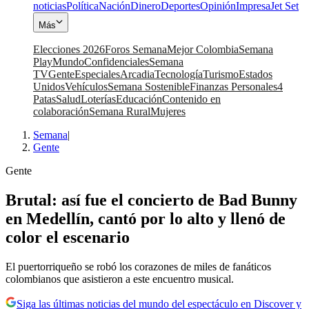
noticias
Política
Nación
Dinero
Deportes
Opinión
Impresa
Jet Set
Más
Elecciones 2026
Foros Semana
Mejor Colombia
Semana
Play
Mundo
Confidenciales
Semana
TV
Gente
Especiales
Arcadia
Tecnología
Turismo
Estados
Unidos
Vehículos
Semana Sostenible
Finanzas Personales
4
Patas
Salud
Loterías
Educación
Contenido en
colaboración
Semana Rural
Mujeres
Semana
|
Gente
Gente
Brutal: así fue el concierto de Bad Bunny
en Medellín, cantó por lo alto y llenó de
color el escenario
El puertorriqueño se robó los corazones de miles de fanáticos
colombianos que asistieron a este encuentro musical.
Siga las últimas noticias del mundo del espectáculo en Discover y