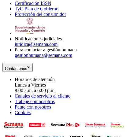
Certificación ISSN
Opens
in
window
new
TyC Plan de Gobierno
in
new
Opens
window
Protección del consumidor
new
window
in
Opens
window
new
in
window
new
window
Notificaciones judiciales
juridica@semana.com
Para contactar a gestión humana
gestionhumana@semana.com
Contáctenos
Horarios de atención
Lunes a Viernes
8:00 a.m. a 6:00 p.m.
Canales de servicio al cliente
Trabaje con nosotros
Paute con nosotros
Cookies