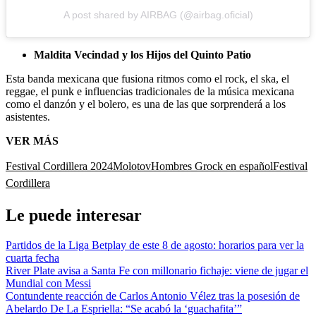
A post shared by AIRBAG (@airbag.oficial)
Maldita Vecindad y los Hijos del Quinto Patio
Esta banda mexicana que fusiona ritmos como el rock, el ska, el
reggae, el punk e influencias tradicionales de la música mexicana
como el danzón y el bolero, es una de las que sorprenderá a los
asistentes.
VER MÁS
Festival Cordillera 2024
Molotov
Hombres G
rock en español
Festival
Cordillera
Le puede interesar
Partidos de la Liga Betplay de este 8 de agosto: horarios para ver la
cuarta fecha
River Plate avisa a Santa Fe con millonario fichaje: viene de jugar el
Mundial con Messi
Contundente reacción de Carlos Antonio Vélez tras la posesión de
Abelardo De La Espriella: “Se acabó la ‘guachafita’”