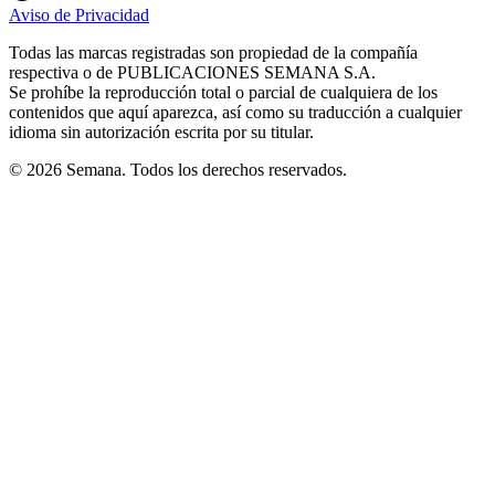
in
in
in
in
in
Aviso de Privacidad
Opens
new
new
new
new
new
in
window
window
window
window
window
Todas las marcas registradas son propiedad de la compañía
new
respectiva o de PUBLICACIONES SEMANA S.A.
window
Se prohíbe la reproducción total o parcial de cualquiera de los
contenidos que aquí aparezca, así como su traducción a cualquier
idioma sin autorización escrita por su titular.
© 2026 Semana. Todos los derechos reservados.