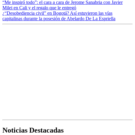
“Me inspiró todo”: el cara a cara de Jerome Sanabria con Javier
Milei en Cali y el regalo que le entregó
¿“Desobediencia civil” en Bogotá? Así estuvieron las vías
capitalinas durante la posesión de Abelardo De La Espriella
Noticias Destacadas