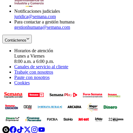
window
Notificaciones judiciales
juridica@semana.com
Para contactar a gestión humana
gestionhumana@semana.com
Contáctenos
Horarios de atención
Lunes a Viernes
8:00 a.m. a 6:00 p.m.
Canales de servicio al cliente
Trabaje con nosotros
Paute con nosotros
Cookies
Opens
Opens
Opens
Opens
Opens