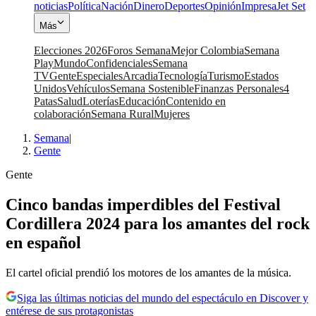
noticias
Política
Nación
Dinero
Deportes
Opinión
Impresa
Jet Set
Más
Elecciones 2026
Foros Semana
Mejor Colombia
Semana
Play
Mundo
Confidenciales
Semana
TV
Gente
Especiales
Arcadia
Tecnología
Turismo
Estados
Unidos
Vehículos
Semana Sostenible
Finanzas Personales
4
Patas
Salud
Loterías
Educación
Contenido en
colaboración
Semana Rural
Mujeres
Semana
|
Gente
Gente
Cinco bandas imperdibles del Festival
Cordillera 2024 para los amantes del rock
en español
El cartel oficial prendió los motores de los amantes de la música.
Siga las últimas noticias del mundo del espectáculo en Discover y
entérese de sus protagonistas