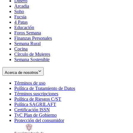
Dinero
Arcadia
Soho
Opens
Fucsia
in
Opens
4 Patas
new
in
Educación
window
new
Foros Semana
window
Finanzas Personales
Semana Rural
Cocina
Círculo de Mujeres
Semana Sostenible
Acerca de nosotros
Términos de uso
Opens
Política de Tratamiento de Datos
in
Opens
Términos suscripciones
new
Opens
in
Política de Riesgos C/ST
window
in
Opens
new
Política SAGRILAFT
Opens
new
in
window
Certificación ISSN
Opens
in
window
new
TyC Plan de Gobierno
in
new
Opens
window
Protección del consumidor
new
window
in
Opens
window
new
in
window
new