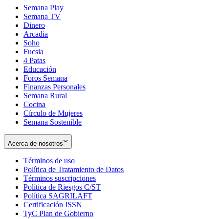
Semana Play
Semana TV
Dinero
Arcadia
Soho
Opens
Fucsia
in
Opens
4 Patas
new
in
Educación
window
new
Foros Semana
window
Finanzas Personales
Semana Rural
Cocina
Círculo de Mujeres
Semana Sostenible
Acerca de nosotros
Términos de uso
Opens
Política de Tratamiento de Datos
in
Opens
Términos suscripciones
new
Opens
in
Política de Riesgos C/ST
window
in
Opens
new
Política SAGRILAFT
Opens
new
in
window
Certificación ISSN
Opens
in
window
new
TyC Plan de Gobierno
in
new
Opens
window