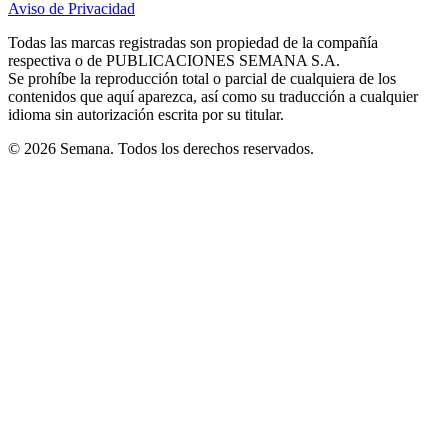
Aviso de Privacidad
Opens
new
new
new
new
new
in
window
window
window
window
window
Todas las marcas registradas son propiedad de la compañía
new
respectiva o de PUBLICACIONES SEMANA S.A.
window
Se prohíbe la reproducción total o parcial de cualquiera de los
contenidos que aquí aparezca, así como su traducción a cualquier
idioma sin autorización escrita por su titular.
© 2026 Semana. Todos los derechos reservados.