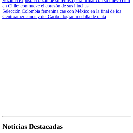
Vozinha expuso la razón de su retraso para firmar con su nuevo club
en Chile: conmueve el corazón de sus hinchas
Selección Colombia femenina cae con México en la final de los
Centroamericanos y del Caribe: logran medalla de plata
Noticias Destacadas