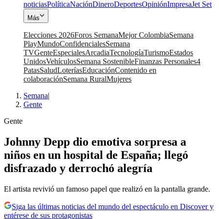
noticias
Política
Nación
Dinero
Deportes
Opinión
Impresa
Jet Set
Más
Elecciones 2026
Foros Semana
Mejor Colombia
Semana
Play
Mundo
Confidenciales
Semana
TV
Gente
Especiales
Arcadia
Tecnología
Turismo
Estados
Unidos
Vehículos
Semana Sostenible
Finanzas Personales
4
Patas
Salud
Loterías
Educación
Contenido en
colaboración
Semana Rural
Mujeres
Semana
|
Gente
Gente
Johnny Depp dio emotiva sorpresa a
niños en un hospital de España; llegó
disfrazado y derrochó alegría
El artista revivió un famoso papel que realizó en la pantalla grande.
Siga las últimas noticias del mundo del espectáculo en Discover y
entérese de sus protagonistas