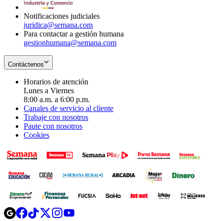
window
Notificaciones judiciales
juridica@semana.com
Para contactar a gestión humana
gestionhumana@semana.com
Contáctenos
Horarios de atención
Lunes a Viernes
8:00 a.m. a 6:00 p.m.
Canales de servicio al cliente
Trabaje con nosotros
Paute con nosotros
Cookies
Opens
Opens
Opens
Opens
Opens
in
in
in
in
in