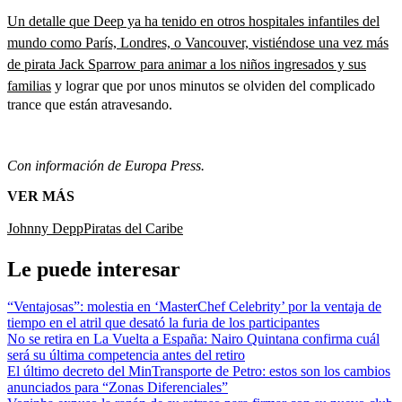
Un detalle que Deep ya ha tenido en otros hospitales infantiles del
mundo como París, Londres, o Vancouver, vistiéndose una vez más
de pirata Jack Sparrow para animar a los niños ingresados y sus
familias
y lograr que por unos minutos se olviden del complicado
trance que están atravesando.
Con información de Europa Press.
VER MÁS
Johnny Depp
Piratas del Caribe
Le puede interesar
“Ventajosas”: molestia en ‘MasterChef Celebrity’ por la ventaja de
tiempo en el atril que desató la furia de los participantes
No se retira en La Vuelta a España: Nairo Quintana confirma cuál
será su última competencia antes del retiro
El último decreto del MinTransporte de Petro: estos son los cambios
anunciados para “Zonas Diferenciales”