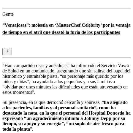
Gente
“Ventajosas”: molestia en ‘MasterChef Celebrity’ por la ventaja
de tiempo en el atril que desató la furia de los participantes
“Han compartido risas y anécdotas” ha informado el Servicio Vasco
de Salud en un comunicado, asegurando que sin salirse del papel del
histriónico y entrañable pirata, “su personaje más querido por los
niños y niñas”, ha ayudado a los pequeños y a sus familias a
“olvidar por unos minutos las dificultades que están atravesando en
estos momentos”.
Su presencia, en la que derrochó cercanía y sonrisas, “
ha alegrado
a los pacientes, familias y al personal sanitario”, como ha
destacado la nota, en la que el personal del Hospital Donostia ha
expresado “un agradecimiento infinito a Johnny Depp por su
tiempo, su apoyo y su energía”, “un soplo de aire fresco para
toda la planta
”.