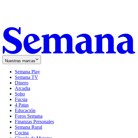
Nuestras marcas
Semana Play
Semana TV
Dinero
Arcadia
Soho
Opens
Fucsia
in
Opens
4 Patas
new
in
Educación
window
new
Foros Semana
window
Finanzas Personales
Semana Rural
Cocina