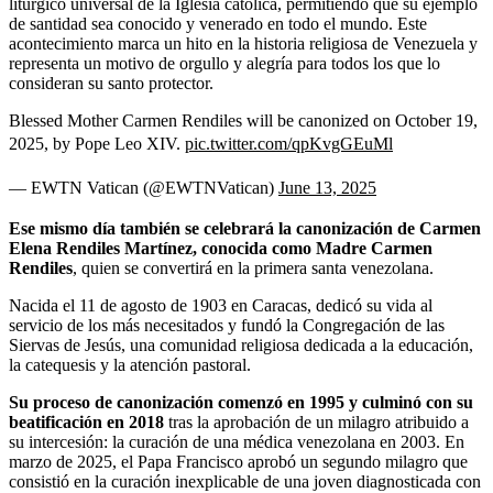
litúrgico universal de la Iglesia católica, permitiendo que su ejemplo
de santidad sea conocido y venerado en todo el mundo. Este
acontecimiento marca un hito en la historia religiosa de Venezuela y
representa un motivo de orgullo y alegría para todos los que lo
consideran su santo protector.
Blessed Mother Carmen Rendiles will be canonized on October 19,
2025, by Pope Leo XIV.
pic.twitter.com/qpKvgGEuMl
— EWTN Vatican (@EWTNVatican)
June 13, 2025
Ese mismo día también se celebrará la canonización de Carmen
Elena Rendiles Martínez, conocida como Madre Carmen
Rendiles
, quien se convertirá en la primera santa venezolana.
Nacida el 11 de agosto de 1903 en Caracas, dedicó su vida al
servicio de los más necesitados y fundó la Congregación de las
Siervas de Jesús, una comunidad religiosa dedicada a la educación,
la catequesis y la atención pastoral.
Su proceso de canonización comenzó en 1995 y culminó con su
beatificación en 2018
tras la aprobación de un milagro atribuido a
su intercesión: la curación de una médica venezolana en 2003. En
marzo de 2025, el Papa Francisco aprobó un segundo milagro que
consistió en la curación inexplicable de una joven diagnosticada con