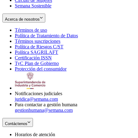
Círculo de Mujeres
Semana Sostenible
Acerca de nosotros
Términos de uso
Opens
Política de Tratamiento de Datos
in
Opens
Términos suscripciones
new
Opens
in
Política de Riesgos C/ST
window
in
Opens
new
Política SAGRILAFT
Opens
new
in
window
Certificación ISSN
Opens
in
window
new
TyC Plan de Gobierno
in
new
Opens
window
Protección del consumidor
new
window
in
Opens
window
new
in
window
new
window
Notificaciones judiciales
juridica@semana.com
Para contactar a gestión humana
gestionhumana@semana.com
Contáctenos
Horarios de atención