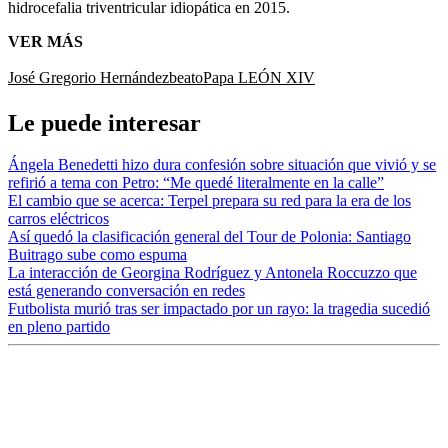
hidrocefalia triventricular idiopática en 2015.
VER MÁS
José Gregorio Hernández
beato
Papa LEÓN XIV
Le puede interesar
Ángela Benedetti hizo dura confesión sobre situación que vivió y se
refirió a tema con Petro: “Me quedé literalmente en la calle”
El cambio que se acerca: Terpel prepara su red para la era de los
carros eléctricos
Así quedó la clasificación general del Tour de Polonia: Santiago
Buitrago sube como espuma
La interacción de Georgina Rodríguez y Antonela Roccuzzo que
está generando conversación en redes
Futbolista murió tras ser impactado por un rayo: la tragedia sucedió
en pleno partido