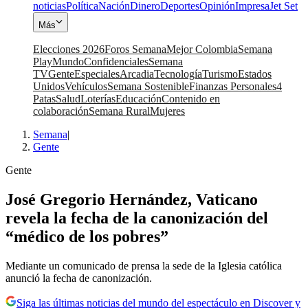
noticias
Política
Nación
Dinero
Deportes
Opinión
Impresa
Jet Set
Más
Elecciones 2026
Foros Semana
Mejor Colombia
Semana
Play
Mundo
Confidenciales
Semana
TV
Gente
Especiales
Arcadia
Tecnología
Turismo
Estados
Unidos
Vehículos
Semana Sostenible
Finanzas Personales
4
Patas
Salud
Loterías
Educación
Contenido en
colaboración
Semana Rural
Mujeres
Semana
|
Gente
Gente
José Gregorio Hernández, Vaticano
revela la fecha de la canonización del
“médico de los pobres”
Mediante un comunicado de prensa la sede de la Iglesia católica
anunció la fecha de canonización.
Siga las últimas noticias del mundo del espectáculo en Discover y