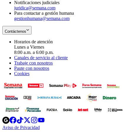
Notificaciones judiciales
juridica@semana.com
Para contactar a gestión humana
gestionhumana@semana.com
Contáctenos
Horarios de atención
Lunes a Viernes
8:00 a.m. a 6:00 p.m.
Canales de servicio al cliente
Trabaje con nosotros
Paute con nosotros
Cookies
Opens
Opens
Opens
Opens
Opens
in
in
in
in
in
Aviso de Privacidad
Opens
new
new
new
new
new