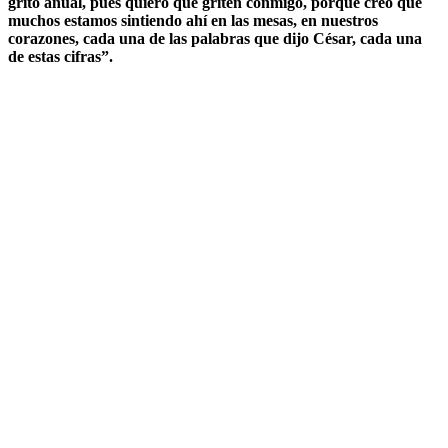
grito anual, pues quiero que griten conmigo, porque creo que
muchos estamos sintiendo ahí en las mesas, en nuestros
corazones, cada una de las palabras que dijo César, cada una
de estas cifras”.