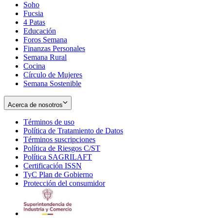
Soho
Opens
Fucsia
in
Opens
4 Patas
new
in
Educación
window
new
Foros Semana
window
Finanzas Personales
Semana Rural
Cocina
Círculo de Mujeres
Semana Sostenible
Acerca de nosotros
Términos de uso
Opens
Política de Tratamiento de Datos
in
Opens
Términos suscripciones
new
Opens
in
Política de Riesgos C/ST
window
in
Opens
new
Política SAGRILAFT
Opens
new
in
window
Certificación ISSN
Opens
in
window
new
TyC Plan de Gobierno
in
new
Opens
window
Protección del consumidor
new
window
in
Opens
window
new
in
window
new
window