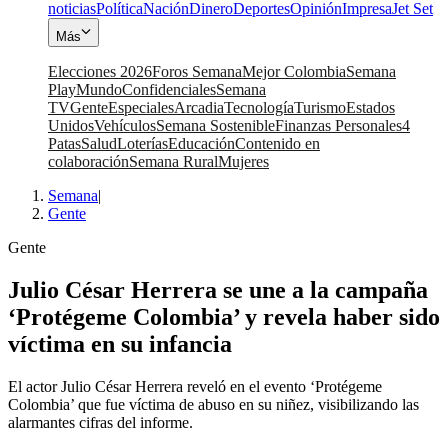
noticias
Política
Nación
Dinero
Deportes
Opinión
Impresa
Jet Set
Más
Elecciones 2026
Foros Semana
Mejor Colombia
Semana
Play
Mundo
Confidenciales
Semana
TV
Gente
Especiales
Arcadia
Tecnología
Turismo
Estados
Unidos
Vehículos
Semana Sostenible
Finanzas Personales
4
Patas
Salud
Loterías
Educación
Contenido en
colaboración
Semana Rural
Mujeres
Semana
|
Gente
Gente
Julio César Herrera se une a la campaña
‘Protégeme Colombia’ y revela haber sido
víctima en su infancia
El actor Julio César Herrera reveló en el evento ‘Protégeme
Colombia’ que fue víctima de abuso en su niñez, visibilizando las
alarmantes cifras del informe.