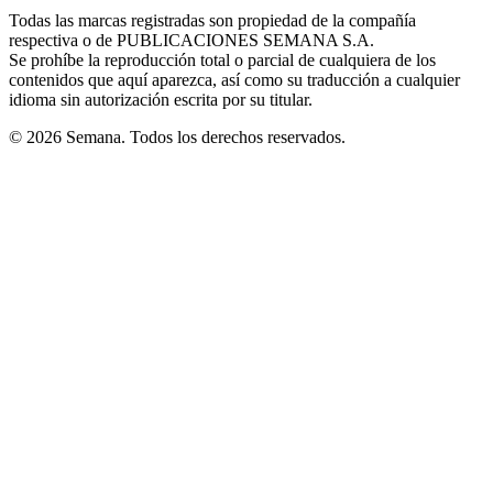
in
window
window
window
window
window
Todas las marcas registradas son propiedad de la compañía
new
respectiva o de PUBLICACIONES SEMANA S.A.
window
Se prohíbe la reproducción total o parcial de cualquiera de los
contenidos que aquí aparezca, así como su traducción a cualquier
idioma sin autorización escrita por su titular.
© 2026 Semana. Todos los derechos reservados.