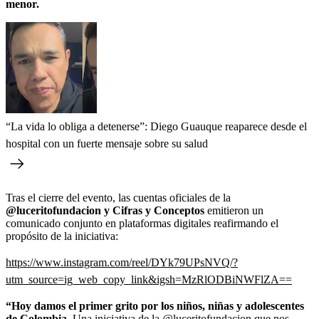
menor.
“La vida lo obliga a detenerse”: Diego Guauque reaparece desde el
hospital con un fuerte mensaje sobre su salud
Tras el cierre del evento, las cuentas oficiales de la
@luceritofundacion y Cifras y Conceptos
emitieron un
comunicado conjunto en plataformas digitales reafirmando el
propósito de la iniciativa:
https://www.instagram.com/reel/DYk79UPsNVQ/?
utm_source=ig_web_copy_link&igsh=MzRlODBiNWFlZA==
“Hoy damos el primer grito por los niños, niñas y adolescentes
de Colombia.
Una iniciativa de la @luceritofundacion que nos