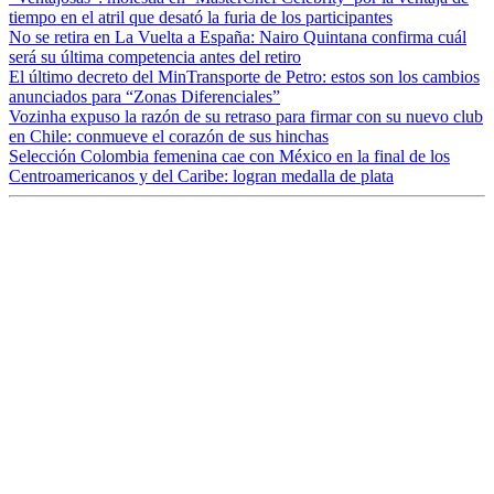
tiempo en el atril que desató la furia de los participantes
No se retira en La Vuelta a España: Nairo Quintana confirma cuál
será su última competencia antes del retiro
El último decreto del MinTransporte de Petro: estos son los cambios
anunciados para “Zonas Diferenciales”
Vozinha expuso la razón de su retraso para firmar con su nuevo club
en Chile: conmueve el corazón de sus hinchas
Selección Colombia femenina cae con México en la final de los
Centroamericanos y del Caribe: logran medalla de plata