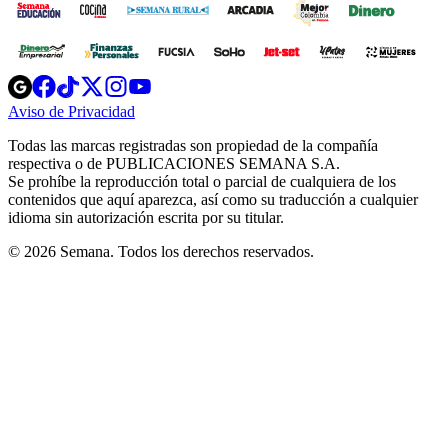
Opens
Opens
Opens
Opens
Opens
in
in
in
in
in
Aviso de Privacidad
Opens
new
new
new
new
new
in
window
window
window
window
window
Todas las marcas registradas son propiedad de la compañía
new
respectiva o de PUBLICACIONES SEMANA S.A.
window
Se prohíbe la reproducción total o parcial de cualquiera de los
contenidos que aquí aparezca, así como su traducción a cualquier
idioma sin autorización escrita por su titular.
© 2026 Semana. Todos los derechos reservados.