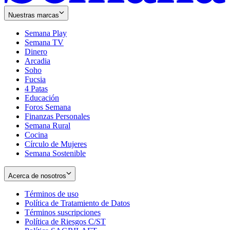
Nuestras marcas
Semana Play
Semana TV
Dinero
Arcadia
Soho
Opens
Fucsia
in
Opens
4 Patas
new
in
Educación
window
new
Foros Semana
window
Finanzas Personales
Semana Rural
Cocina
Círculo de Mujeres
Semana Sostenible
Acerca de nosotros
Términos de uso
Opens
Política de Tratamiento de Datos
in
Opens
Términos suscripciones
new
Opens
in
Política de Riesgos C/ST
window
in
Opens
new