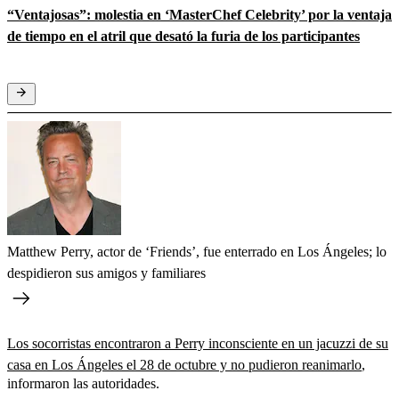
“Ventajosas”: molestia en ‘MasterChef Celebrity’ por la ventaja
de tiempo en el atril que desató la furia de los participantes
Matthew Perry, actor de ‘Friends’, fue enterrado en Los Ángeles; lo
despidieron sus amigos y familiares
Los socorristas encontraron a Perry inconsciente en un jacuzzi de su
casa en Los Ángeles el 28 de octubre y no pudieron reanimarlo
,
informaron las autoridades.