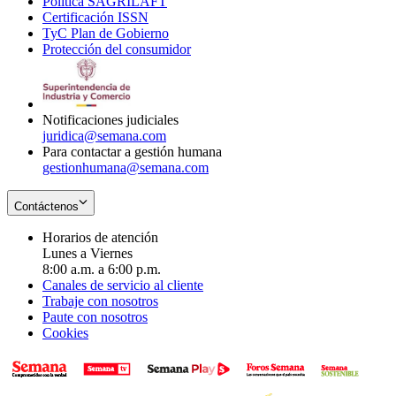
Política SAGRILAFT
Opens
new
in
window
Certificación ISSN
Opens
in
window
new
TyC Plan de Gobierno
in
new
Opens
window
Protección del consumidor
new
window
in
Opens
window
new
in
window
new
window
Notificaciones judiciales
juridica@semana.com
Para contactar a gestión humana
gestionhumana@semana.com
Contáctenos
Horarios de atención
Lunes a Viernes
8:00 a.m. a 6:00 p.m.
Canales de servicio al cliente
Trabaje con nosotros
Paute con nosotros
Cookies