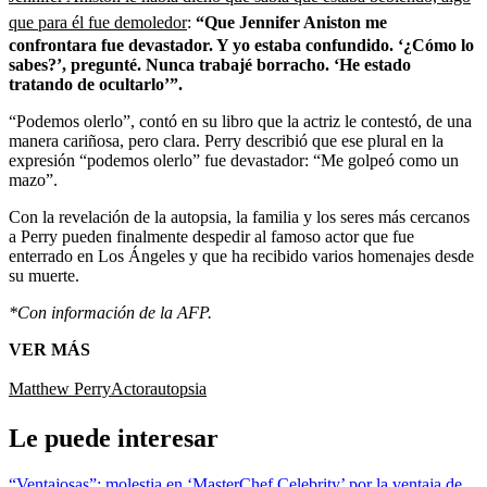
que para él fue demoledor
:
“Que Jennifer Aniston me
confrontara fue devastador. Y yo estaba confundido. ‘¿Cómo lo
sabes?’, pregunté. Nunca trabajé borracho. ‘He estado
tratando de ocultarlo’”.
“Podemos olerlo”, contó en su libro que la actriz le contestó, de una
manera cariñosa, pero clara. Perry describió que ese plural en la
expresión “podemos olerlo” fue devastador: “Me golpeó como un
mazo”.
Con la revelación de la autopsia, la familia y los seres más cercanos
a Perry pueden finalmente despedir al famoso actor que fue
enterrado en Los Ángeles y que ha recibido varios homenajes desde
su muerte.
*Con información de la AFP.
VER MÁS
Matthew Perry
Actor
autopsia
Le puede interesar
“Ventajosas”: molestia en ‘MasterChef Celebrity’ por la ventaja de