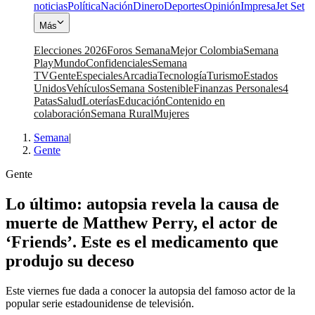
noticias
Política
Nación
Dinero
Deportes
Opinión
Impresa
Jet Set
Más
Elecciones 2026
Foros Semana
Mejor Colombia
Semana
Play
Mundo
Confidenciales
Semana
TV
Gente
Especiales
Arcadia
Tecnología
Turismo
Estados
Unidos
Vehículos
Semana Sostenible
Finanzas Personales
4
Patas
Salud
Loterías
Educación
Contenido en
colaboración
Semana Rural
Mujeres
Semana
|
Gente
Gente
Lo último: autopsia revela la causa de
muerte de Matthew Perry, el actor de
‘Friends’. Este es el medicamento que
produjo su deceso
Este viernes fue dada a conocer la autopsia del famoso actor de la
popular serie estadounidense de televisión.