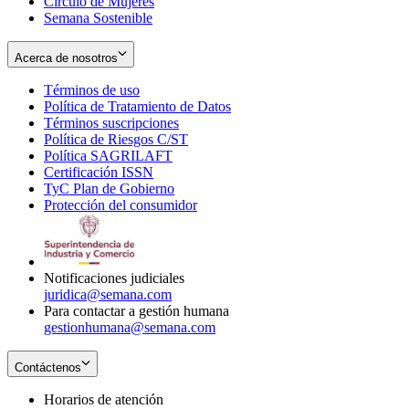
Círculo de Mujeres
Semana Sostenible
Acerca de nosotros
Términos de uso
Opens
Política de Tratamiento de Datos
in
Opens
Términos suscripciones
new
Opens
in
Política de Riesgos C/ST
window
in
Opens
new
Política SAGRILAFT
Opens
new
in
window
Certificación ISSN
Opens
in
window
new
TyC Plan de Gobierno
in
new
Opens
window
Protección del consumidor
new
window
in
Opens
window
new
in
window
new
window
Notificaciones judiciales
juridica@semana.com
Para contactar a gestión humana
gestionhumana@semana.com
Contáctenos
Horarios de atención