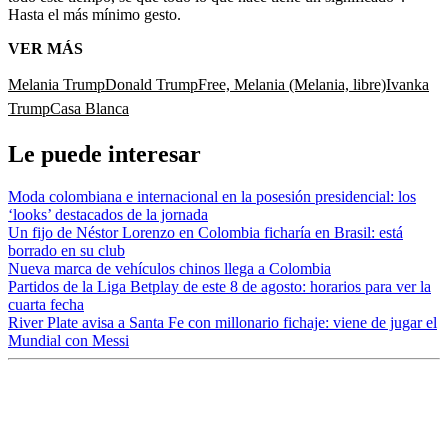
Hasta el más mínimo gesto.
VER MÁS
Melania Trump
Donald Trump
Free, Melania (Melania, libre)
Ivanka
Trump
Casa Blanca
Le puede interesar
Moda colombiana e internacional en la posesión presidencial: los
‘looks’ destacados de la jornada
Un fijo de Néstor Lorenzo en Colombia ficharía en Brasil: está
borrado en su club
Nueva marca de vehículos chinos llega a Colombia
Partidos de la Liga Betplay de este 8 de agosto: horarios para ver la
cuarta fecha
River Plate avisa a Santa Fe con millonario fichaje: viene de jugar el
Mundial con Messi