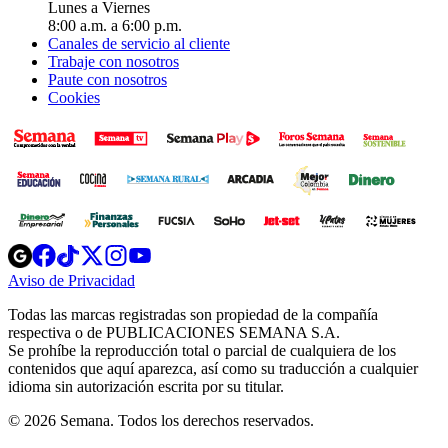
Lunes a Viernes
8:00 a.m. a 6:00 p.m.
Canales de servicio al cliente
Trabaje con nosotros
Paute con nosotros
Cookies
Opens
Opens
Opens
Opens
Opens
in
in
in
in
in
Aviso de Privacidad
Opens
new
new
new
new
new
in
window
window
window
window
window
Todas las marcas registradas son propiedad de la compañía
new
respectiva o de PUBLICACIONES SEMANA S.A.
window
Se prohíbe la reproducción total o parcial de cualquiera de los
contenidos que aquí aparezca, así como su traducción a cualquier
idioma sin autorización escrita por su titular.
© 2026 Semana. Todos los derechos reservados.