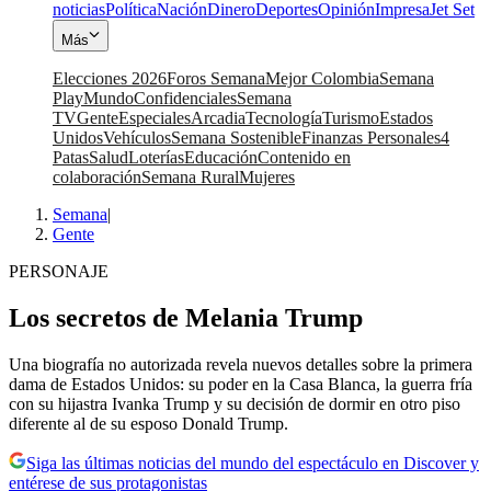
noticias
Política
Nación
Dinero
Deportes
Opinión
Impresa
Jet Set
Más
Elecciones 2026
Foros Semana
Mejor Colombia
Semana
Play
Mundo
Confidenciales
Semana
TV
Gente
Especiales
Arcadia
Tecnología
Turismo
Estados
Unidos
Vehículos
Semana Sostenible
Finanzas Personales
4
Patas
Salud
Loterías
Educación
Contenido en
colaboración
Semana Rural
Mujeres
Semana
|
Gente
PERSONAJE
Los secretos de Melania Trump
Una biografía no autorizada revela nuevos detalles sobre la primera
dama de Estados Unidos: su poder en la Casa Blanca, la guerra fría
con su hijastra Ivanka Trump y su decisión de dormir en otro piso
diferente al de su esposo Donald Trump.
Siga las últimas noticias del mundo del espectáculo en Discover y
entérese de sus protagonistas