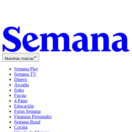
Nuestras marcas
Semana Play
Semana TV
Dinero
Arcadia
Soho
Opens
Fucsia
in
Opens
4 Patas
new
in
Educación
window
new
Foros Semana
window
Finanzas Personales
Semana Rural
Cocina