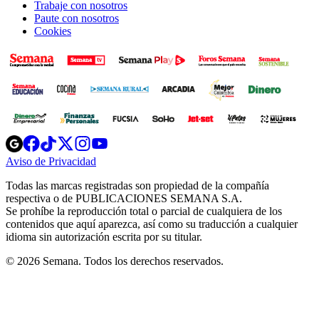
Trabaje con nosotros
Paute con nosotros
Cookies
Opens
Opens
Opens
Opens
Opens
in
in
in
in
in
Aviso de Privacidad
Opens
new
new
new
new
new
in
window
window
window
window
window
Todas las marcas registradas son propiedad de la compañía
new
respectiva o de PUBLICACIONES SEMANA S.A.
window
Se prohíbe la reproducción total o parcial de cualquiera de los
contenidos que aquí aparezca, así como su traducción a cualquier
idioma sin autorización escrita por su titular.
© 2026 Semana. Todos los derechos reservados.