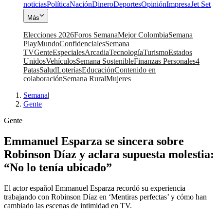
noticias
Política
Nación
Dinero
Deportes
Opinión
Impresa
Jet Set
Más
Elecciones 2026
Foros Semana
Mejor Colombia
Semana
Play
Mundo
Confidenciales
Semana
TV
Gente
Especiales
Arcadia
Tecnología
Turismo
Estados
Unidos
Vehículos
Semana Sostenible
Finanzas Personales
4
Patas
Salud
Loterías
Educación
Contenido en
colaboración
Semana Rural
Mujeres
Semana
|
Gente
Gente
Emmanuel Esparza se sincera sobre
Robinson Díaz y aclara supuesta molestia:
“No lo tenía ubicado”
El actor español Emmanuel Esparza recordó su experiencia
trabajando con Robinson Díaz en ‘Mentiras perfectas’ y cómo han
cambiado las escenas de intimidad en TV.