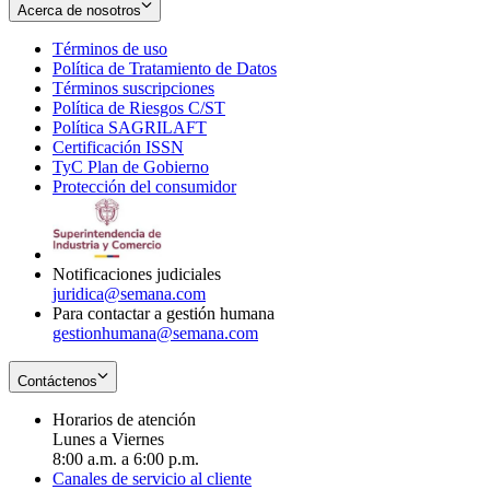
Acerca de nosotros
Términos de uso
Opens
Política de Tratamiento de Datos
in
Opens
Términos suscripciones
new
Opens
in
Política de Riesgos C/ST
window
in
Opens
new
Política SAGRILAFT
Opens
new
in
window
Certificación ISSN
Opens
in
window
new
TyC Plan de Gobierno
in
new
Opens
window
Protección del consumidor
new
window
in
Opens
window
new
in
window
new
window
Notificaciones judiciales
juridica@semana.com
Para contactar a gestión humana
gestionhumana@semana.com
Contáctenos
Horarios de atención
Lunes a Viernes
8:00 a.m. a 6:00 p.m.
Canales de servicio al cliente