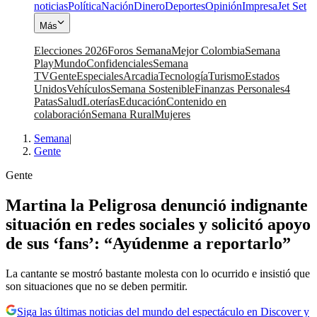
noticias
Política
Nación
Dinero
Deportes
Opinión
Impresa
Jet Set
Más
Elecciones 2026
Foros Semana
Mejor Colombia
Semana
Play
Mundo
Confidenciales
Semana
TV
Gente
Especiales
Arcadia
Tecnología
Turismo
Estados
Unidos
Vehículos
Semana Sostenible
Finanzas Personales
4
Patas
Salud
Loterías
Educación
Contenido en
colaboración
Semana Rural
Mujeres
Semana
|
Gente
Gente
Martina la Peligrosa denunció indignante
situación en redes sociales y solicitó apoyo
de sus ‘fans’: “Ayúdenme a reportarlo”
La cantante se mostró bastante molesta con lo ocurrido e insistió que
son situaciones que no se deben permitir.
Siga las últimas noticias del mundo del espectáculo en Discover y