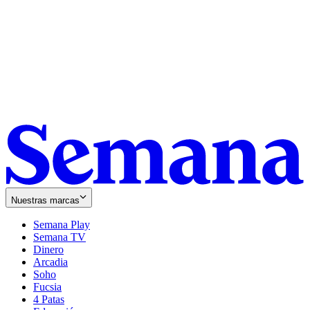
Nuestras marcas
Semana Play
Semana TV
Dinero
Arcadia
Soho
Opens
Fucsia
in
Opens
4 Patas
new
in