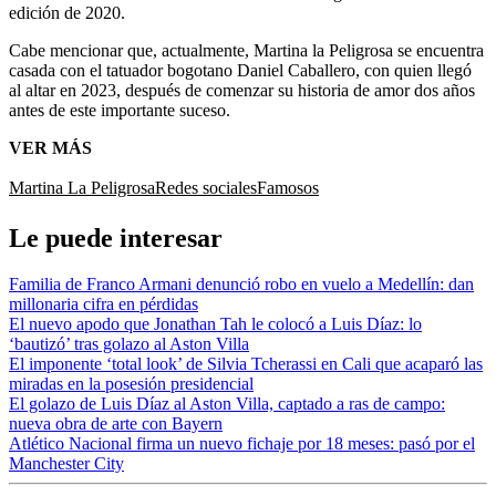
edición de 2020.
Cabe mencionar que, actualmente, Martina la Peligrosa se encuentra
casada con el tatuador bogotano Daniel Caballero, con quien llegó
al altar en 2023, después de comenzar su historia de amor dos años
antes de este importante suceso.
VER MÁS
Martina La Peligrosa
Redes sociales
Famosos
Le puede interesar
Familia de Franco Armani denunció robo en vuelo a Medellín: dan
millonaria cifra en pérdidas
El nuevo apodo que Jonathan Tah le colocó a Luis Díaz: lo
‘bautizó’ tras golazo al Aston Villa
El imponente ‘total look’ de Silvia Tcherassi en Cali que acaparó las
miradas en la posesión presidencial
El golazo de Luis Díaz al Aston Villa, captado a ras de campo:
nueva obra de arte con Bayern
Atlético Nacional firma un nuevo fichaje por 18 meses: pasó por el
Manchester City