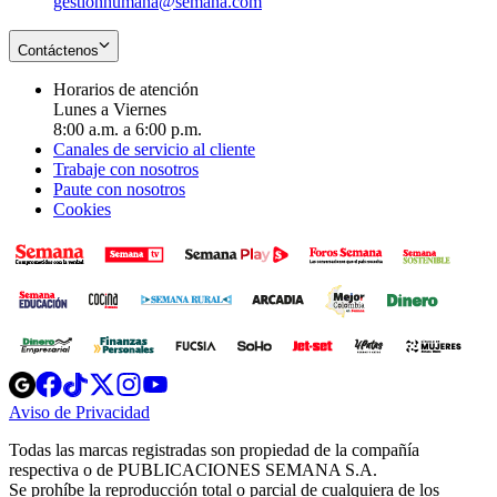
gestionhumana@semana.com
Contáctenos
Horarios de atención
Lunes a Viernes
8:00 a.m. a 6:00 p.m.
Canales de servicio al cliente
Trabaje con nosotros
Paute con nosotros
Cookies
Opens
Opens
Opens
Opens
Opens
in
in
in
in
in
Aviso de Privacidad
Opens
new
new
new
new
new
in
window
window
window
window
window
Todas las marcas registradas son propiedad de la compañía
new
respectiva o de PUBLICACIONES SEMANA S.A.
window
Se prohíbe la reproducción total o parcial de cualquiera de los