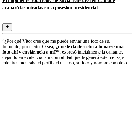
El imponente ‘total look’ de Silvia Tcherassi en Cali que
acaparó las miradas en la posesión presidencial
“¿Por qué Vitor cree que me puede enviar una foto de su...
Inmundo, por cierto.
O sea, ¿qué le da derecho a tomarse una
foto ahí y enviármela a mí?”,
expresó inicialmente la cantante,
dejando en evidencia la incomodidad que le generó este mensaje
mientras mostraba el perfil del usuario, su foto y nombre completo.