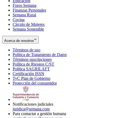
Educación
window
new
Foros Semana
window
Finanzas Personales
Semana Rural
Cocina
Círculo de Mujeres
Semana Sostenible
Acerca de nosotros
Términos de uso
Opens
Política de Tratamiento de Datos
in
Opens
Términos suscripciones
new
Opens
in
Política de Riesgos C/ST
window
in
Opens
new
Política SAGRILAFT
Opens
new
in
window
Certificación ISSN
Opens
in
window
new
TyC Plan de Gobierno
in
new
Opens
window
Protección del consumidor
new
window
in
Opens
window
new
in
window
new
window
Notificaciones judiciales
juridica@semana.com
Para contactar a gestión humana