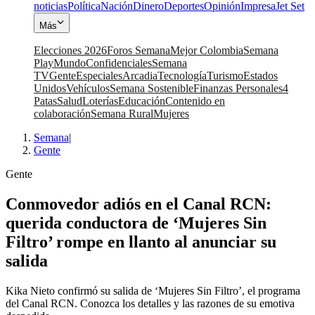
noticias
Política
Nación
Dinero
Deportes
Opinión
Impresa
Jet Set
Más
Elecciones 2026
Foros Semana
Mejor Colombia
Semana
Play
Mundo
Confidenciales
Semana
TV
Gente
Especiales
Arcadia
Tecnología
Turismo
Estados
Unidos
Vehículos
Semana Sostenible
Finanzas Personales
4
Patas
Salud
Loterías
Educación
Contenido en
colaboración
Semana Rural
Mujeres
Semana
|
Gente
Gente
Conmovedor adiós en el Canal RCN:
querida conductora de ‘Mujeres Sin
Filtro’ rompe en llanto al anunciar su
salida
Kika Nieto confirmó su salida de ‘Mujeres Sin Filtro’, el programa
del Canal RCN. Conozca los detalles y las razones de su emotiva