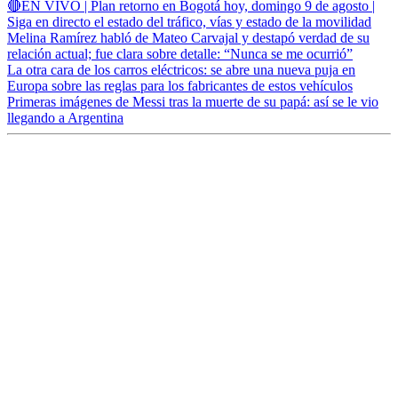
🔴EN VIVO | Plan retorno en Bogotá hoy, domingo 9 de agosto |
Siga en directo el estado del tráfico, vías y estado de la movilidad
Melina Ramírez habló de Mateo Carvajal y destapó verdad de su
relación actual; fue clara sobre detalle: “Nunca se me ocurrió”
La otra cara de los carros eléctricos: se abre una nueva puja en
Europa sobre las reglas para los fabricantes de estos vehículos
Primeras imágenes de Messi tras la muerte de su papá: así se le vio
llegando a Argentina