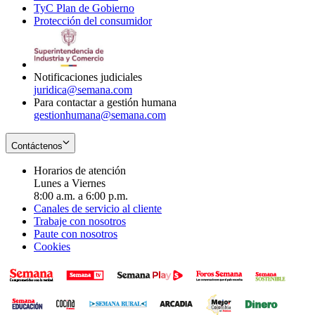
TyC Plan de Gobierno
in
new
Opens
window
Protección del consumidor
new
window
in
Opens
window
new
in
window
new
window
Notificaciones judiciales
juridica@semana.com
Para contactar a gestión humana
gestionhumana@semana.com
Contáctenos
Horarios de atención
Lunes a Viernes
8:00 a.m. a 6:00 p.m.
Canales de servicio al cliente
Trabaje con nosotros
Paute con nosotros
Cookies