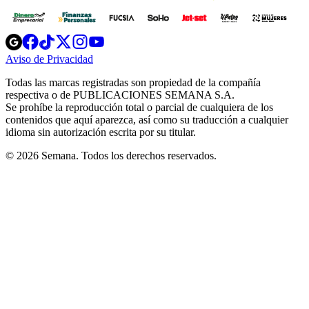
Opens
Opens
Opens
Opens
Opens
in
in
in
in
in
Aviso de Privacidad
Opens
new
new
new
new
new
in
window
window
window
window
window
Todas las marcas registradas son propiedad de la compañía
new
respectiva o de PUBLICACIONES SEMANA S.A.
window
Se prohíbe la reproducción total o parcial de cualquiera de los
contenidos que aquí aparezca, así como su traducción a cualquier
idioma sin autorización escrita por su titular.
© 2026 Semana. Todos los derechos reservados.