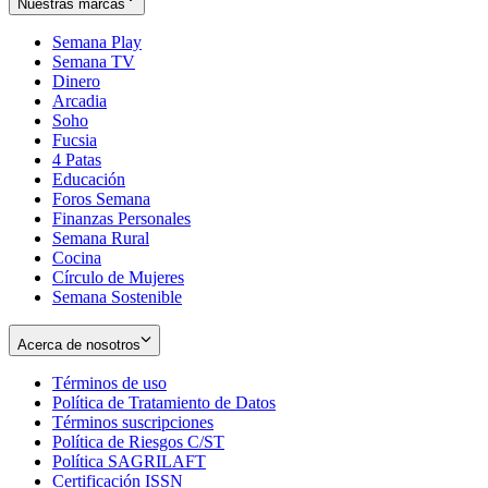
Nuestras marcas
Semana Play
Semana TV
Dinero
Arcadia
Soho
Opens
Fucsia
in
Opens
4 Patas
new
in
Educación
window
new
Foros Semana
window
Finanzas Personales
Semana Rural
Cocina
Círculo de Mujeres
Semana Sostenible
Acerca de nosotros
Términos de uso
Opens
Política de Tratamiento de Datos
in
Opens
Términos suscripciones
new
Opens
in
Política de Riesgos C/ST
window
in
Opens
new
Política SAGRILAFT
Opens
new
in
window
Certificación ISSN
Opens
in
window
new