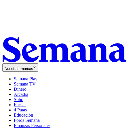
Nuestras marcas
Semana Play
Semana TV
Dinero
Arcadia
Soho
Opens
Fucsia
in
Opens
4 Patas
new
in
Educación
window
new
Foros Semana
window
Finanzas Personales