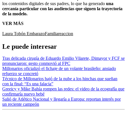
los contenidos digitales de sus padres, lo que ha generado
una
cercanía particular con las audiencias que siguen la trayectoria
de la modelo.
VER MÁS
Laura Tobón
Embarazo
Familia
reaccion
Le puede interesar
Tras delicada cirugía de Eduardo Emilio Vilarete, Dimayor y FCF se
pronunciaron: gesto conmovió al FPC
Millonarios oficializó el fichaje de un volante brasileño: ansiado
refuerzo se concretó
Técnico de Millonarios bajó de la nube a los hinchas que sueñan
con la final: “Es una falacia”
Greeicy y Mike Bahía rompen las redes: el video de la ecografía que
confirmaría nuevo bebé
Salió de Atlético Nacional y llegaría a Europa: reportan interés por
un reciente campeón