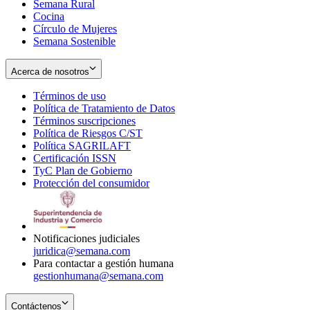
Semana Rural
Cocina
Círculo de Mujeres
Semana Sostenible
Acerca de nosotros
Términos de uso
Opens
Política de Tratamiento de Datos
in
Opens
Términos suscripciones
new
Opens
in
Política de Riesgos C/ST
window
in
Opens
new
Política SAGRILAFT
Opens
new
in
window
Certificación ISSN
Opens
in
window
new
TyC Plan de Gobierno
in
new
Opens
window
Protección del consumidor
new
window
in
Opens
window
new
in
window
new
window
Notificaciones judiciales
juridica@semana.com
Para contactar a gestión humana
gestionhumana@semana.com
Contáctenos