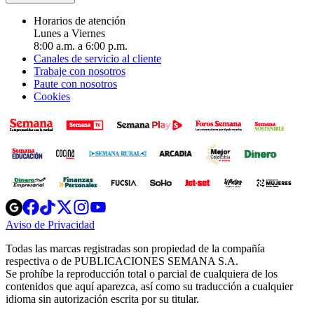
Horarios de atención
Lunes a Viernes
8:00 a.m. a 6:00 p.m.
Canales de servicio al cliente
Trabaje con nosotros
Paute con nosotros
Cookies
Opens
Opens
Opens
Opens
Opens
in
in
in
in
in
Aviso de Privacidad
Opens
new
new
new
new
new
in
window
window
window
window
window
Todas las marcas registradas son propiedad de la compañía
new
respectiva o de PUBLICACIONES SEMANA S.A.
window
Se prohíbe la reproducción total o parcial de cualquiera de los
contenidos que aquí aparezca, así como su traducción a cualquier
idioma sin autorización escrita por su titular.