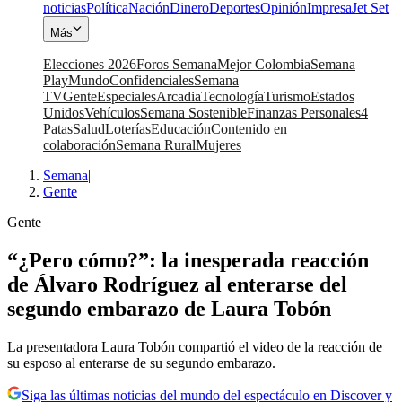
noticias
Política
Nación
Dinero
Deportes
Opinión
Impresa
Jet Set
Más
Elecciones 2026
Foros Semana
Mejor Colombia
Semana
Play
Mundo
Confidenciales
Semana
TV
Gente
Especiales
Arcadia
Tecnología
Turismo
Estados
Unidos
Vehículos
Semana Sostenible
Finanzas Personales
4
Patas
Salud
Loterías
Educación
Contenido en
colaboración
Semana Rural
Mujeres
Semana
|
Gente
Gente
“¿Pero cómo?”: la inesperada reacción
de Álvaro Rodríguez al enterarse del
segundo embarazo de Laura Tobón
La presentadora Laura Tobón compartió el video de la reacción de
su esposo al enterarse de su segundo embarazo.
Siga las últimas noticias del mundo del espectáculo en Discover y