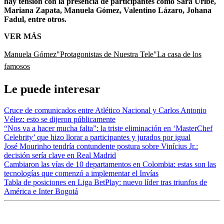
hay tensión con la presencia de participantes como Sara Uribe,
Mariana Zapata, Manuela Gómez, Valentino Lázaro, Johana
Fadul, entre otros.
VER MÁS
Manuela Gómez
"Protagonistas de Nuestra Tele"
La casa de los
famosos
Le puede interesar
Cruce de comunicados entre Atlético Nacional y Carlos Antonio
Vélez: esto se dijeron públicamente
“Nos va a hacer mucha falta”: la triste eliminación en ‘MasterChef
Celebrity’ que hizo llorar a participantes y jurados por igual
José Mourinho tendría contundente postura sobre Vinícius Jr.:
decisión sería clave en Real Madrid
Cambiaron las vías de 10 departamentos en Colombia: estas son las
tecnologías que comenzó a implementar el Invías
Tabla de posiciones en Liga BetPlay: nuevo líder tras triunfos de
América e Inter Bogotá