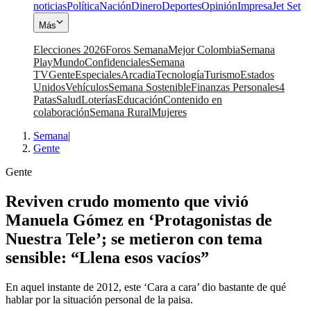
noticias
Política
Nación
Dinero
Deportes
Opinión
Impresa
Jet Set
Más
Elecciones 2026
Foros Semana
Mejor Colombia
Semana
Play
Mundo
Confidenciales
Semana
TV
Gente
Especiales
Arcadia
Tecnología
Turismo
Estados
Unidos
Vehículos
Semana Sostenible
Finanzas Personales
4
Patas
Salud
Loterías
Educación
Contenido en
colaboración
Semana Rural
Mujeres
Semana
|
Gente
Gente
Reviven crudo momento que vivió
Manuela Gómez en ‘Protagonistas de
Nuestra Tele’; se metieron con tema
sensible: “Llena esos vacíos”
En aquel instante de 2012, este ‘Cara a cara’ dio bastante de qué
hablar por la situación personal de la paisa.