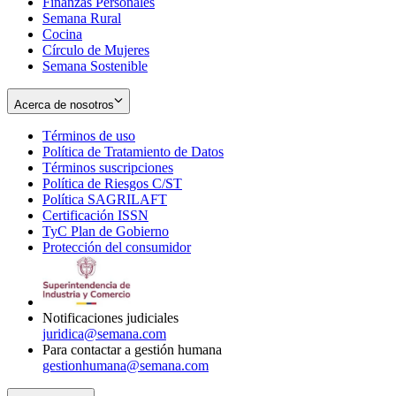
Finanzas Personales
Semana Rural
Cocina
Círculo de Mujeres
Semana Sostenible
Acerca de nosotros
Términos de uso
Opens
Política de Tratamiento de Datos
in
Opens
Términos suscripciones
new
Opens
in
Política de Riesgos C/ST
window
in
Opens
new
Política SAGRILAFT
Opens
new
in
window
Certificación ISSN
Opens
in
window
new
TyC Plan de Gobierno
in
new
Opens
window
Protección del consumidor
new
window
in
Opens
window
new
in
window
new
window
Notificaciones judiciales
juridica@semana.com
Para contactar a gestión humana
gestionhumana@semana.com