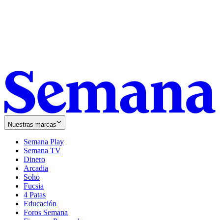
Nuestras marcas
Semana Play
Semana TV
Dinero
Arcadia
Soho
Opens
Fucsia
in
Opens
4 Patas
new
in
Educación
window
new
Foros Semana
window