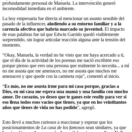
profundamente personal de Manuela. La intervención generó
incomodidad inmediata en el ambiente.
La hoy empresaria fue directa al mencionar un asunto sensible del
pasado de la influencer,
aludiendo a su entorno familiar y a la
carencia afectiva que habría marcado su juventud.
El impacto
de esas palabras fue tal que Edwin Garrido quedó visiblemente
sorprendido, sin lograr articular reacción alguna ante la tensión del
momento.
“Okay, Manuela, la verdad no he visto que me haya acercado a ti,
que el día de la actividad de los poemas me nació escribirte eso
porque pienso que eres una persona que realmente lo necesita... a mí
no me asusta que me amenaces, no me asusta que muchos me
amenacen y que quede con la camiseta roja”, comentó al inicio.
“
Es más, no me asusta irme para mi casa porque, gracias a
Dios, en mi casa me espera una mamá y una familia con mucho
amor. De corazón, yo deseo que te ganes este
reality
para ver si
eso llena todos esos vacíos que tienes, ya que en los veintitantos
años que tienes de vida no has podido
”, agregó.
Esto llevó a muchos curiosos a reaccionar y esperar que los
posicionamientos de
La casa de los famosos
sean similares, ya que