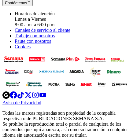
Contáctenos
Horarios de atención
Lunes a Viernes
8:00 a.m. a 6:00 p.m.
Canales de servicio al cliente
Trabaje con nosotros
Paute con nosotros
Cookies
Opens
Opens
Opens
Opens
Opens
in
in
in
in
in
Aviso de Privacidad
Opens
new
new
new
new
new
in
window
window
window
window
window
Todas las marcas registradas son propiedad de la compañía
new
respectiva o de PUBLICACIONES SEMANA S.A.
window
Se prohíbe la reproducción total o parcial de cualquiera de los
contenidos que aquí aparezca, así como su traducción a cualquier
idioma sin autorización escrita por su titular.