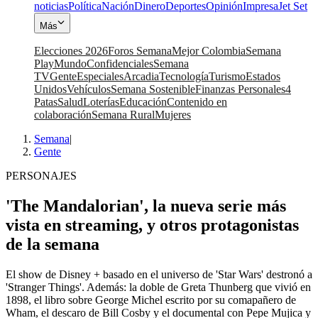
noticias
Política
Nación
Dinero
Deportes
Opinión
Impresa
Jet Set
Más
Elecciones 2026
Foros Semana
Mejor Colombia
Semana
Play
Mundo
Confidenciales
Semana
TV
Gente
Especiales
Arcadia
Tecnología
Turismo
Estados
Unidos
Vehículos
Semana Sostenible
Finanzas Personales
4
Patas
Salud
Loterías
Educación
Contenido en
colaboración
Semana Rural
Mujeres
Semana
|
Gente
PERSONAJES
'The Mandalorian', la nueva serie más
vista en streaming, y otros protagonistas
de la semana
El show de Disney + basado en el universo de 'Star Wars' destronó a
'Stranger Things'. Además: la doble de Greta Thunberg que vivió en
1898, el libro sobre George Michel escrito por su comapañero de
Wham, el descaro de Bill Cosby y el documental con Pepe Mujica y