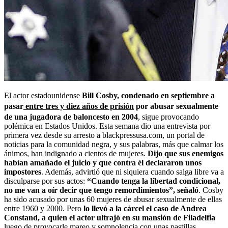
El actor estadounidense
Bill Cosby, condenado en septiembre a
pasar
entre tres y diez años de prisión
por abusar sexualmente
de una jugadora de baloncesto en 2004
, sigue provocando
polémica en Estados Unidos. Esta semana dio una entrevista por
primera vez desde su arresto a blackpressusa.com, un portal de
noticias para la comunidad negra, y sus palabras, más que calmar los
ánimos, han indignado a cientos de mujeres.
Dijo que sus enemigos
habían amañado el juicio y que contra él declararon unos
impostores
. Además, advirtió que ni siquiera cuando salga libre va a
disculparse por sus actos:
“Cuando tenga la libertad condicional,
no me van a oír decir que tengo remordimientos”, señaló
. Cosby
ha sido acusado por unas 60 mujeres de abusar sexualmente de ellas
entre 1960 y 2000. Pero
lo llevó a la cárcel el caso de Andrea
Constand, a quien el actor ultrajó en su mansión de Filadelfia
luego de provocarle mareo y somnolencia con unas pastillas.