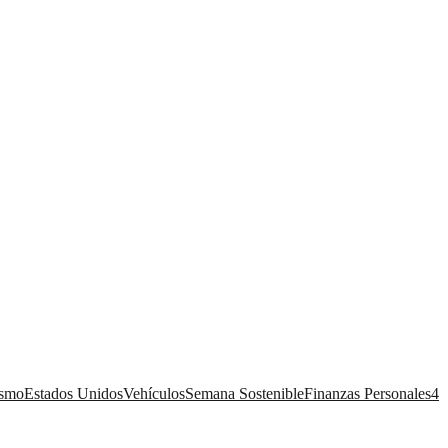
ismo
Estados Unidos
Vehículos
Semana Sostenible
Finanzas Personales
4