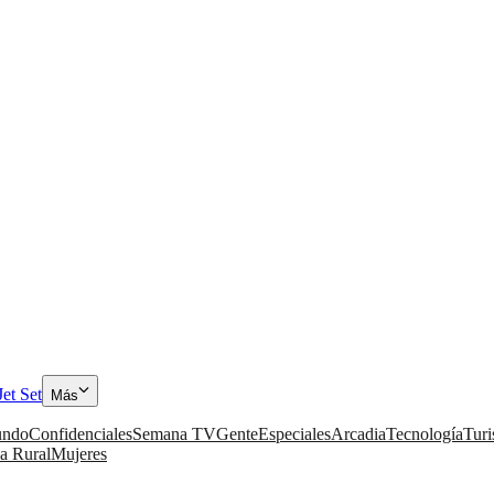
Jet Set
Más
ndo
Confidenciales
Semana TV
Gente
Especiales
Arcadia
Tecnología
Tur
a Rural
Mujeres