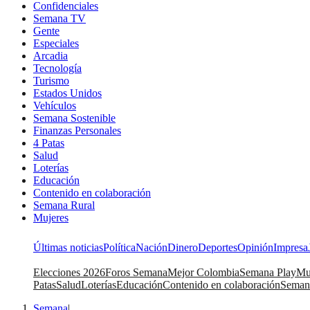
Confidenciales
Semana TV
Gente
Especiales
Arcadia
Tecnología
Turismo
Estados Unidos
Vehículos
Semana Sostenible
Finanzas Personales
4 Patas
Salud
Loterías
Educación
Contenido en colaboración
Semana Rural
Mujeres
Últimas noticias
Política
Nación
Dinero
Deportes
Opinión
Impresa
Elecciones 2026
Foros Semana
Mejor Colombia
Semana Play
Mu
Patas
Salud
Loterías
Educación
Contenido en colaboración
Seman
Semana
|