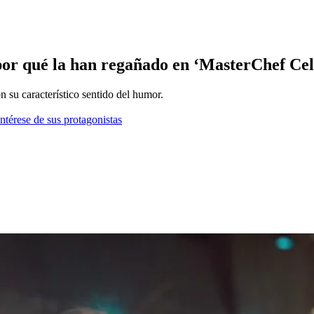
por qué la han regañado en ‘MasterChef Cele
 su característico sentido del humor.
ntérese de sus protagonistas