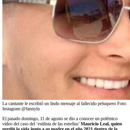
La cantante le escribió un lindo mensaje al fallecido peluquero
Foto:
Instagram @fannylu
El pasado domingo, 11 de agosto se dio a conocer un polémico
video del caso del ‘estilista de las estrellas’
Mauricio Leal, quien
perdió la vida junto a su madre en el año 2021 dentro de la