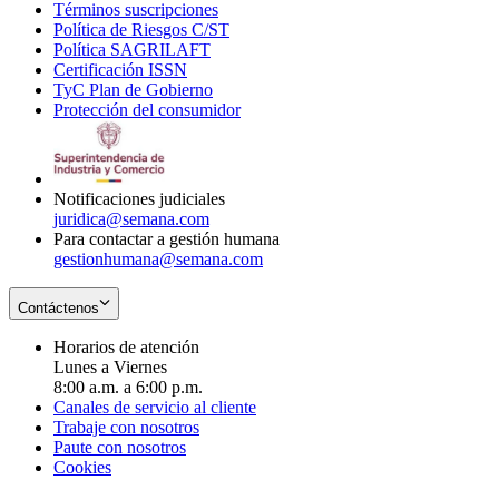
Términos suscripciones
new
Opens
in
Política de Riesgos C/ST
window
in
Opens
new
Política SAGRILAFT
Opens
new
in
window
Certificación ISSN
Opens
in
window
new
TyC Plan de Gobierno
in
new
Opens
window
Protección del consumidor
new
window
in
Opens
window
new
in
window
new
window
Notificaciones judiciales
juridica@semana.com
Para contactar a gestión humana
gestionhumana@semana.com
Contáctenos
Horarios de atención
Lunes a Viernes
8:00 a.m. a 6:00 p.m.
Canales de servicio al cliente
Trabaje con nosotros
Paute con nosotros
Cookies