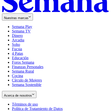
Nuestras marcas
Semana Play
Semana TV
Dinero
Arcadia
Soho
Opens
Fucsia
in
Opens
4 Patas
new
in
Educación
window
new
Foros Semana
window
Finanzas Personales
Semana Rural
Cocina
Círculo de Mujeres
Semana Sostenible
Acerca de nosotros
Términos de uso
Opens
Política de Tratamiento de Datos
in
Opens