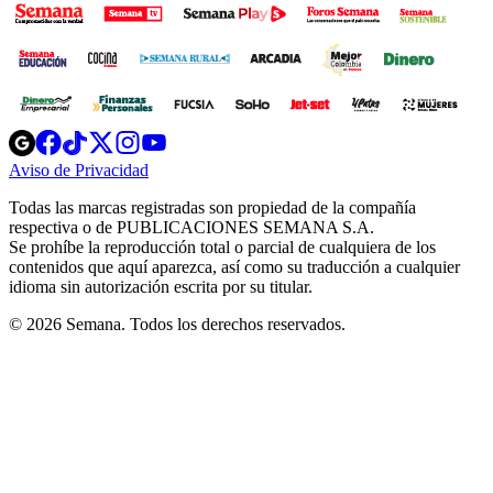
Opens
Opens
Opens
Opens
Opens
in
in
in
in
in
Aviso de Privacidad
Opens
new
new
new
new
new
in
window
window
window
window
window
Todas las marcas registradas son propiedad de la compañía
new
respectiva o de PUBLICACIONES SEMANA S.A.
window
Se prohíbe la reproducción total o parcial de cualquiera de los
contenidos que aquí aparezca, así como su traducción a cualquier
idioma sin autorización escrita por su titular.
© 2026 Semana. Todos los derechos reservados.