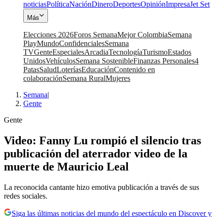
noticias
Política
Nación
Dinero
Deportes
Opinión
Impresa
Jet Set
Más
Elecciones 2026
Foros Semana
Mejor Colombia
Semana
Play
Mundo
Confidenciales
Semana
TV
Gente
Especiales
Arcadia
Tecnología
Turismo
Estados
Unidos
Vehículos
Semana Sostenible
Finanzas Personales
4
Patas
Salud
Loterías
Educación
Contenido en
colaboración
Semana Rural
Mujeres
Semana
|
Gente
Gente
Video: Fanny Lu rompió el silencio tras
publicación del aterrador video de la
muerte de Mauricio Leal
La reconocida cantante hizo emotiva publicación a través de sus
redes sociales.
Siga las últimas noticias del mundo del espectáculo en Discover y