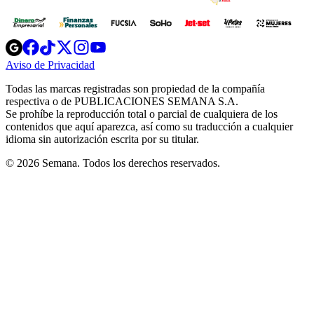
Opens
Opens
Opens
Opens
Opens
in
in
in
in
in
Aviso de Privacidad
Opens
new
new
new
new
new
in
window
window
window
window
window
Todas las marcas registradas son propiedad de la compañía
new
respectiva o de PUBLICACIONES SEMANA S.A.
window
Se prohíbe la reproducción total o parcial de cualquiera de los
contenidos que aquí aparezca, así como su traducción a cualquier
idioma sin autorización escrita por su titular.
© 2026 Semana. Todos los derechos reservados.