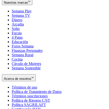
Nuestras marcas
Semana Play
Semana TV
Dinero
Arcadia
Soho
Opens
Fucsia
in
Opens
4 Patas
new
in
Educación
window
new
Foros Semana
window
Finanzas Personales
Semana Rural
Cocina
Círculo de Mujeres
Semana Sostenible
Acerca de nosotros
Términos de uso
Opens
Política de Tratamiento de Datos
in
Opens
Términos suscripciones
new
Opens
in
Política de Riesgos C/ST
window
in
Opens
new
Política SAGRILAFT
Opens
new
in
window