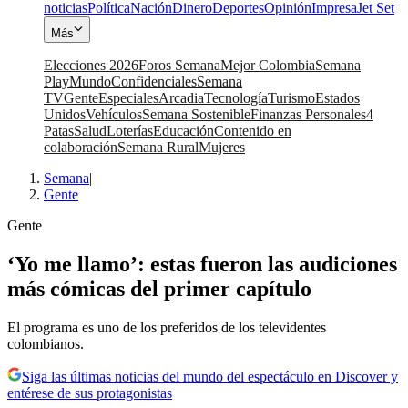
noticias
Política
Nación
Dinero
Deportes
Opinión
Impresa
Jet Set
Más
Elecciones 2026
Foros Semana
Mejor Colombia
Semana
Play
Mundo
Confidenciales
Semana
TV
Gente
Especiales
Arcadia
Tecnología
Turismo
Estados
Unidos
Vehículos
Semana Sostenible
Finanzas Personales
4
Patas
Salud
Loterías
Educación
Contenido en
colaboración
Semana Rural
Mujeres
Semana
|
Gente
Gente
‘Yo me llamo’: estas fueron las audiciones
más cómicas del primer capítulo
El programa es uno de los preferidos de los televidentes
colombianos.
Siga las últimas noticias del mundo del espectáculo en Discover y
entérese de sus protagonistas