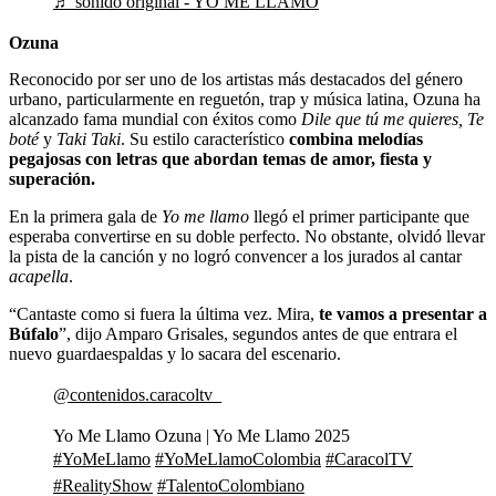
♬ sonido original - YO ME LLAMO
Ozuna
Reconocido por ser uno de los artistas más destacados del género
urbano, particularmente en reguetón, trap y música latina, Ozuna ha
alcanzado fama mundial con éxitos como
Dile que tú me quieres,
Te
boté
y
Taki Taki
. Su estilo característico
combina melodías
pegajosas con letras que abordan temas de amor, fiesta y
superación.
En la primera gala de
Yo me llamo
llegó el primer participante que
esperaba convertirse en su doble perfecto. No obstante,
olvidó llevar
la pista de la canción y no logró convencer a los jurados al cantar
acapella
.
“Cantaste como si fuera la última vez. Mira,
te vamos a presentar a
Búfalo
”, dijo Amparo Grisales, segundos antes de que entrara el
nuevo guardaespaldas y lo sacara del escenario.
@contenidos.caracoltv_
Yo Me Llamo Ozuna | Yo Me Llamo 2025
#YoMeLlamo
#YoMeLlamoColombia
#CaracolTV
#RealityShow
#TalentoColombiano