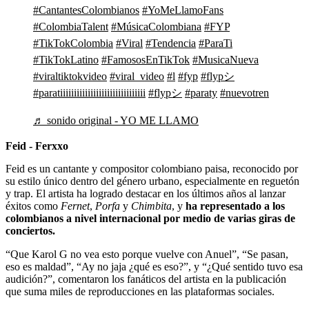
#CantantesColombianos
#YoMeLlamoFans
#ColombiaTalent
#MúsicaColombiana
#FYP
#TikTokColombia
#Viral
#Tendencia
#ParaTi
#TikTokLatino
#FamososEnTikTok
#MusicaNueva
#viraltiktokvideo
#viral_video
#l
#fyp
#flypシ
#paratiiiiiiiiiiiiiiiiiiiiiiiiiiiiiii
#flypシ
#paraty
#nuevotren
♬ sonido original - YO ME LLAMO
Feid - Ferxxo
Feid es un cantante y compositor colombiano paisa, reconocido por
su estilo único dentro del género urbano, especialmente en reguetón
y trap. El artista ha logrado destacar en los últimos años al lanzar
éxitos como
Fernet
,
Porfa
y
Chimbita
, y
ha representado a los
colombianos a nivel internacional por medio de varias giras de
conciertos.
“Que Karol G no vea esto porque vuelve con Anuel”, “Se pasan,
eso es maldad”, “Ay no jaja ¿qué es eso?”, y “¿Qué sentido tuvo esa
audición?”, comentaron los fanáticos del artista en la publicación
que suma miles de reproducciones en las plataformas sociales.