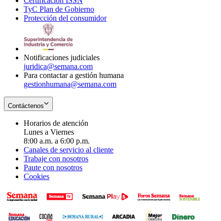
Certificación ISSN
Opens
in
window
new
TyC Plan de Gobierno
in
new
Opens
window
Protección del consumidor
new
window
in
Opens
window
new
in
window
new
window
Notificaciones judiciales
juridica@semana.com
Para contactar a gestión humana
gestionhumana@semana.com
Contáctenos
Horarios de atención
Lunes a Viernes
8:00 a.m. a 6:00 p.m.
Canales de servicio al cliente
Trabaje con nosotros
Paute con nosotros
Cookies