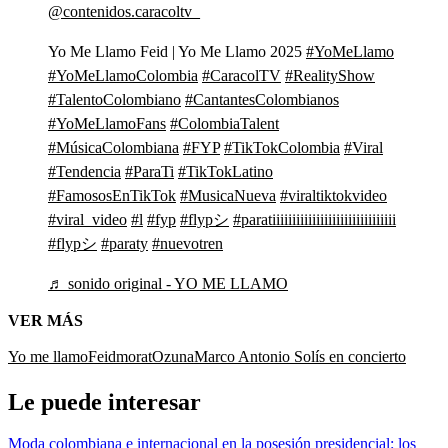
@contenidos.caracoltv_
Yo Me Llamo Feid | Yo Me Llamo 2025
#YoMeLlamo
#YoMeLlamoColombia
#CaracolTV
#RealityShow
#TalentoColombiano
#CantantesColombianos
#YoMeLlamoFans
#ColombiaTalent
#MúsicaColombiana
#FYP
#TikTokColombia
#Viral
#Tendencia
#ParaTi
#TikTokLatino
#FamososEnTikTok
#MusicaNueva
#viraltiktokvideo
#viral_video
#l
#fyp
#flypシ
#paratiiiiiiiiiiiiiiiiiiiiiiiiiiiiiii
#flypシ
#paraty
#nuevotren
♬ sonido original - YO ME LLAMO
VER MÁS
Yo me llamo
Feid
morat
Ozuna
Marco Antonio Solís en concierto
Le puede interesar
Moda colombiana e internacional en la posesión presidencial: los