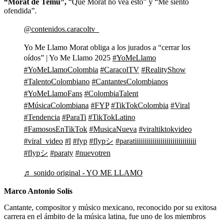
“Morat de Temu”,
“Que Morat no vea esto” y “Me siento
ofendida”.
@contenidos.caracoltv_
Yo Me Llamo Morat obliga a los jurados a “cerrar los
oídos” | Yo Me Llamo 2025
#YoMeLlamo
#YoMeLlamoColombia
#CaracolTV
#RealityShow
#TalentoColombiano
#CantantesColombianos
#YoMeLlamoFans
#ColombiaTalent
#MúsicaColombiana
#FYP
#TikTokColombia
#Viral
#Tendencia
#ParaTi
#TikTokLatino
#FamososEnTikTok
#MusicaNueva
#viraltiktokvideo
#viral_video
#l
#fyp
#flypシ
#paratiiiiiiiiiiiiiiiiiiiiiiiiiiiiiii
#flypシ
#paraty
#nuevotren
♬ sonido original - YO ME LLAMO
Marco Antonio Solís
Cantante, compositor y músico mexicano, reconocido por su exitosa
carrera en el ámbito de la música latina, fue uno de los miembros