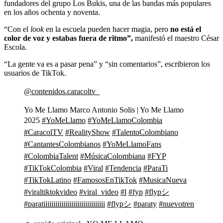
fundadores del grupo Los Bukis, una de las bandas más populares
en los años ochenta y noventa.
“Con el
look
en la escuela pueden hacer magia, pero
no está el
color de voz y estabas fuera de ritmo”,
manifestó el maestro César
Escola.
“La gente va es a pasar pena” y “sin comentarios”, escribieron los
usuarios de TikTok.
@contenidos.caracoltv_
Yo Me Llamo Marco Antonio Solis | Yo Me Llamo
2025
#YoMeLlamo
#YoMeLlamoColombia
#CaracolTV
#RealityShow
#TalentoColombiano
#CantantesColombianos
#YoMeLlamoFans
#ColombiaTalent
#MúsicaColombiana
#FYP
#TikTokColombia
#Viral
#Tendencia
#ParaTi
#TikTokLatino
#FamososEnTikTok
#MusicaNueva
#viraltiktokvideo
#viral_video
#l
#fyp
#flypシ
#paratiiiiiiiiiiiiiiiiiiiiiiiiiiiiiii
#flypシ
#paraty
#nuevotren