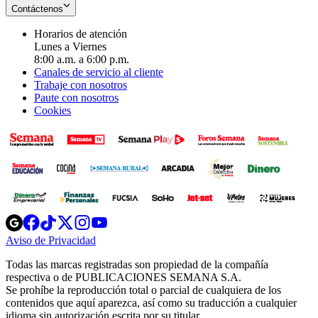
Contáctenos
Horarios de atención
Lunes a Viernes
8:00 a.m. a 6:00 p.m.
Canales de servicio al cliente
Trabaje con nosotros
Paute con nosotros
Cookies
Opens
Opens
Opens
Opens
Opens
in
in
in
in
in
Aviso de Privacidad
Opens
new
new
new
new
new
in
window
window
window
window
window
Todas las marcas registradas son propiedad de la compañía
new
respectiva o de PUBLICACIONES SEMANA S.A.
window
Se prohíbe la reproducción total o parcial de cualquiera de los
contenidos que aquí aparezca, así como su traducción a cualquier
idioma sin autorización escrita por su titular.