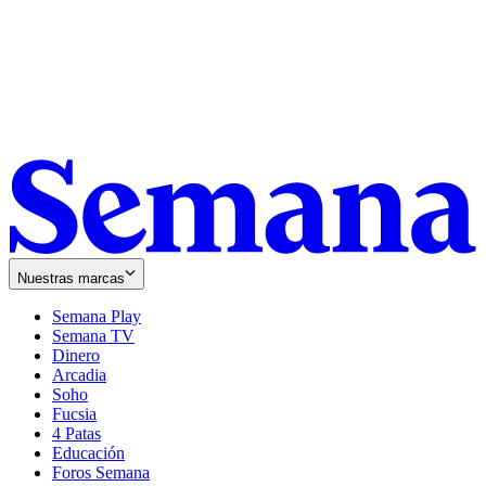
Nuestras marcas
Semana Play
Semana TV
Dinero
Arcadia
Soho
Opens
Fucsia
in
Opens
4 Patas
new
in
Educación
window
new
Foros Semana
window