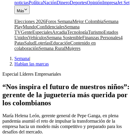
noticias
Política
Nación
Dinero
Deportes
Opinión
Impresa
Jet Set
Más
Elecciones 2026
Foros Semana
Mejor Colombia
Semana
Play
Mundo
Confidenciales
Semana
TV
Gente
Especiales
Arcadia
Tecnología
Turismo
Estados
Unidos
Vehículos
Semana Sostenible
Finanzas Personales
4
Patas
Salud
Loterías
Educación
Contenido en
colaboración
Semana Rural
Mujeres
Semana
|
Hablan las marcas
Especial Líderes Empresariales
“Nos inspira el futuro de nuestros niños”:
gerente de la juguetería más querida por
los colombianos
María Helena León, gerente general de Pepe Ganga, en plena
pandemia asumió el reto de impulsar la transformación de la
empresa hacia un modelo más competitivo y preparado para los
desafíos del mercado.