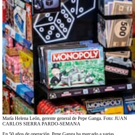
María Helena León, gerente general de Pepe Ganga.
Foto:
JUAN
CARLOS SIERRA PARDO-SEMANA
En 50 años de operación, Pepe Ganga ha marcado a varias