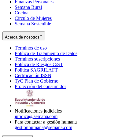
Finanzas Personales
Semana Rural
Cocina
Círculo de Mujeres
Semana Sostenible
Acerca de nosotros
Términos de uso
Opens
Política de Tratamiento de Datos
in
Opens
Términos suscripciones
new
Opens
in
Política de Riesgos C/ST
window
in
Opens
new
Política SAGRILAFT
Opens
new
in
window
Certificación ISSN
Opens
in
window
new
TyC Plan de Gobierno
in
new
Opens
window
Protección del consumidor
new
window
in
Opens
window
new
in
window
new
window
Notificaciones judiciales
juridica@semana.com
Para contactar a gestión humana
gestionhumana@semana.com