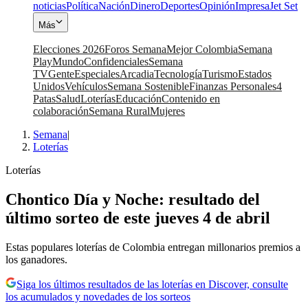
noticias
Política
Nación
Dinero
Deportes
Opinión
Impresa
Jet Set
Más
Elecciones 2026
Foros Semana
Mejor Colombia
Semana
Play
Mundo
Confidenciales
Semana
TV
Gente
Especiales
Arcadia
Tecnología
Turismo
Estados
Unidos
Vehículos
Semana Sostenible
Finanzas Personales
4
Patas
Salud
Loterías
Educación
Contenido en
colaboración
Semana Rural
Mujeres
Semana
|
Loterías
Loterías
Chontico Día y Noche: resultado del
último sorteo de este jueves 4 de abril
Estas populares loterías de Colombia entregan millonarios premios a
los ganadores.
Siga los últimos resultados de las loterías en Discover, consulte
los acumulados y novedades de los sorteos