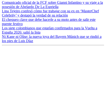
Comunicado oficial de la FCF sobre Gianni Infantino y su viaje a la
posesión de Abelardo De La Espriella
Lina Tejeiro confesó cómo fue trabajar con su ex en ‘MasterChef
Celebrity’ y destapó la verdad de su relación
El chequeo clave que debe hacerle a su moto antes de salir este
puente festivo
Los siete colombianos que estarían confirmados para la Vuelta a
España 2026: salió la lista
Ni Kane ni Olise: la nueva joya del Bayern Múnich que se rindió a
los pies de Luis Díaz