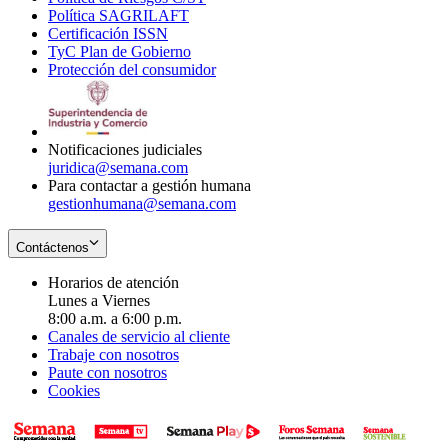
Política SAGRILAFT
Opens
new
in
window
Certificación ISSN
Opens
in
window
new
TyC Plan de Gobierno
in
new
Opens
window
Protección del consumidor
new
window
in
Opens
window
new
in
window
new
window
Notificaciones judiciales
juridica@semana.com
Para contactar a gestión humana
gestionhumana@semana.com
Contáctenos
Horarios de atención
Lunes a Viernes
8:00 a.m. a 6:00 p.m.
Canales de servicio al cliente
Trabaje con nosotros
Paute con nosotros
Cookies