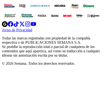
Opens
Opens
Opens
Opens
Opens
in
in
in
in
in
Aviso de Privacidad
Opens
new
new
new
new
new
in
window
window
window
window
window
Todas las marcas registradas son propiedad de la compañía
new
respectiva o de PUBLICACIONES SEMANA S.A.
window
Se prohíbe la reproducción total o parcial de cualquiera de los
contenidos que aquí aparezca, así como su traducción a cualquier
idioma sin autorización escrita por su titular.
© 2026 Semana. Todos los derechos reservados.