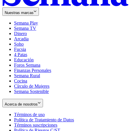
Nuestras marcas
Semana Play
Semana TV
Dinero
Arcadia
Soho
Opens
Fucsia
in
Opens
4 Patas
new
in
Educación
window
new
Foros Semana
window
Finanzas Personales
Semana Rural
Cocina
Círculo de Mujeres
Semana Sostenible
Acerca de nosotros
Términos de uso
Opens
Política de Tratamiento de Datos
in
Opens
Términos suscripciones
new
Opens
in
Política de Riesgos C/ST
window
in
Opens
new