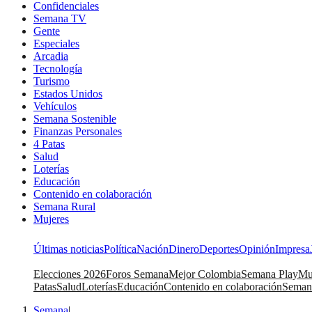
Confidenciales
Semana TV
Gente
Especiales
Arcadia
Tecnología
Turismo
Estados Unidos
Vehículos
Semana Sostenible
Finanzas Personales
4 Patas
Salud
Loterías
Educación
Contenido en colaboración
Semana Rural
Mujeres
Últimas noticias
Política
Nación
Dinero
Deportes
Opinión
Impresa
Elecciones 2026
Foros Semana
Mejor Colombia
Semana Play
Mu
Patas
Salud
Loterías
Educación
Contenido en colaboración
Seman
Semana
|