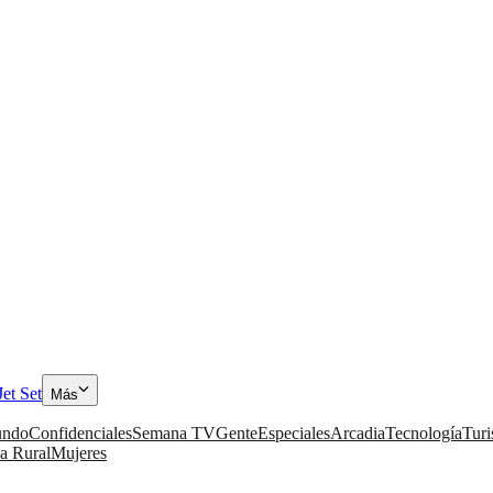
Jet Set
Más
ndo
Confidenciales
Semana TV
Gente
Especiales
Arcadia
Tecnología
Tur
a Rural
Mujeres