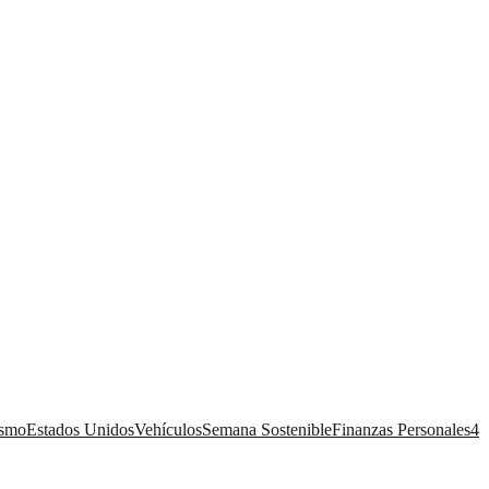
ismo
Estados Unidos
Vehículos
Semana Sostenible
Finanzas Personales
4