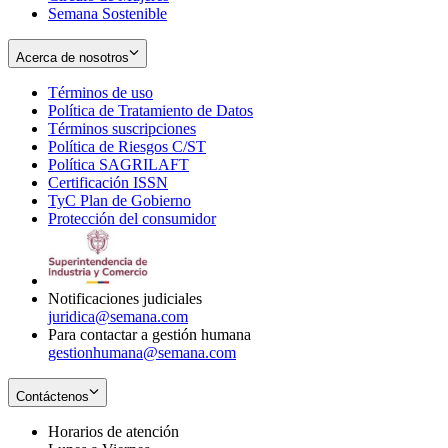
Semana Sostenible
Acerca de nosotros
Términos de uso
Opens
Política de Tratamiento de Datos
in
Opens
Términos suscripciones
new
Opens
in
Política de Riesgos C/ST
window
in
Opens
new
Política SAGRILAFT
Opens
new
in
window
Certificación ISSN
Opens
in
window
new
TyC Plan de Gobierno
in
new
Opens
window
Protección del consumidor
new
window
in
Opens
window
new
in
window
new
window
Notificaciones judiciales
juridica@semana.com
Para contactar a gestión humana
gestionhumana@semana.com
Contáctenos
Horarios de atención