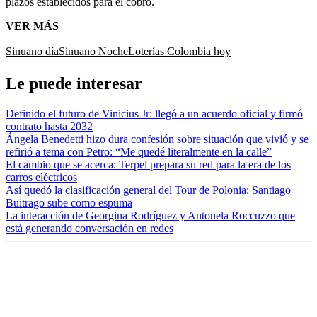
plazos establecidos para el cobro.
VER MÁS
Sinuano día
Sinuano Noche
Loterías Colombia hoy
Le puede interesar
Definido el futuro de Vinicius Jr: llegó a un acuerdo oficial y firmó
contrato hasta 2032
Ángela Benedetti hizo dura confesión sobre situación que vivió y se
refirió a tema con Petro: “Me quedé literalmente en la calle”
El cambio que se acerca: Terpel prepara su red para la era de los
carros eléctricos
Así quedó la clasificación general del Tour de Polonia: Santiago
Buitrago sube como espuma
La interacción de Georgina Rodríguez y Antonela Roccuzzo que
está generando conversación en redes