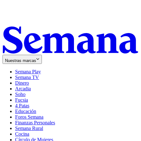
Nuestras marcas
Semana Play
Semana TV
Dinero
Arcadia
Soho
Opens
Fucsia
in
Opens
4 Patas
new
in
Educación
window
new
Foros Semana
window
Finanzas Personales
Semana Rural
Cocina
Círculo de Mujeres