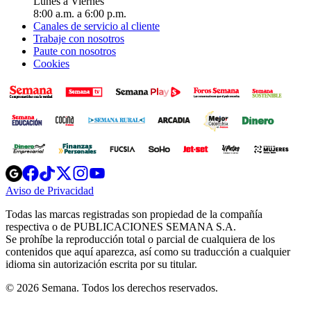
Lunes a Viernes
8:00 a.m. a 6:00 p.m.
Canales de servicio al cliente
Trabaje con nosotros
Paute con nosotros
Cookies
Opens
Opens
Opens
Opens
Opens
in
in
in
in
in
Aviso de Privacidad
Opens
new
new
new
new
new
in
window
window
window
window
window
Todas las marcas registradas son propiedad de la compañía
new
respectiva o de PUBLICACIONES SEMANA S.A.
window
Se prohíbe la reproducción total o parcial de cualquiera de los
contenidos que aquí aparezca, así como su traducción a cualquier
idioma sin autorización escrita por su titular.
© 2026 Semana. Todos los derechos reservados.