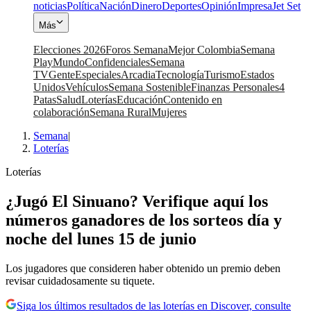
noticias
Política
Nación
Dinero
Deportes
Opinión
Impresa
Jet Set
Más
Elecciones 2026
Foros Semana
Mejor Colombia
Semana
Play
Mundo
Confidenciales
Semana
TV
Gente
Especiales
Arcadia
Tecnología
Turismo
Estados
Unidos
Vehículos
Semana Sostenible
Finanzas Personales
4
Patas
Salud
Loterías
Educación
Contenido en
colaboración
Semana Rural
Mujeres
Semana
|
Loterías
Loterías
¿Jugó El Sinuano? Verifique aquí los
números ganadores de los sorteos día y
noche del lunes 15 de junio
Los jugadores que consideren haber obtenido un premio deben
revisar cuidadosamente su tiquete.
Siga los últimos resultados de las loterías en Discover, consulte