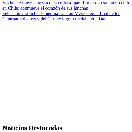
Vozinha expuso la razón de su retraso para firmar con su nuevo club
en Chile: conmueve el corazón de sus hinchas
Selección Colombia femenina cae con México en la final de los
Centroamericanos y del Caribe: logran medalla de plata
Noticias Destacadas