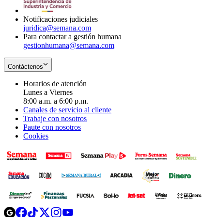
window
Notificaciones judiciales
juridica@semana.com
Para contactar a gestión humana
gestionhumana@semana.com
Contáctenos
Horarios de atención
Lunes a Viernes
8:00 a.m. a 6:00 p.m.
Canales de servicio al cliente
Trabaje con nosotros
Paute con nosotros
Cookies
Opens
Opens
Opens
Opens
Opens