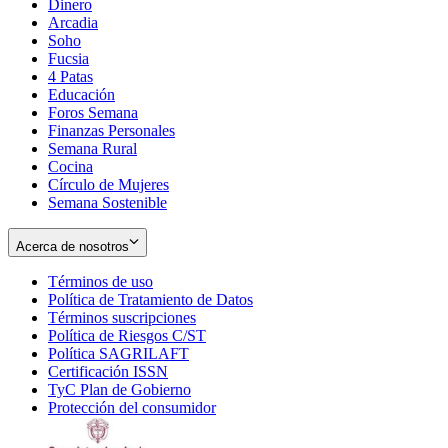
Dinero
Arcadia
Soho
Opens
Fucsia
in
Opens
4 Patas
new
in
Educación
window
new
Foros Semana
window
Finanzas Personales
Semana Rural
Cocina
Círculo de Mujeres
Semana Sostenible
Acerca de nosotros
Términos de uso
Opens
Política de Tratamiento de Datos
in
Opens
Términos suscripciones
new
Opens
in
Política de Riesgos C/ST
window
in
Opens
new
Política SAGRILAFT
Opens
new
in
window
Certificación ISSN
Opens
in
window
new
TyC Plan de Gobierno
in
new
Opens
window
Protección del consumidor
new
window
in
Opens
window
new
in
window
new