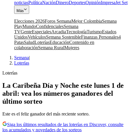
noticias
Política
Nación
Dinero
Deportes
Opinión
Impresa
Jet Set
Más
Elecciones 2026
Foros Semana
Mejor Colombia
Semana
Play
Mundo
Confidenciales
Semana
TV
Gente
Especiales
Arcadia
Tecnología
Turismo
Estados
Unidos
Vehículos
Semana Sostenible
Finanzas Personales
4
Patas
Salud
Loterías
Educación
Contenido en
colaboración
Semana Rural
Mujeres
Semana
|
Loterías
Loterías
La Caribeña Día y Noche este lunes 1 de
abril: vea los números ganadores del
último sorteo
Este es el feliz ganador del más reciente sorteo.
Siga los últimos resultados de las loterías en Discover, consulte
los acumulados y novedades de los sorteos