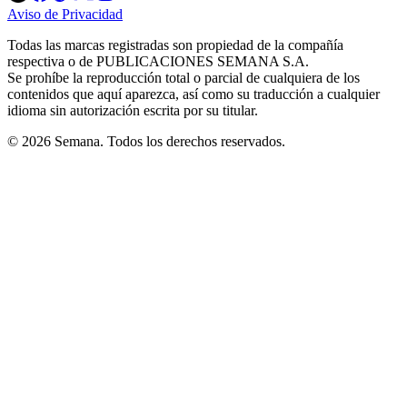
in
in
in
in
in
Aviso de Privacidad
Opens
new
new
new
new
new
in
window
window
window
window
window
Todas las marcas registradas son propiedad de la compañía
new
respectiva o de PUBLICACIONES SEMANA S.A.
window
Se prohíbe la reproducción total o parcial de cualquiera de los
contenidos que aquí aparezca, así como su traducción a cualquier
idioma sin autorización escrita por su titular.
© 2026 Semana. Todos los derechos reservados.