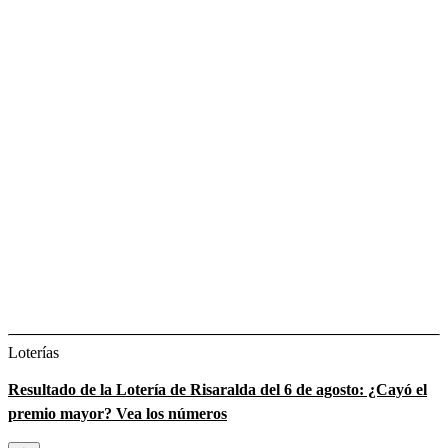
Loterías
Resultado de la Lotería de Risaralda del 6 de agosto: ¿Cayó el
premio mayor? Vea los números