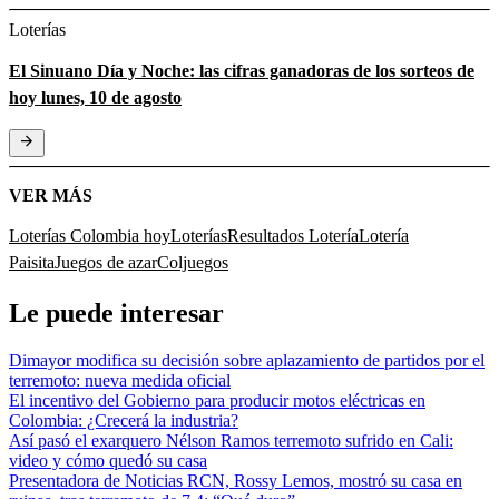
Loterías
El Sinuano Día y Noche: las cifras ganadoras de los sorteos de
hoy lunes, 10 de agosto
VER MÁS
Loterías Colombia hoy
Loterías
Resultados Lotería
Lotería
Paisita
Juegos de azar
Coljuegos
Le puede interesar
Dimayor modifica su decisión sobre aplazamiento de partidos por el
terremoto: nueva medida oficial
El incentivo del Gobierno para producir motos eléctricas en
Colombia: ¿Crecerá la industria?
Así pasó el exarquero Nélson Ramos terremoto sufrido en Cali:
video y cómo quedó su casa
Presentadora de Noticias RCN, Rossy Lemos, mostró su casa en