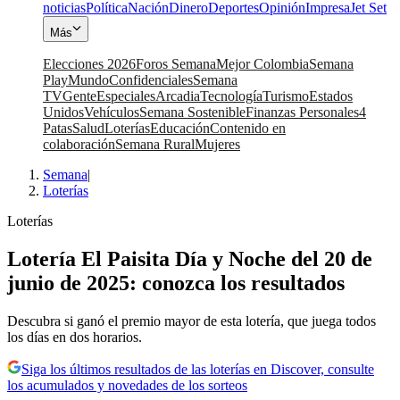
noticias
Política
Nación
Dinero
Deportes
Opinión
Impresa
Jet Set
Más
Elecciones 2026
Foros Semana
Mejor Colombia
Semana
Play
Mundo
Confidenciales
Semana
TV
Gente
Especiales
Arcadia
Tecnología
Turismo
Estados
Unidos
Vehículos
Semana Sostenible
Finanzas Personales
4
Patas
Salud
Loterías
Educación
Contenido en
colaboración
Semana Rural
Mujeres
Semana
|
Loterías
Loterías
Lotería El Paisita Día y Noche del 20 de
junio de 2025: conozca los resultados
Descubra si ganó el premio mayor de esta lotería, que juega todos
los días en dos horarios.
Siga los últimos resultados de las loterías en Discover, consulte
los acumulados y novedades de los sorteos