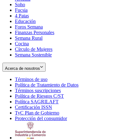
Soho
Opens
Fucsia
in
Opens
4 Patas
new
in
Educación
window
new
Foros Semana
window
Finanzas Personales
Semana Rural
Cocina
Círculo de Mujeres
Semana Sostenible
Acerca de nosotros
Términos de uso
Opens
Política de Tratamiento de Datos
in
Opens
Términos suscripciones
new
Opens
in
Política de Riesgos C/ST
window
in
Opens
new
Política SAGRILAFT
Opens
new
in
window
Certificación ISSN
Opens
in
window
new
TyC Plan de Gobierno
in
new
Opens
window
Protección del consumidor
new
window
in
Opens
window
new
in
window
new
window