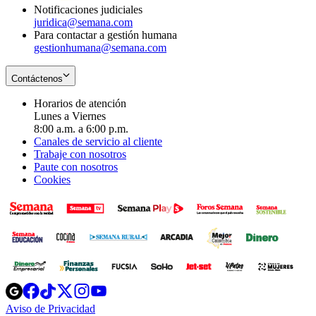
Notificaciones judiciales
juridica@semana.com
Para contactar a gestión humana
gestionhumana@semana.com
Contáctenos
Horarios de atención
Lunes a Viernes
8:00 a.m. a 6:00 p.m.
Canales de servicio al cliente
Trabaje con nosotros
Paute con nosotros
Cookies
Opens
Opens
Opens
Opens
Opens
in
in
in
in
in
Aviso de Privacidad
Opens
new
new
new
new
new