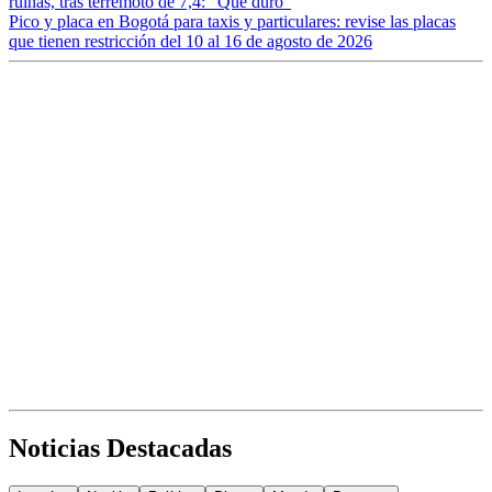
ruinas, tras terremoto de 7,4: “Qué duro”
Pico y placa en Bogotá para taxis y particulares: revise las placas
que tienen restricción del 10 al 16 de agosto de 2026
Noticias Destacadas