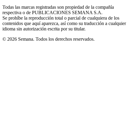
in
window
window
window
window
window
Todas las marcas registradas son propiedad de la compañía
new
respectiva o de PUBLICACIONES SEMANA S.A.
window
Se prohíbe la reproducción total o parcial de cualquiera de los
contenidos que aquí aparezca, así como su traducción a cualquier
idioma sin autorización escrita por su titular.
© 2026 Semana. Todos los derechos reservados.