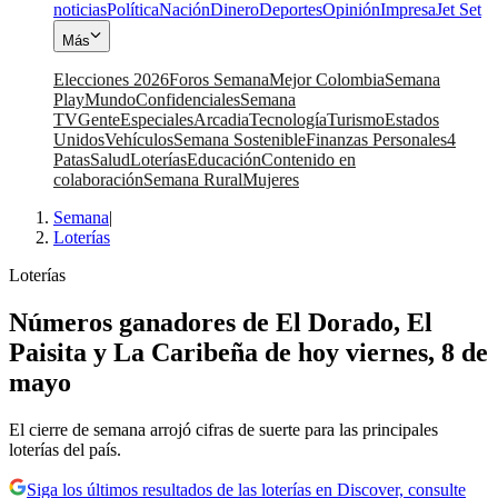
noticias
Política
Nación
Dinero
Deportes
Opinión
Impresa
Jet Set
Más
Elecciones 2026
Foros Semana
Mejor Colombia
Semana
Play
Mundo
Confidenciales
Semana
TV
Gente
Especiales
Arcadia
Tecnología
Turismo
Estados
Unidos
Vehículos
Semana Sostenible
Finanzas Personales
4
Patas
Salud
Loterías
Educación
Contenido en
colaboración
Semana Rural
Mujeres
Semana
|
Loterías
Loterías
Números ganadores de El Dorado, El
Paisita y La Caribeña de hoy viernes, 8 de
mayo
El cierre de semana arrojó cifras de suerte para las principales
loterías del país.
Siga los últimos resultados de las loterías en Discover, consulte