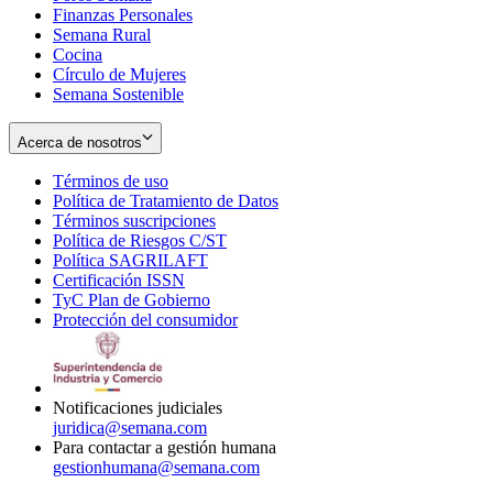
Finanzas Personales
Semana Rural
Cocina
Círculo de Mujeres
Semana Sostenible
Acerca de nosotros
Términos de uso
Opens
Política de Tratamiento de Datos
in
Opens
Términos suscripciones
new
Opens
in
Política de Riesgos C/ST
window
in
Opens
new
Política SAGRILAFT
Opens
new
in
window
Certificación ISSN
Opens
in
window
new
TyC Plan de Gobierno
in
new
Opens
window
Protección del consumidor
new
window
in
Opens
window
new
in
window
new
window
Notificaciones judiciales
juridica@semana.com
Para contactar a gestión humana
gestionhumana@semana.com