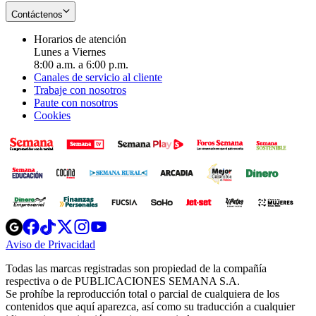
Contáctenos
Horarios de atención
Lunes a Viernes
8:00 a.m. a 6:00 p.m.
Canales de servicio al cliente
Trabaje con nosotros
Paute con nosotros
Cookies
Opens
Opens
Opens
Opens
Opens
in
in
in
in
in
Aviso de Privacidad
Opens
new
new
new
new
new
in
window
window
window
window
window
Todas las marcas registradas son propiedad de la compañía
new
respectiva o de PUBLICACIONES SEMANA S.A.
window
Se prohíbe la reproducción total o parcial de cualquiera de los
contenidos que aquí aparezca, así como su traducción a cualquier