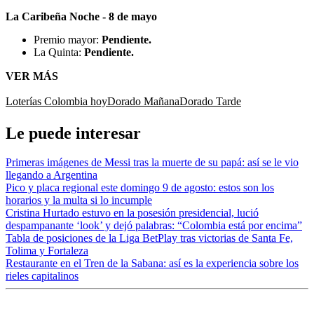
La Caribeña Noche - 8 de mayo
Premio mayor:
Pendiente.
La Quinta:
Pendiente.
VER MÁS
Loterías Colombia hoy
Dorado Mañana
Dorado Tarde
Le puede interesar
Primeras imágenes de Messi tras la muerte de su papá: así se le vio
llegando a Argentina
Pico y placa regional este domingo 9 de agosto: estos son los
horarios y la multa si lo incumple
Cristina Hurtado estuvo en la posesión presidencial, lució
despampanante ‘look’ y dejó palabras: “Colombia está por encima”
Tabla de posiciones de la Liga BetPlay tras victorias de Santa Fe,
Tolima y Fortaleza
Restaurante en el Tren de la Sabana: así es la experiencia sobre los
rieles capitalinos