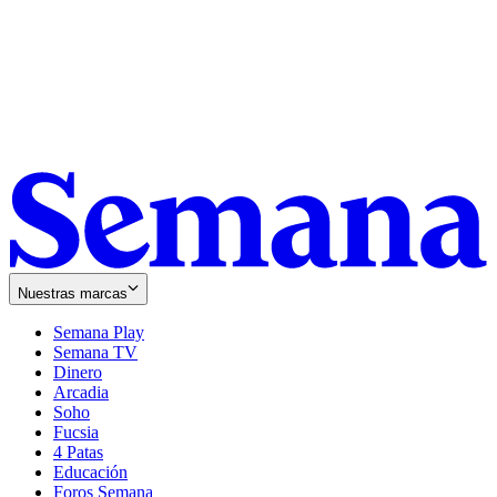
Nuestras marcas
Semana Play
Semana TV
Dinero
Arcadia
Soho
Opens
Fucsia
in
Opens
4 Patas
new
in
Educación
window
new
Foros Semana
window