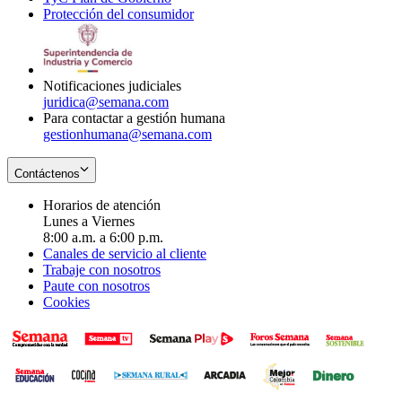
Protección del consumidor
new
window
in
Opens
window
new
in
window
new
window
Notificaciones judiciales
juridica@semana.com
Para contactar a gestión humana
gestionhumana@semana.com
Contáctenos
Horarios de atención
Lunes a Viernes
8:00 a.m. a 6:00 p.m.
Canales de servicio al cliente
Trabaje con nosotros
Paute con nosotros
Cookies