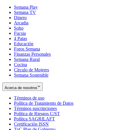
Semana Play
Semana TV
Dinero
Arcadia
Soho
Opens
Fucsia
in
Opens
4 Patas
new
in
Educación
window
new
Foros Semana
window
Finanzas Personales
Semana Rural
Cocina
Círculo de Mujeres
Semana Sostenible
Acerca de nosotros
Términos de uso
Opens
Política de Tratamiento de Datos
in
Opens
Términos suscripciones
new
Opens
in
Política de Riesgos C/ST
window
in
Opens
new
Política SAGRILAFT
Opens
new
in
window
Certificación ISSN
Opens
in
window
new
TyC Plan de Gobierno
in
new
Opens
window