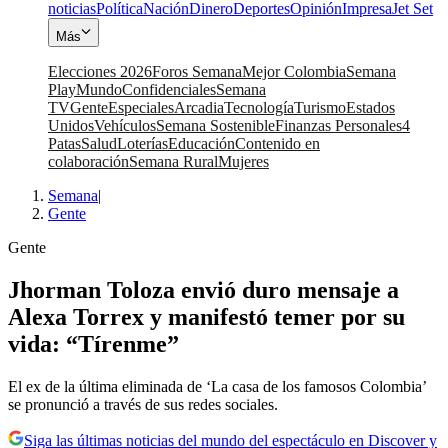
noticias
Política
Nación
Dinero
Deportes
Opinión
Impresa
Jet Set
Más
Elecciones 2026
Foros Semana
Mejor Colombia
Semana
Play
Mundo
Confidenciales
Semana
TV
Gente
Especiales
Arcadia
Tecnología
Turismo
Estados
Unidos
Vehículos
Semana Sostenible
Finanzas Personales
4
Patas
Salud
Loterías
Educación
Contenido en
colaboración
Semana Rural
Mujeres
Semana
|
Gente
Gente
Jhorman Toloza envió duro mensaje a
Alexa Torrex y manifestó temer por su
vida: “Tírenme”
El ex de la última eliminada de ‘La casa de los famosos Colombia’
se pronunció a través de sus redes sociales.
Siga las últimas noticias del mundo del espectáculo en Discover y