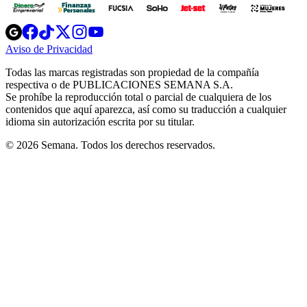
Opens
Opens
Opens
Opens
Opens
in
in
in
in
in
Aviso de Privacidad
Opens
new
new
new
new
new
in
window
window
window
window
window
Todas las marcas registradas son propiedad de la compañía
new
respectiva o de PUBLICACIONES SEMANA S.A.
window
Se prohíbe la reproducción total o parcial de cualquiera de los
contenidos que aquí aparezca, así como su traducción a cualquier
idioma sin autorización escrita por su titular.
© 2026 Semana. Todos los derechos reservados.