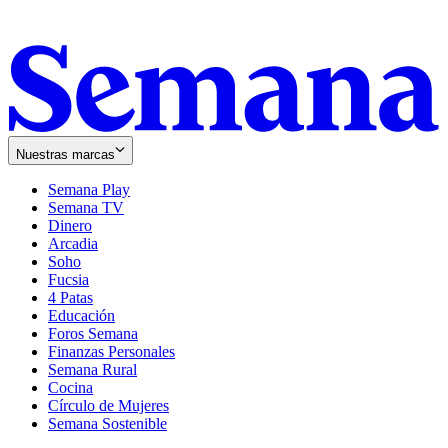
Nuestras marcas
Semana Play
Semana TV
Dinero
Arcadia
Soho
Opens
Fucsia
in
Opens
4 Patas
new
in
Educación
window
new
Foros Semana
window
Finanzas Personales
Semana Rural
Cocina
Círculo de Mujeres
Semana Sostenible