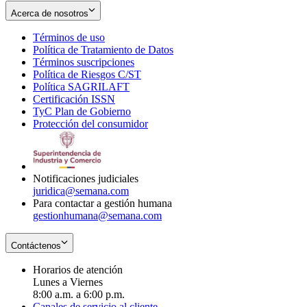
Acerca de nosotros
Términos de uso
Opens
Política de Tratamiento de Datos
in
Opens
Términos suscripciones
new
Opens
in
Política de Riesgos C/ST
window
in
Opens
new
Política SAGRILAFT
Opens
new
in
window
Certificación ISSN
Opens
in
window
new
TyC Plan de Gobierno
in
new
Opens
window
Protección del consumidor
new
window
in
Opens
window
new
in
window
new
window
Notificaciones judiciales
juridica@semana.com
Para contactar a gestión humana
gestionhumana@semana.com
Contáctenos
Horarios de atención
Lunes a Viernes
8:00 a.m. a 6:00 p.m.
Canales de servicio al cliente