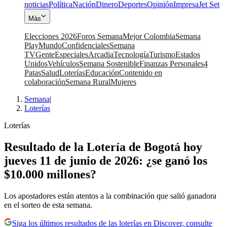
noticias
Política
Nación
Dinero
Deportes
Opinión
Impresa
Jet Set
Más
Elecciones 2026
Foros Semana
Mejor Colombia
Semana
Play
Mundo
Confidenciales
Semana
TV
Gente
Especiales
Arcadia
Tecnología
Turismo
Estados
Unidos
Vehículos
Semana Sostenible
Finanzas Personales
4
Patas
Salud
Loterías
Educación
Contenido en
colaboración
Semana Rural
Mujeres
Semana
|
Loterías
Loterías
Resultado de la Lotería de Bogotá hoy
jueves 11 de junio de 2026: ¿se ganó los
$10.000 millones?
Los apostadores están atentos a la combinación que salió ganadora
en el sorteo de esta semana.
Siga los últimos resultados de las loterías en Discover, consulte