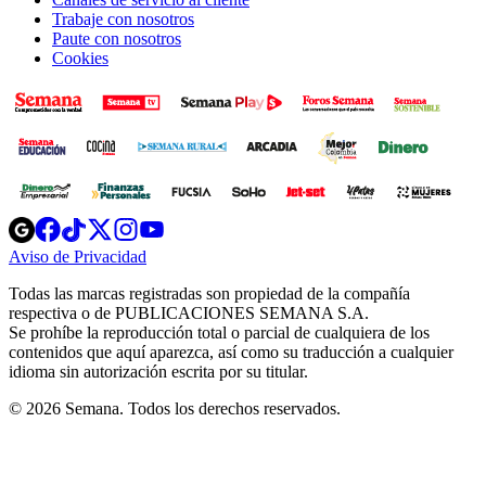
Trabaje con nosotros
Paute con nosotros
Cookies
Opens
Opens
Opens
Opens
Opens
in
in
in
in
in
Aviso de Privacidad
Opens
new
new
new
new
new
in
window
window
window
window
window
Todas las marcas registradas son propiedad de la compañía
new
respectiva o de PUBLICACIONES SEMANA S.A.
window
Se prohíbe la reproducción total o parcial de cualquiera de los
contenidos que aquí aparezca, así como su traducción a cualquier
idioma sin autorización escrita por su titular.
© 2026 Semana. Todos los derechos reservados.