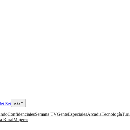
Jet Set
Más
ndo
Confidenciales
Semana TV
Gente
Especiales
Arcadia
Tecnología
Tur
a Rural
Mujeres