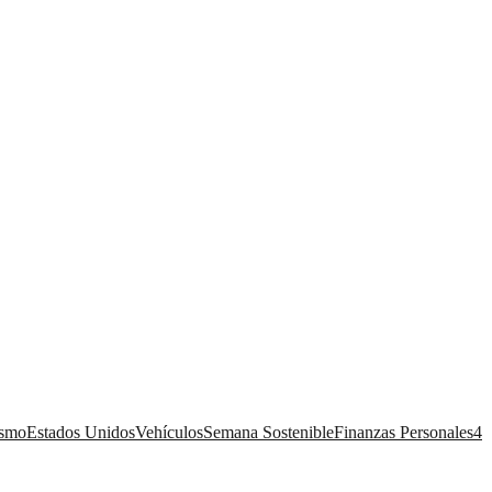
ismo
Estados Unidos
Vehículos
Semana Sostenible
Finanzas Personales
4