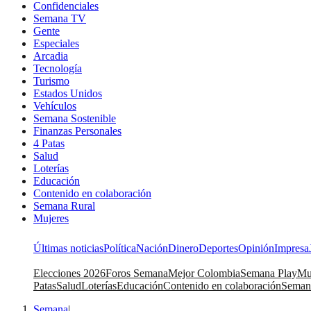
Confidenciales
Semana TV
Gente
Especiales
Arcadia
Tecnología
Turismo
Estados Unidos
Vehículos
Semana Sostenible
Finanzas Personales
4 Patas
Salud
Loterías
Educación
Contenido en colaboración
Semana Rural
Mujeres
Últimas noticias
Política
Nación
Dinero
Deportes
Opinión
Impresa
Elecciones 2026
Foros Semana
Mejor Colombia
Semana Play
Mu
Patas
Salud
Loterías
Educación
Contenido en colaboración
Seman
Semana
|