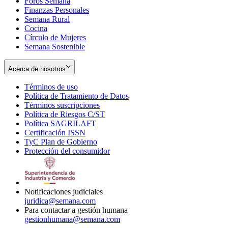
Foros Semana
window
Finanzas Personales
Semana Rural
Cocina
Círculo de Mujeres
Semana Sostenible
Acerca de nosotros
Términos de uso
Opens
Política de Tratamiento de Datos
in
Opens
Términos suscripciones
new
Opens
in
Política de Riesgos C/ST
window
in
Opens
new
Política SAGRILAFT
Opens
new
in
window
Certificación ISSN
Opens
in
window
new
TyC Plan de Gobierno
in
new
Opens
window
Protección del consumidor
new
window
in
Opens
window
new
in
window
new
window
Notificaciones judiciales
juridica@semana.com
Para contactar a gestión humana
gestionhumana@semana.com