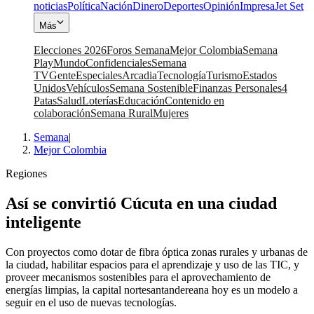
noticias
Política
Nación
Dinero
Deportes
Opinión
Impresa
Jet Set
Más
Elecciones 2026
Foros Semana
Mejor Colombia
Semana
Play
Mundo
Confidenciales
Semana
TV
Gente
Especiales
Arcadia
Tecnología
Turismo
Estados
Unidos
Vehículos
Semana Sostenible
Finanzas Personales
4
Patas
Salud
Loterías
Educación
Contenido en
colaboración
Semana Rural
Mujeres
Semana
|
Mejor Colombia
Regiones
Así se convirtió Cúcuta en una ciudad
inteligente
Con proyectos como dotar de fibra óptica zonas rurales y urbanas de
la ciudad, habilitar espacios para el aprendizaje y uso de las TIC, y
proveer mecanismos sostenibles para el aprovechamiento de
energías limpias, la capital nortesantandereana hoy es un modelo a
seguir en el uso de nuevas tecnologías.