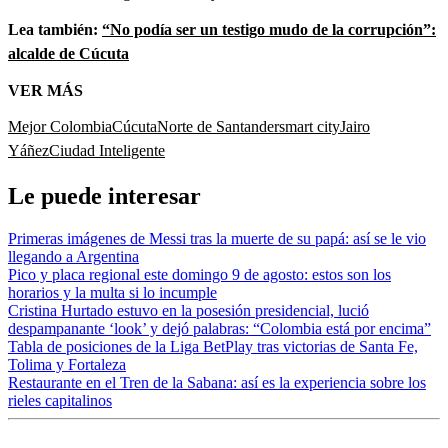
Lea también:
“No podía ser un testigo mudo de la corrupción”:
alcalde de Cúcuta
VER MÁS
Mejor Colombia
Cúcuta
Norte de Santander
smart city
Jairo
Yáñez
Ciudad Inteligente
Le puede interesar
Primeras imágenes de Messi tras la muerte de su papá: así se le vio
llegando a Argentina
Pico y placa regional este domingo 9 de agosto: estos son los
horarios y la multa si lo incumple
Cristina Hurtado estuvo en la posesión presidencial, lució
despampanante ‘look’ y dejó palabras: “Colombia está por encima”
Tabla de posiciones de la Liga BetPlay tras victorias de Santa Fe,
Tolima y Fortaleza
Restaurante en el Tren de la Sabana: así es la experiencia sobre los
rieles capitalinos