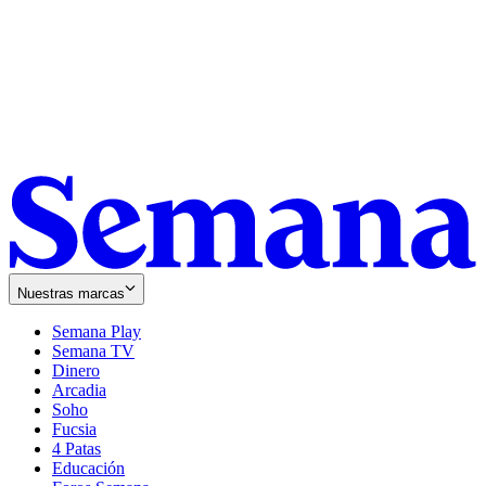
Nuestras marcas
Semana Play
Semana TV
Dinero
Arcadia
Soho
Opens
Fucsia
in
Opens
4 Patas
new
in
Educación
window
new