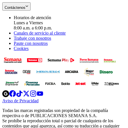
Contáctenos
Horarios de atención
Lunes a Viernes
8:00 a.m. a 6:00 p.m.
Canales de servicio al cliente
Trabaje con nosotros
Paute con nosotros
Cookies
Opens
Opens
Opens
Opens
Opens
in
in
in
in
in
Aviso de Privacidad
Opens
new
new
new
new
new
in
window
window
window
window
window
Todas las marcas registradas son propiedad de la compañía
new
respectiva o de PUBLICACIONES SEMANA S.A.
window
Se prohíbe la reproducción total o parcial de cualquiera de los
contenidos que aquí aparezca, así como su traducción a cualquier