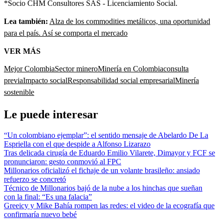
*Socio CHM Consultores SAS - Licenciamiento Social.
Lea también:
Alza de los commodities metálicos, una oportunidad
para el país. Así se comporta el mercado
VER MÁS
Mejor Colombia
Sector minero
Minería en Colombia
consulta
previa
Impacto social
Responsabilidad social empresarial
Minería
sostenible
Le puede interesar
“Un colombiano ejemplar”: el sentido mensaje de Abelardo De La
Espriella con el que despide a Alfonso Lizarazo
Tras delicada cirugía de Eduardo Emilio Vilarete, Dimayor y FCF se
pronunciaron: gesto conmovió al FPC
Millonarios oficializó el fichaje de un volante brasileño: ansiado
refuerzo se concretó
Técnico de Millonarios bajó de la nube a los hinchas que sueñan
con la final: “Es una falacia”
Greeicy y Mike Bahía rompen las redes: el video de la ecografía que
confirmaría nuevo bebé