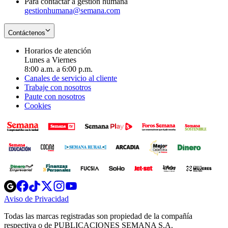
Para contactar a gestión humana
gestionhumana@semana.com
Contáctenos
Horarios de atención
Lunes a Viernes
8:00 a.m. a 6:00 p.m.
Canales de servicio al cliente
Trabaje con nosotros
Paute con nosotros
Cookies
Opens
Opens
Opens
Opens
Opens
in
in
in
in
in
Aviso de Privacidad
Opens
new
new
new
new
new
in
window
window
window
window
window
Todas las marcas registradas son propiedad de la compañía
new
respectiva o de PUBLICACIONES SEMANA S.A.
window