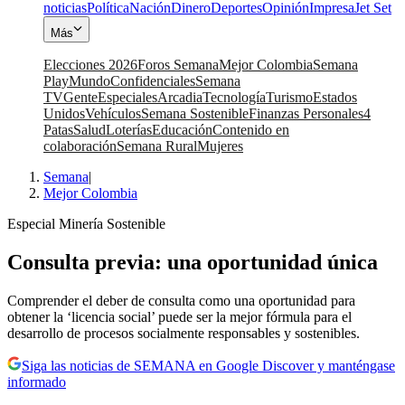
noticias
Política
Nación
Dinero
Deportes
Opinión
Impresa
Jet Set
Más
Elecciones 2026
Foros Semana
Mejor Colombia
Semana
Play
Mundo
Confidenciales
Semana
TV
Gente
Especiales
Arcadia
Tecnología
Turismo
Estados
Unidos
Vehículos
Semana Sostenible
Finanzas Personales
4
Patas
Salud
Loterías
Educación
Contenido en
colaboración
Semana Rural
Mujeres
Semana
|
Mejor Colombia
Especial Minería Sostenible
Consulta previa: una oportunidad única
Comprender el deber de consulta como una oportunidad para
obtener la ‘licencia social’ puede ser la mejor fórmula para el
desarrollo de procesos socialmente responsables y sostenibles.
Siga las noticias de SEMANA en Google Discover y manténgase
informado