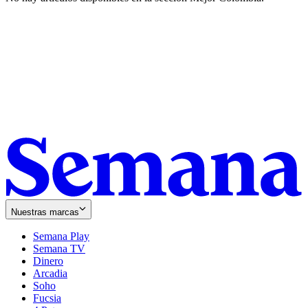
Nuestras marcas
Semana Play
Semana TV
Dinero
Arcadia
Soho
Opens
Fucsia
in
Opens