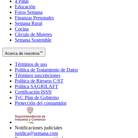
4 Patas
new
in
Educación
window
new
Foros Semana
window
Finanzas Personales
Semana Rural
Cocina
Círculo de Mujeres
Semana Sostenible
Acerca de nosotros
Términos de uso
Opens
Política de Tratamiento de Datos
in
Opens
Términos suscripciones
new
Opens
in
Política de Riesgos C/ST
window
in
Opens
new
Política SAGRILAFT
Opens
new
in
window
Certificación ISSN
Opens
in
window
new
TyC Plan de Gobierno
in
new
Opens
window
Protección del consumidor
new
window
in
Opens
window
new
in
window
new
window
Notificaciones judiciales
juridica@semana.com