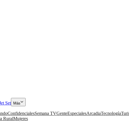
Jet Set
Más
ndo
Confidenciales
Semana TV
Gente
Especiales
Arcadia
Tecnología
Tur
a Rural
Mujeres