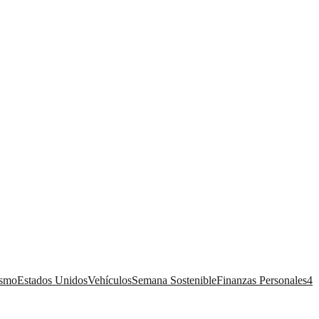
ismo
Estados Unidos
Vehículos
Semana Sostenible
Finanzas Personales
4