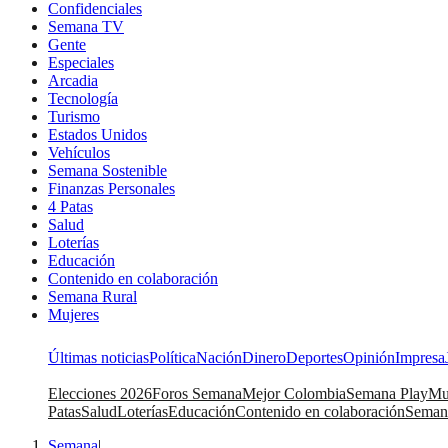
Confidenciales
Semana TV
Gente
Especiales
Arcadia
Tecnología
Turismo
Estados Unidos
Vehículos
Semana Sostenible
Finanzas Personales
4 Patas
Salud
Loterías
Educación
Contenido en colaboración
Semana Rural
Mujeres
Últimas noticias
Política
Nación
Dinero
Deportes
Opinión
Impresa
Elecciones 2026
Foros Semana
Mejor Colombia
Semana Play
Mu
Patas
Salud
Loterías
Educación
Contenido en colaboración
Seman
Semana
|