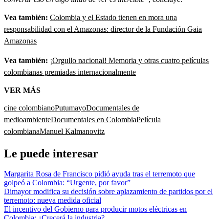
Vea también:
Colombia y el Estado tienen en mora una
responsabilidad con el Amazonas: director de la Fundación Gaia
Amazonas
Vea también:
¡Orgullo nacional! Memoria y otras cuatro películas
colombianas premiadas internacionalmente
VER MÁS
cine colombiano
Putumayo
Documentales de
medioambiente
Documentales en Colombia
Película
colombiana
Manuel Kalmanovitz
Le puede interesar
Margarita Rosa de Francisco pidió ayuda tras el terremoto que
golpeó a Colombia: “Urgente, por favor”
Dimayor modifica su decisión sobre aplazamiento de partidos por el
terremoto: nueva medida oficial
El incentivo del Gobierno para producir motos eléctricas en
Colombia: ¿Crecerá la industria?