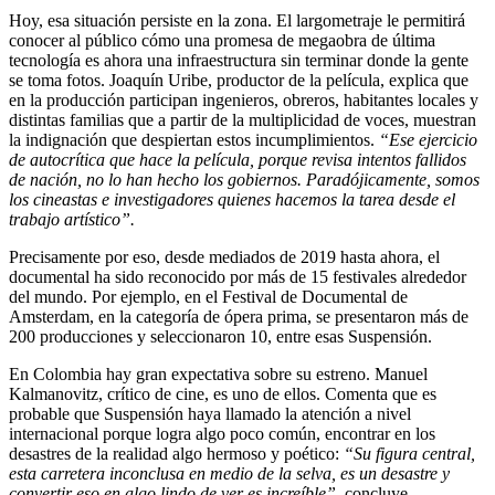
Hoy, esa situación persiste en la zona. El largometraje le permitirá
conocer al público cómo una promesa de megaobra de última
tecnología es ahora una infraestructura sin terminar donde la gente
se toma fotos. Joaquín Uribe, productor de la película, explica que
en la producción participan ingenieros, obreros, habitantes locales y
distintas familias que a partir de la multiplicidad de voces, muestran
la indignación que despiertan estos incumplimientos.
“Ese ejercicio
de autocrítica que hace la película, porque revisa intentos fallidos
de nación, no lo han hecho los gobiernos. Paradójicamente, somos
los cineastas e investigadores quienes hacemos la tarea desde el
trabajo artístico”.
Precisamente por eso, desde mediados de 2019 hasta ahora, el
documental ha sido reconocido por más de 15 festivales alrededor
del mundo. Por ejemplo, en el Festival de Documental de
Amsterdam, en la categoría de ópera prima, se presentaron más de
200 producciones y seleccionaron 10, entre esas Suspensión.
En Colombia hay gran expectativa sobre su estreno. Manuel
Kalmanovitz, crítico de cine, es uno de ellos. Comenta que es
probable que Suspensión haya llamado la atención a nivel
internacional porque logra algo poco común, encontrar en los
desastres de la realidad algo hermoso y poético:
“Su figura central,
esta carretera inconclusa en medio de la selva, es un desastre y
convertir eso en algo lindo de ver es increíble”
, concluye.