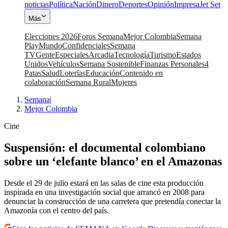
noticias
Política
Nación
Dinero
Deportes
Opinión
Impresa
Jet Set
Más
Elecciones 2026
Foros Semana
Mejor Colombia
Semana
Play
Mundo
Confidenciales
Semana
TV
Gente
Especiales
Arcadia
Tecnología
Turismo
Estados
Unidos
Vehículos
Semana Sostenible
Finanzas Personales
4
Patas
Salud
Loterías
Educación
Contenido en
colaboración
Semana Rural
Mujeres
Semana
|
Mejor Colombia
Cine
Suspensión: el documental colombiano
sobre un ‘elefante blanco’ en el Amazonas
Desde el 29 de julio estará en las salas de cine esta producción
inspirada en una investigación social que arrancó en 2008 para
denunciar la construcción de una carretera que pretendía conectar la
Amazonía con el centro del país.