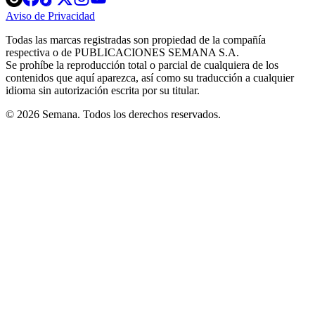
in
in
in
in
in
Aviso de Privacidad
Opens
new
new
new
new
new
in
window
window
window
window
window
Todas las marcas registradas son propiedad de la compañía
new
respectiva o de PUBLICACIONES SEMANA S.A.
window
Se prohíbe la reproducción total o parcial de cualquiera de los
contenidos que aquí aparezca, así como su traducción a cualquier
idioma sin autorización escrita por su titular.
© 2026 Semana. Todos los derechos reservados.