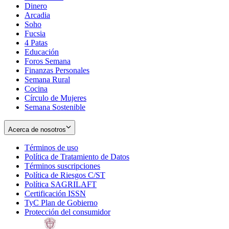
Dinero
Arcadia
Soho
Opens
Fucsia
in
Opens
4 Patas
new
in
Educación
window
new
Foros Semana
window
Finanzas Personales
Semana Rural
Cocina
Círculo de Mujeres
Semana Sostenible
Acerca de nosotros
Términos de uso
Opens
Política de Tratamiento de Datos
in
Opens
Términos suscripciones
new
Opens
in
Política de Riesgos C/ST
window
in
Opens
new
Política SAGRILAFT
Opens
new
in
window
Certificación ISSN
Opens
in
window
new
TyC Plan de Gobierno
in
new
Opens
window
Protección del consumidor
new
window
in
Opens
window
new
in