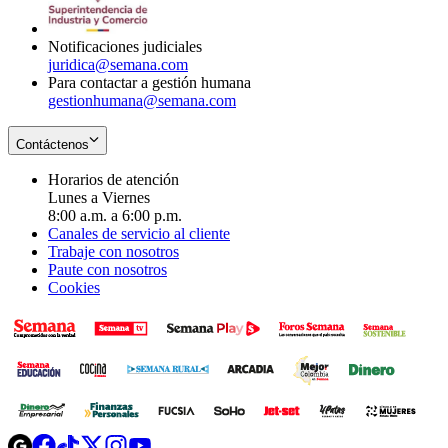
window
new
window
Notificaciones judiciales
juridica@semana.com
Para contactar a gestión humana
gestionhumana@semana.com
Contáctenos
Horarios de atención
Lunes a Viernes
8:00 a.m. a 6:00 p.m.
Canales de servicio al cliente
Trabaje con nosotros
Paute con nosotros
Cookies
Opens
Opens
Opens
Opens
Opens