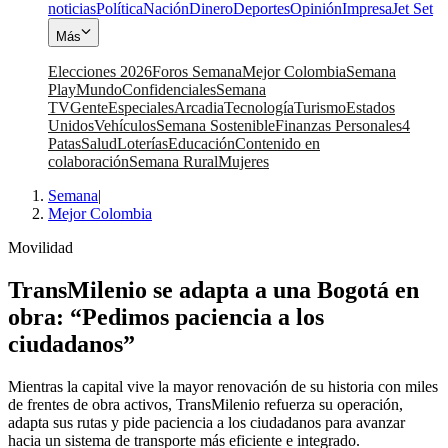
noticias
Política
Nación
Dinero
Deportes
Opinión
Impresa
Jet Set
Más
Elecciones 2026
Foros Semana
Mejor Colombia
Semana
Play
Mundo
Confidenciales
Semana
TV
Gente
Especiales
Arcadia
Tecnología
Turismo
Estados
Unidos
Vehículos
Semana Sostenible
Finanzas Personales
4
Patas
Salud
Loterías
Educación
Contenido en
colaboración
Semana Rural
Mujeres
Semana
|
Mejor Colombia
Movilidad
TransMilenio se adapta a una Bogotá en
obra: “Pedimos paciencia a los
ciudadanos”
Mientras la capital vive la mayor renovación de su historia con miles
de frentes de obra activos, TransMilenio refuerza su operación,
adapta sus rutas y pide paciencia a los ciudadanos para avanzar
hacia un sistema de transporte más eficiente e integrado.