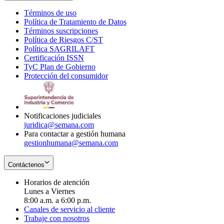
Términos de uso
Opens
Política de Tratamiento de Datos
in
Opens
Términos suscripciones
new
Opens
in
Política de Riesgos C/ST
window
in
Opens
new
Política SAGRILAFT
Opens
new
in
window
Certificación ISSN
Opens
in
window
new
TyC Plan de Gobierno
in
new
Opens
window
Protección del consumidor
new
window
in
Opens
window
new
in
window
new
window
Notificaciones judiciales
juridica@semana.com
Para contactar a gestión humana
gestionhumana@semana.com
Contáctenos
Horarios de atención
Lunes a Viernes
8:00 a.m. a 6:00 p.m.
Canales de servicio al cliente
Trabaje con nosotros