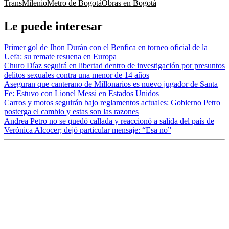
TransMilenio
Metro de Bogotá
Obras en Bogotá
Le puede interesar
Primer gol de Jhon Durán con el Benfica en torneo oficial de la
Uefa: su remate resuena en Europa
Churo Díaz seguirá en libertad dentro de investigación por presuntos
delitos sexuales contra una menor de 14 años
Aseguran que canterano de Millonarios es nuevo jugador de Santa
Fe: Estuvo con Lionel Messi en Estados Unidos
Carros y motos seguirán bajo reglamentos actuales: Gobierno Petro
posterga el cambio y estas son las razones
Andrea Petro no se quedó callada y reaccionó a salida del país de
Verónica Alcocer; dejó particular mensaje: “Esa no”