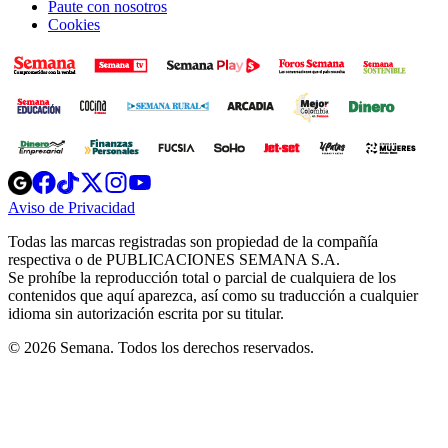
Paute con nosotros
Cookies
Opens
Opens
Opens
Opens
Opens
in
in
in
in
in
Aviso de Privacidad
Opens
new
new
new
new
new
in
window
window
window
window
window
Todas las marcas registradas son propiedad de la compañía
new
respectiva o de PUBLICACIONES SEMANA S.A.
window
Se prohíbe la reproducción total o parcial de cualquiera de los
contenidos que aquí aparezca, así como su traducción a cualquier
idioma sin autorización escrita por su titular.
© 2026 Semana. Todos los derechos reservados.