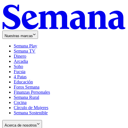
Nuestras marcas
Semana Play
Semana TV
Dinero
Arcadia
Soho
Opens
Fucsia
in
Opens
4 Patas
new
in
Educación
window
new
Foros Semana
window
Finanzas Personales
Semana Rural
Cocina
Círculo de Mujeres
Semana Sostenible
Acerca de nosotros