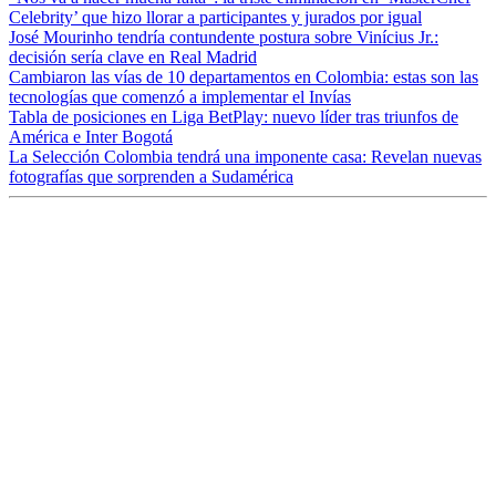
Celebrity’ que hizo llorar a participantes y jurados por igual
José Mourinho tendría contundente postura sobre Vinícius Jr.:
decisión sería clave en Real Madrid
Cambiaron las vías de 10 departamentos en Colombia: estas son las
tecnologías que comenzó a implementar el Invías
Tabla de posiciones en Liga BetPlay: nuevo líder tras triunfos de
América e Inter Bogotá
La Selección Colombia tendrá una imponente casa: Revelan nuevas
fotografías que sorprenden a Sudamérica