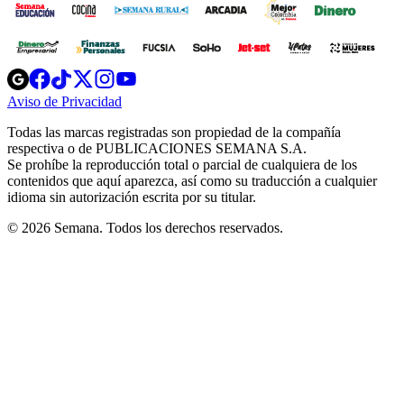
Opens
Opens
Opens
Opens
Opens
in
in
in
in
in
Aviso de Privacidad
Opens
new
new
new
new
new
in
window
window
window
window
window
Todas las marcas registradas son propiedad de la compañía
new
respectiva o de PUBLICACIONES SEMANA S.A.
window
Se prohíbe la reproducción total o parcial de cualquiera de los
contenidos que aquí aparezca, así como su traducción a cualquier
idioma sin autorización escrita por su titular.
© 2026 Semana. Todos los derechos reservados.