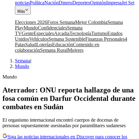
noticias
Política
Nación
Dinero
Deportes
Opinión
Impresa
Jet Set
Más
Elecciones 2026
Foros Semana
Mejor Colombia
Semana
Play
Mundo
Confidenciales
Semana
TV
Gente
Especiales
Arcadia
Tecnología
Turismo
Estados
Unidos
Vehículos
Semana Sostenible
Finanzas Personales
4
Patas
Salud
Loterías
Educación
Contenido en
colaboración
Semana Rural
Mujeres
Semana
|
Mundo
Mundo
Aterrador: ONU reporta hallazgo de una
fosa común en Darfur Occidental durante
combates en Sudán
El organismo internacional encontró cuerpos de docenas de
personas supuestamente asesinadas por paramilitares sudaneses
Siga las noticias internacionales en Discover para conocer los