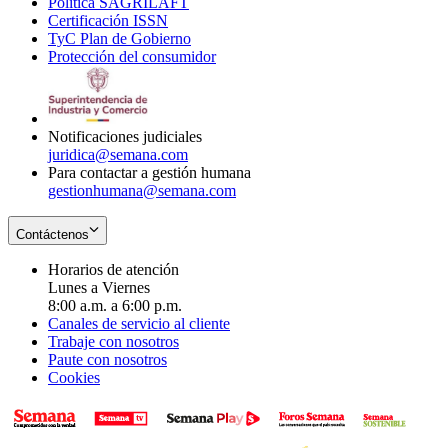
Política SAGRILAFT
Opens
new
in
window
Certificación ISSN
Opens
in
window
new
TyC Plan de Gobierno
in
new
Opens
window
Protección del consumidor
new
window
in
Opens
window
new
in
window
new
window
Notificaciones judiciales
juridica@semana.com
Para contactar a gestión humana
gestionhumana@semana.com
Contáctenos
Horarios de atención
Lunes a Viernes
8:00 a.m. a 6:00 p.m.
Canales de servicio al cliente
Trabaje con nosotros
Paute con nosotros
Cookies