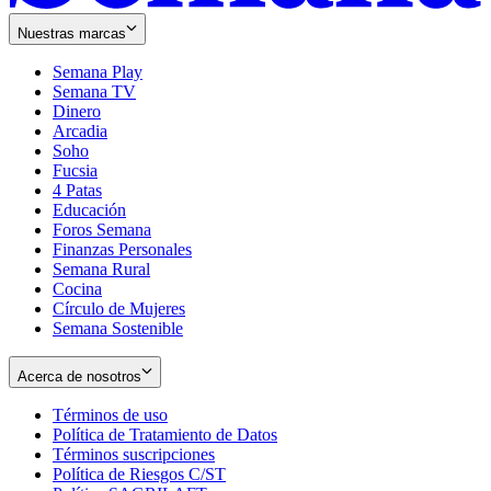
Nuestras marcas
Semana Play
Semana TV
Dinero
Arcadia
Soho
Opens
Fucsia
in
Opens
4 Patas
new
in
Educación
window
new
Foros Semana
window
Finanzas Personales
Semana Rural
Cocina
Círculo de Mujeres
Semana Sostenible
Acerca de nosotros
Términos de uso
Opens
Política de Tratamiento de Datos
in
Opens
Términos suscripciones
new
Opens
in
Política de Riesgos C/ST
window
in
Opens
new