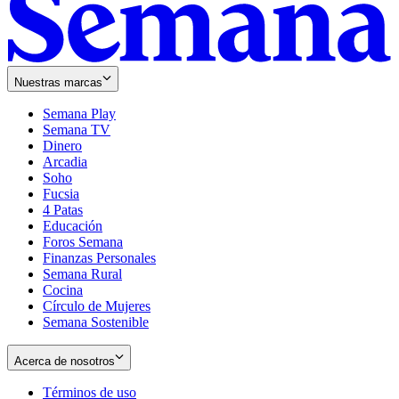
Nuestras marcas
Semana Play
Semana TV
Dinero
Arcadia
Soho
Opens
Fucsia
in
Opens
4 Patas
new
in
Educación
window
new
Foros Semana
window
Finanzas Personales
Semana Rural
Cocina
Círculo de Mujeres
Semana Sostenible
Acerca de nosotros
Términos de uso
Opens