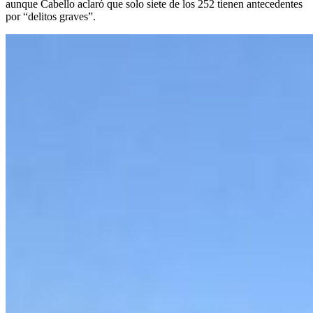
aunque Cabello aclaró que solo siete de los 252 tienen antecedentes
por “delitos graves”.