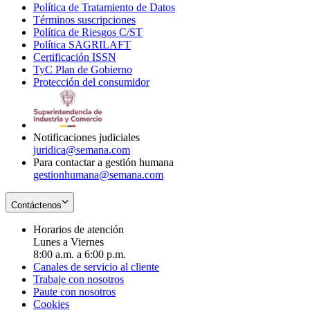
Política de Tratamiento de Datos
in
Opens
Términos suscripciones
new
Opens
in
Política de Riesgos C/ST
window
in
Opens
new
Política SAGRILAFT
Opens
new
in
window
Certificación ISSN
Opens
in
window
new
TyC Plan de Gobierno
in
new
Opens
window
Protección del consumidor
new
window
in
Opens
window
new
in
window
new
window
Notificaciones judiciales
juridica@semana.com
Para contactar a gestión humana
gestionhumana@semana.com
Contáctenos
Horarios de atención
Lunes a Viernes
8:00 a.m. a 6:00 p.m.
Canales de servicio al cliente
Trabaje con nosotros
Paute con nosotros
Cookies