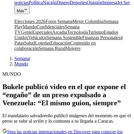
noticias
Política
Nación
Dinero
Deportes
Opinión
Impresa
Jet Set
Más
Elecciones 2026
Foros Semana
Mejor Colombia
Semana
Play
Mundo
Confidenciales
Semana
TV
Gente
Especiales
Arcadia
Tecnología
Turismo
Estados
Unidos
Vehículos
Semana Sostenible
Finanzas Personales
4
Patas
Salud
Loterías
Educación
Contenido en
colaboración
Semana Rural
Mujeres
Semana
|
Mundo
MUNDO
Bukele publicó video en el que expone el
“engaño” de un preso expulsado a
Venezuela: “El mismo guion, siempre”
El mandatario salvadoreño publicó imágenes del momento en que el
preso se sube al avión y lo contrasta a su llegada a Caracas.
Siga las noticias internacionales en Discover para conocer los