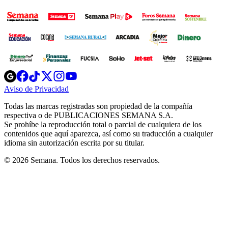
Opens
Opens
Opens
Opens
Opens
in
in
in
in
in
Aviso de Privacidad
Opens
new
new
new
new
new
in
window
window
window
window
window
Todas las marcas registradas son propiedad de la compañía
new
respectiva o de PUBLICACIONES SEMANA S.A.
window
Se prohíbe la reproducción total o parcial de cualquiera de los
contenidos que aquí aparezca, así como su traducción a cualquier
idioma sin autorización escrita por su titular.
© 2026 Semana. Todos los derechos reservados.