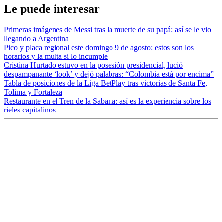
Le puede interesar
Primeras imágenes de Messi tras la muerte de su papá: así se le vio
llegando a Argentina
Pico y placa regional este domingo 9 de agosto: estos son los
horarios y la multa si lo incumple
Cristina Hurtado estuvo en la posesión presidencial, lució
despampanante ‘look’ y dejó palabras: “Colombia está por encima”
Tabla de posiciones de la Liga BetPlay tras victorias de Santa Fe,
Tolima y Fortaleza
Restaurante en el Tren de la Sabana: así es la experiencia sobre los
rieles capitalinos