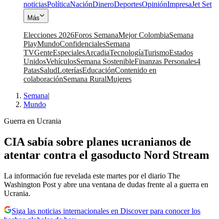
noticias
Política
Nación
Dinero
Deportes
Opinión
Impresa
Jet Set
Más
Elecciones 2026
Foros Semana
Mejor Colombia
Semana
Play
Mundo
Confidenciales
Semana
TV
Gente
Especiales
Arcadia
Tecnología
Turismo
Estados
Unidos
Vehículos
Semana Sostenible
Finanzas Personales
4
Patas
Salud
Loterías
Educación
Contenido en
colaboración
Semana Rural
Mujeres
Semana
|
Mundo
Guerra en Ucrania
CIA sabía sobre planes ucranianos de
atentar contra el gasoducto Nord Stream
La información fue revelada este martes por el diario The
Washington Post y abre una ventana de dudas frente al a guerra en
Ucrania.
Siga las noticias internacionales en Discover para conocer los