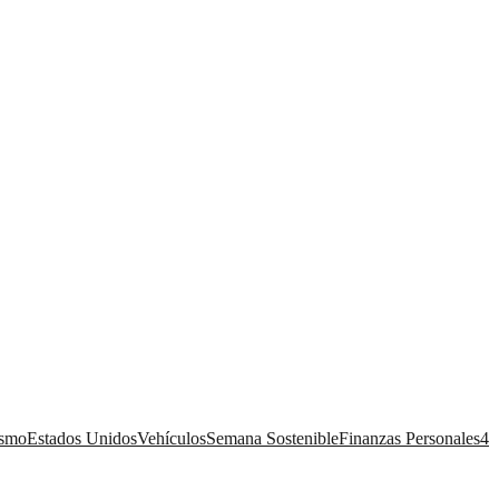
ismo
Estados Unidos
Vehículos
Semana Sostenible
Finanzas Personales
4