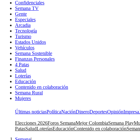
Confidenciales
Semana TV
Gente
Especiales
Arcadia
Tecnología
Turismo
Estados Unidos
Vehículos
Semana Sostenible
Finanzas Personales
4 Patas
Salud
Loterías
Educación
Contenido en colaboración
Semana Rural
Mujeres
Últimas noticias
Política
Nación
Dinero
Deportes
Opinión
Impresa
Elecciones 2026
Foros Semana
Mejor Colombia
Semana Play
Mu
Patas
Salud
Loterías
Educación
Contenido en colaboración
Seman
Semana
|