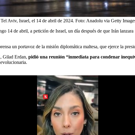
 Tel Aviv, Israel, el 14 de abril de 2024.
Foto:
Anadolu via Getty Image
 14 de abril, a petición de Israel, un día después de que Irán lanzara
 prensa un portavoz de la misión diplomática maltesa, que ejerce la presi
U, Gilad Erdan,
pidió una reunión “inmediata para condenar inequív
Revolucionaria.