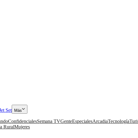
Jet Set
Más
ndo
Confidenciales
Semana TV
Gente
Especiales
Arcadia
Tecnología
Tur
a Rural
Mujeres